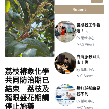
Recent
暑期找工作看
這！北
By
編輯中心
02 Views
白海豚殺到北
市！災
荔枝椿象化學
By
編輯中心
01 Views
共同防治期已
結束 荔枝及
想打球卻總是
找不到
龍眼盛花期請
By
編輯中心
停止施藥
01 Views