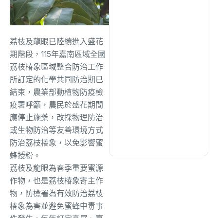
綜合
(1320)
文教
(942)
荔枝及龍眼已陸續進入盛花
期階段，115年嘉南區域全國
荔枝椿象區域整合防治工作
生活
(735)
所訂定的化學共同防治期已
結束，農業部動植物防疫檢
娛樂
(643)
疫署呼籲，農民於盛花期間
應停止施藥，改採物理防治
或生物防治等友善環境方式
醫療
(602)
防治荔枝椿象，以免影響蜜
蜂授粉。
荔枝及龍眼為春季重要蜜源
作物，也是荔枝椿象寄主作
物，防檢署為有效防治荔枝
椿象為害並避免蜜蜂中毒事