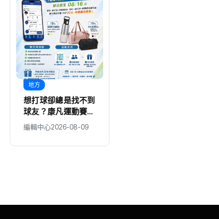
地方
綜合
想打球卻總是找不到
尊生·光合走廊第一
球友？康凡運動賽誌
站， 翩然栩栩・營
推出「揪打球」 揪
造心靈場域
編輯中心
2026-08-09
編輯中心
2026-08-09
團成功再抽限定好禮