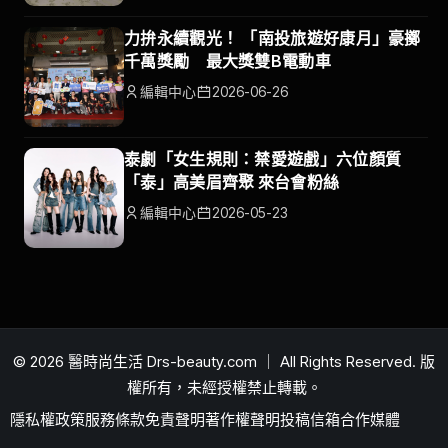
力拚永續觀光！ 「南投旅遊好康月」豪擲
千萬獎勵 最大獎雙B電動車
編輯中心
2026-06-26
泰劇「女生規則：禁愛遊戲」六位顏質
「泰」高美眉齊聚 來台會粉絲
編輯中心
2026-05-23
© 2026 醫時尚生活 Drs-beauty.com ｜ All Rights Reserved. 版
權所有，未經授權禁止轉載。
隱私權政策
服務條款
免責聲明
著作權聲明
投稿信箱
合作媒體