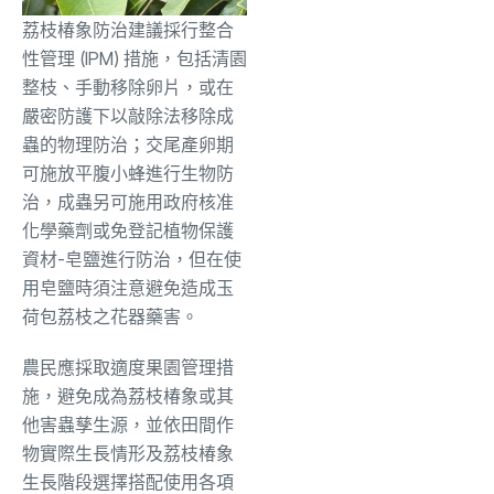
荔枝椿象防治建議採行整合
性管理 (IPM) 措施，包括清園
整枝、手動移除卵片，或在
嚴密防護下以敲除法移除成
蟲的物理防治；交尾產卵期
可施放平腹小蜂進行生物防
治，成蟲另可施用政府核准
化學藥劑或免登記植物保護
資材-皂鹽進行防治，但在使
用皂鹽時須注意避免造成玉
荷包荔枝之花器藥害。
農民應採取適度果園管理措
施，避免成為荔枝椿象或其
他害蟲孳生源，並依田間作
物實際生長情形及荔枝椿象
生長階段選擇搭配使用各項