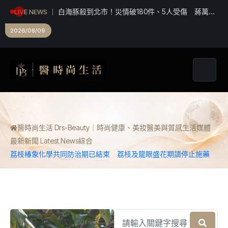
白海豚殺到北市！災情破180件、5人受傷 蔣萬
LIVE NEWS
安：勿鬆懈
2026/08/09
醫時尚生活 Drs-Beauty｜時尚健康、美妝醫美與質感生活媒體
最新新聞 Latest News
綜合
荔枝椿象化學共同防治期已結束 荔枝及龍眼盛花期請停止施藥