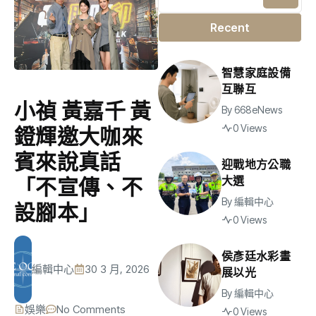
Recent
智慧家庭設備
互聯互
小禎 黃嘉千 黃
By
668eNews
0 Views
鐙輝邀大咖來
賓來說真話
迎戰地方公職
大選
「不宣傳、不
By
編輯中心
設腳本」
0 Views
侯彥廷水彩畫
編輯中心
30 3 月, 2026
展以光
By
編輯中心
娛樂
No Comments
0 Views