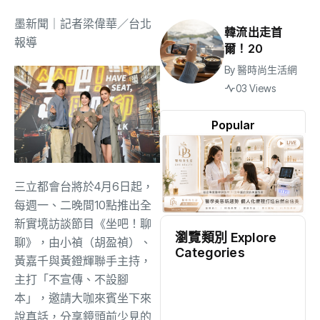
墨新聞
｜記者梁偉華／台北
韓流出走首
報導
爾！20
By
醫時尚生活網
03 Views
Popular
三立都會台將於4月6日起，
每週一、二晚間10點推出全
新實境訪談節目《坐吧！聊
瀏覽類別 Explore
聊》，由小禎（胡盈禎）、
Categories
黃嘉千與黃鐙輝聯手主持，
地方
(2498)
主打「不宣傳、不設腳
本」，邀請大咖來賓坐下來
說真話，分享鏡頭前少見的