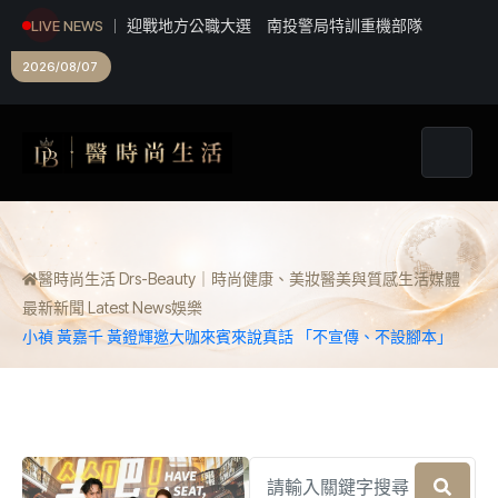
迎戰地方公職大選 南投警局特訓重機部隊
LIVE NEWS
2026/08/07
醫時尚生活 Drs-Beauty｜時尚健康、美妝醫美與質感生活媒體
最新新聞 Latest News
娛樂
小禎 黃嘉千 黃鐙輝邀大咖來賓來說真話 「不宣傳、不設腳本」