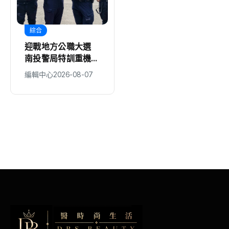
地方
流行文化
公職大選
侯彥廷水彩畫展以光
韓流出走
特訓重機部
的重量畫出空間靈光
2026年
線城市正因
6-08-07
編輯中心
2026-08-07
醫時尚生活
pop悄悄
2026-08-07
還比首爾