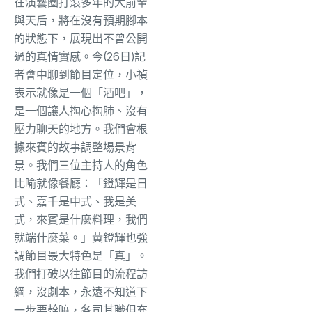
在演藝圈打滾多年的大前輩
與天后，將在沒有預期腳本
的狀態下，展現出不曾公開
過的真情實感。今(26日)記
者會中聊到節目定位，小禎
表示就像是一個「酒吧」，
是一個讓人掏心掏肺、沒有
壓力聊天的地方。我們會根
據來賓的故事調整場景背
景。我們三位主持人的角色
比喻就像餐廳：「鐙輝是日
式、嘉千是中式、我是美
式，來賓是什麼料理，我們
就端什麼菜。」黃鐙輝也強
調節目最大特色是「真」。
我們打破以往節目的流程訪
綱，沒劇本，永遠不知道下
一步要幹嘛，各司其職但充