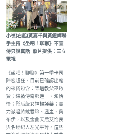
小禎(右起)黃嘉千與黃鐙輝聯
手主持《坐吧！聊聊》不宣
傳只說真話 照片提供：三立
電視
《坐吧！聊聊》第一季卡司
陣容超狂，目前已確認出席
的來賓包含：樂壇教父巫啟
賢；綜藝傳奇鄭進一、澎恰
恰；影后級女神楊謹華；實
力派唱將戴愛玲、溫嵐、桑
布伊，以及金曲天后艾怡良
與名經紀人左光平等。這些