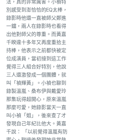
法，真的非常厲害。小禎特
別感受到澎恰恰的EQ太棒，
錄影時他還一直被師父鄭進
一鐺，兩人在錄影時也看得
出他對師父的尊重。而黃嘉
千睽違十多年又再度重拾主
持棒，他表示之前都快被定
位成演員，當初接到這工作
覺得三人組合好特別，他說
三人還激發成一個團體，就
叫「禎輝黃」。小禎也聊到
錄製溫嵐、桑布伊與戴愛玲
那集玩得超開心，原來溫嵐
那麼可愛，她錄影當天一直
叫小禎「姐」，後來查了才
發現自己年紀比他大。黃嘉
千說： 「以前覺得溫嵐有防
禦心，聊過後發現她非常熱