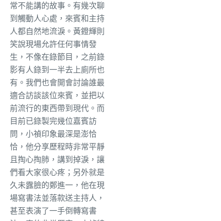
常不能講的故事。有幾次聊
到觸動人心處，來賓和主持
人都自然地流淚。黃鐙輝則
笑說現場允許任何事情發
生，不像在錄節目，之前錄
影有人錄到一半去上廁所也
有。我們也會開會討論誰最
適合訪談該位來賓，並把以
前流行的東西帶到現代。而
目前已錄製完幾位嘉賓訪
問，小禎印象最深是澎恰
恰，他分享歷程時非常平靜
且掏心掏肺，講到掉淚，讓
們看大家很心疼；另外就是
久未露臉的鄭進一，他在現
場寫書法並落款送主持人，
甚至表演了一手倒轉寫書