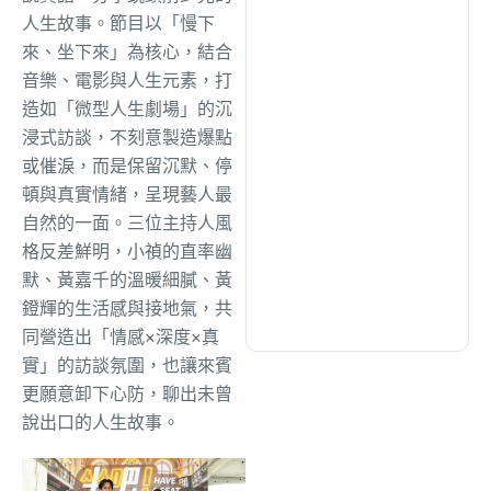
綜合
(1298)
人生故事。節目以「慢下
來、坐下來」為核心，結合
音樂、電影與人生元素，打
文教
(931)
造如「微型人生劇場」的沉
浸式訪談，不刻意製造爆點
生活
(726)
或催淚，而是保留沉默、停
頓與真實情緒，呈現藝人最
自然的一面。三位主持人風
娛樂
(631)
格反差鮮明，小禎的直率幽
默、黃嘉千的溫暖細膩、黃
醫療
(594)
鐙輝的生活感與接地氣，共
同營造出「情感×深度×真
實」的訪談氛圍，也讓來賓
更願意卸下心防，聊出未曾
說出口的人生故事。