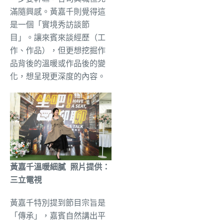
滿隨興感。黃嘉千則覺得這
是一個「實境秀訪談節
目」。讓來賓來談經歷（工
作、作品），但更想挖掘作
品背後的溫暖或作品後的變
化，想呈現更深度的內容。
黃嘉千溫暖細膩 照片提供：
三立電視
黃嘉千特別提到節目宗旨是
「傳承」，嘉賓自然講出平