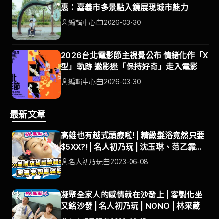
惠：嘉義市多景點入鏡展現城市魅力
編輯中心
2026-03-30
2026台北電影節主視覺公布 情緒化作「X
型」軌跡 邀影迷「保持好奇」走入電影
編輯中心
2026-03-30
最新文章
高雄也有越式頭療啦! | 精緻髮浴竟然只要
$5XX?! | 名人初乃玩 | 沈玉琳、范乙霏
ALBEE | #默 越式頭療會館
名人初乃玩
2023-06-08
凝聚全家人的感情就在沙發上 | 客製化坐
又銘沙發 | 名人初乃玩 | NONO | 林采葳