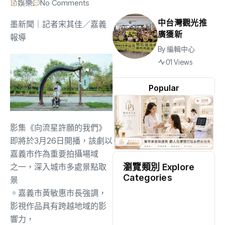
娛樂
No Comments
中台灣觀光推
墨新聞
｜記者宋其佳／嘉義
廣獲新
報導
By
編輯中心
01 Views
Popular
影集《向流星許願的我們》
即將於3月26日開播，該劇
以
嘉義市作為重要拍攝場
域
瀏覽類別 Explore
之一，深入城市多處景點取
Categories
景
。
嘉義市黃敏惠市長
強調
，
地方
(2523)
影視作品具有跨越地域的影
響力，