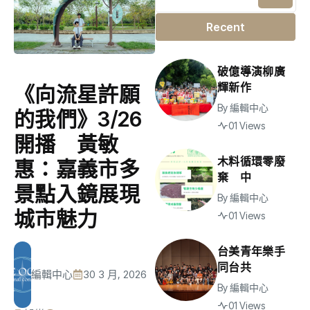
Recent
破億導演柳廣
輝新作
《向流星許願
By
編輯中心
的我們》3/26
01 Views
開播 黃敏
木料循環零廢
惠：嘉義市多
棄 中
景點入鏡展現
By
編輯中心
城市魅力
01 Views
台美青年樂手
同台共
編輯中心
30 3 月, 2026
By
編輯中心
01 Views