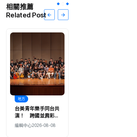
相關推薦
Related Post
地方
地方
台美青年樂手同台共
中台灣觀光推廣獲新
演！ 跨國並肩彩排
加坡業者熱烈迴
激盪爵士新火花 展
響！ 中市觀旅局整
編輯中心
2026-08-08
編輯中心
2026-08-08
現台中爵士人才培育
合星國觀光資源 佈
成果
局區域旅遊商機