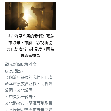
《向流星許願的我們》嘉義
市取景，市府「影視新協
力」助攻城市能見度。圖為
嘉義舊監獄
觀光新聞處
鄭雅文
處長指出，
《向流星許願的我們》
此次
於
本市
嘉義
舊監獄、
北香湖
公園
、文化公園
、中央第一商場、
文化路夜市、蘭潭等地
取景
，不僅展現嘉義市場景之豐