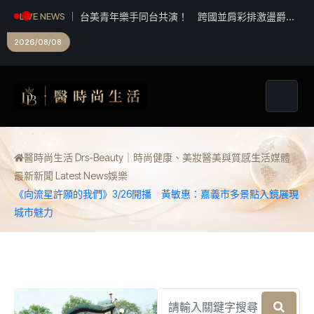
台美青年樂手同台共演！ 跨國並肩彩排激盪爵士
LIVE NEWS
新火花 展現台中爵士人才培育成果
2026/08/08
醫時尚生活 Drs-Beauty｜時尚健康、美妝醫美與質感生活媒體
最新新聞 Latest News
娛樂
《向流星許願的我們》3/26開播 黃敏惠：嘉義市多景點入鏡展現
城市魅力