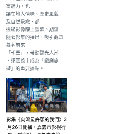
富魅力，也
讓
在地人情味、
歷史風
貌
及自然景緻
，都
透過影像躍上螢幕。
期望
隨著影集的播出，吸引觀眾
慕名前來
「朝聖」
，帶動觀光
人潮
，讓嘉義市成為「戲劇旅
遊」的重要據點。
影集《向流星許願的我們》3
月26日開播，嘉義市影視行