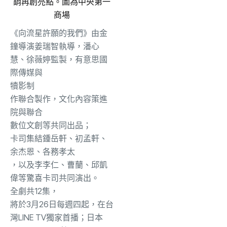
銷再創亮點。圖為中央第一
商場
《向流星許願的我們》由金
鐘導演姜瑞智執導，潘心
慧、徐薇婷監製，有意思國
際傳媒與
犢影制
作聯合製作，文化內容策進
院與聯合
數位文創等
共同出品；
卡司集結
鍾岳軒
、初孟軒、
余杰
恩、各
務孝太
，以及李李仁、曹蘭、邱凱
偉等驚喜卡司共同演出。
全劇共12集，
將於3月26日每週四起，在台
灣LINE TV獨家首播；日本