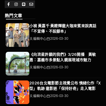
熱門文章
小禎 黃嘉千 黃鐙輝邀大咖來賓來說真話
「不宣傳、不設腳本」
編輯中心
2026-03-30
《向流星許願的我們》3/26開播 黃敏
惠：嘉義市多景點入鏡展現城市魅力
編輯中心
2026-03-30
2026台北電影節主視覺公布 情緒化作「X
型」軌跡 邀影迷「保持好奇」走入電影
編輯中心
2026-03-30