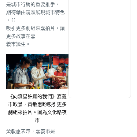
綜合
(1306)
是城市行銷的重要推手，
期待
藉由鏡頭展現城市特色
，
並
文教
(937)
吸引更多劇組來嘉拍片，讓
更多故事在嘉
生活
(732)
義市
誕生。
娛樂
(631)
醫療
(600)
《向流星許願的我們》嘉義
市取景，黃敏惠盼吸引更多
劇組來拍片。圖為文化路夜
市
黃敏惠
表示
，嘉義市是