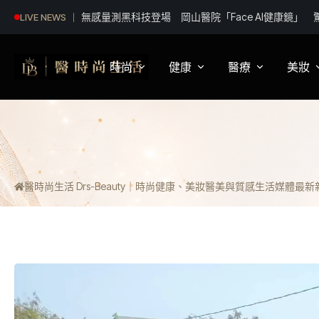
白海豚外圍環流影響北市 蔣萬安：高度警戒嚴防大
LIVE NEWS
時尚
健康
醫療
美妝
影視娛樂
身體健康
疾病新知
保
明星妝法
運動保健
醫療科普
彩
醫時尚生活 Drs-Beauty｜時尚健康、美妝醫美與質感生活媒體
最新新聞
潮流趨勢
營養
醫師訪談
專
穿搭
心理
開
精品話題
睡眠
流行文化