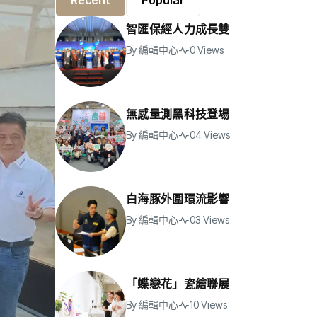
Recent
Popular
智匯保經人力成長雙
By
編輯中心
0 Views
無感量測黑科技登場
By
編輯中心
04 Views
白海豚外圍環流影響
By
編輯中心
03 Views
「蝶戀花」瓷繪聯展
By
編輯中心
10 Views