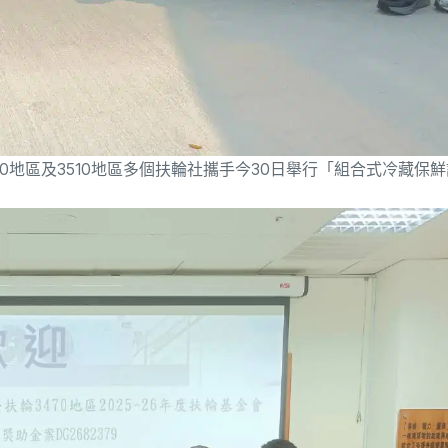
0地區及3510地區多個扶輪社攜手今30日舉行「組合式冷藏保