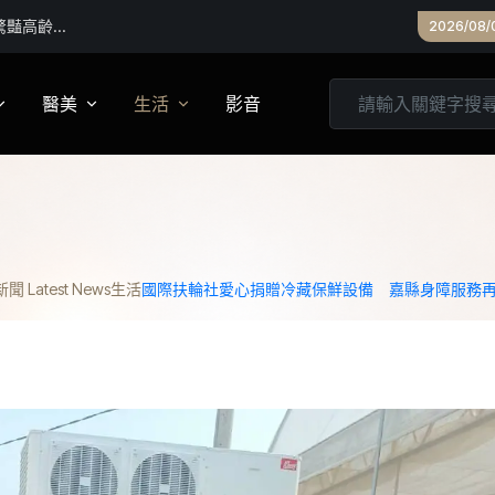
雨豪雨
2026/08/
醫美
生活
影音
養
皮膚管理
心靈
妝
診所專欄
居家
 Latest News
生活
國際扶輪社愛心捐贈冷藏保鮮設備 嘉縣身障服務
家建議
醫美實測
旅遊
箱
美食
城市生活
親子文教