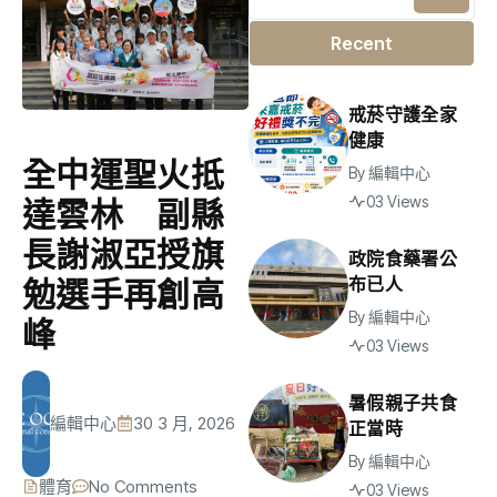
Recent
戒菸守護全家
健康
全中運聖火抵
By
編輯中心
03 Views
達雲林 副縣
長謝淑亞授旗
政院食藥署公
布已人
勉選手再創高
By
編輯中心
峰
03 Views
暑假親子共食
編輯中心
30 3 月, 2026
正當時
By
編輯中心
體育
No Comments
03 Views