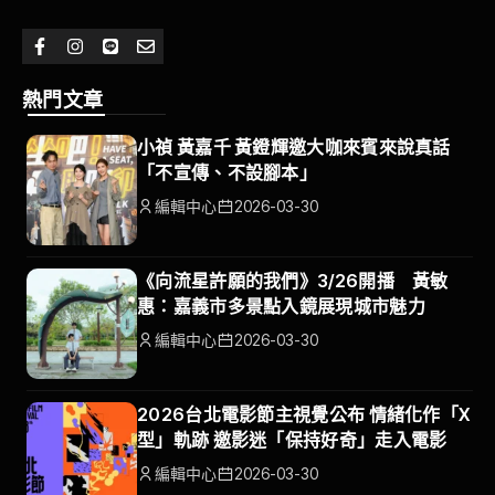
熱門文章
小禎 黃嘉千 黃鐙輝邀大咖來賓來說真話
「不宣傳、不設腳本」
編輯中心
2026-03-30
《向流星許願的我們》3/26開播 黃敏
惠：嘉義市多景點入鏡展現城市魅力
編輯中心
2026-03-30
2026台北電影節主視覺公布 情緒化作「X
型」軌跡 邀影迷「保持好奇」走入電影
編輯中心
2026-03-30