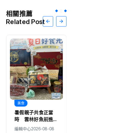
相關推薦
Related Post
美食
美食
暑假親子共食正當
台南遠東香格里拉攜
時 雲林好魚前進花
手日本千葉名店
博陪爸爸過節
「CROISSANT」
編輯中心
2026-08-08
編輯中心
2026-08-08
咖哩麵包總冠軍技術