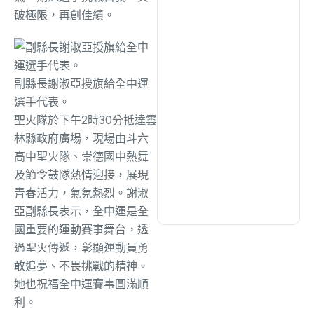
綜合
(1311)
破極限，再創佳績。
文教
(940)
副縣長謝淑亞授旗給全中運
生活
(733)
選手代表。
聖火隊於下午2時30分抵達雲
林縣政府廣場，現場由斗六
娛樂
(632)
高中聖火隊、崇德國中熱舞
及節令鼓隊熱情迎接，展現
醫療
(602)
青春活力，氣氛熱烈。謝淑
亞副縣長表示，全中運是全
國重要的運動賽事舞台，透
過聖火傳遞，彰顯運動員勇
敢追夢、不畏挑戰的精神。
她也祝福全中運賽事圓滿順
利。