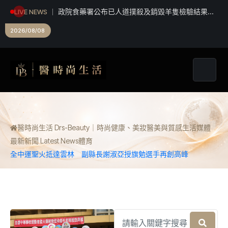
政院食藥署公布已人道撲殺及銷毀羊隻檢驗結果
LIVE NEWS
雲林縣政府持續追查戴奧辛污染源 全力守護環境
2026/08/08
安全
醫時尚生活 Drs-Beauty｜時尚健康、美妝醫美與質感生活媒體
最新新聞 Latest News
體育
全中運聖火抵達雲林 副縣長謝淑亞授旗勉選手再創高峰