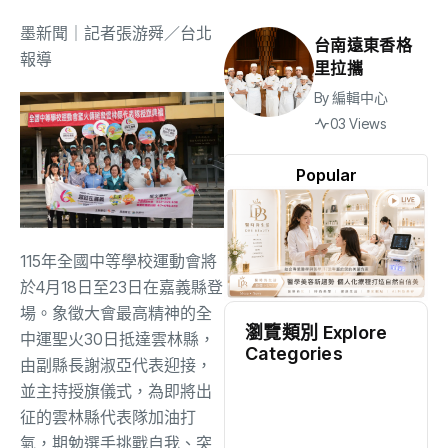
墨新聞
｜記者張游舜／台北
台南遠東香格
報導
里拉攜
By
編輯中心
03 Views
Popular
115年全國中等學校運動會將
於4月18日至23日在嘉義縣登
場。象徵大會最高精神的全
瀏覽類別 Explore
中運聖火30日抵達雲林縣，
Categories
由副縣長謝淑亞代表迎接，
地方
(2528)
並主持授旗儀式，為即將出
征的雲林縣代表隊加油打
氣，期勉選手挑戰自我、突