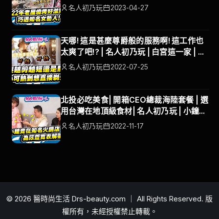
名人初乃玩
2023-04-27
天哪! 這是甚麼尊爵般的服務啊! 這工作也
太爽了吧!? | 名人初乃玩 | 白宮這一家 | 白
吉勝 | 徐小可
名人初乃玩
2022-07-25
北投必吃美食| 開箱CEO總裁海陸套餐 | 選
用台灣在地頂級食材| 名人初乃玩 | 小鐘、
巫苡萱
名人初乃玩
2022-11-17
© 2026 醫時尚生活 Drs-beauty.com ｜ All Rights Reserved. 版
權所有，未經授權禁止轉載。