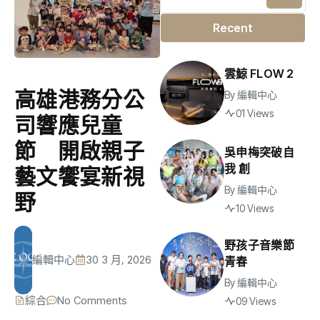
Recent
雲鯨 FLOW 2
高雄港務分公
By
編輯中心
01 Views
司響應兒童
節 開啟親子
吳申梅突破自
我 創
藝文饗宴新視
By
編輯中心
野
10 Views
野孩子音樂節
編輯中心
30 3 月, 2026
青春
By
編輯中心
綜合
No Comments
09 Views