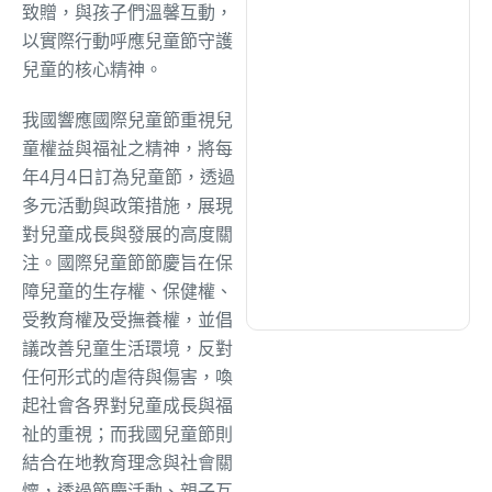
致贈，與孩子們溫馨互動，
以實際行動呼應兒童節守護
文教
(926)
兒童的核心精神。
我國響應國際兒童節重視兒
生活
(719)
童權益與福祉之精神，將每
年4月4日訂為兒童節，透過
娛樂
(623)
多元活動與政策措施，展現
對兒童成長與發展的高度關
注。國際兒童節節慶旨在保
醫療
(591)
障兒童的生存權、保健權、
受教育權及受撫養權，並倡
議改善兒童生活環境，反對
任何形式的虐待與傷害，喚
起社會各界對兒童成長與福
祉的重視；而我國兒童節則
結合在地教育理念與社會關
懷，透過節慶活動、親子互