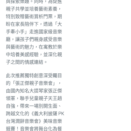
與探索樂趣。同時，為促進
親子共學並培養藝術素養，
特別致贈藝術賞析門票，期
盼在家長陪伴下，透過「大
手牽小手」走進國家級音樂
廳，讓孩子們親身感受音樂
與藝術的魅力，在寓教於樂
中培養美感經驗，並深化親
子之間的情感連結。
此次推薦獨特創意深受矚目
的「張正傑親子音樂會」，
由國內知名大提琴家張正傑
領軍，聯手兒童親子天王趙
自強，帶來一場別開生面、
跨越文化的《義大利披薩 PK
台灣潤餅音樂會》美味音樂
競賽！音樂會將舞台化為餐