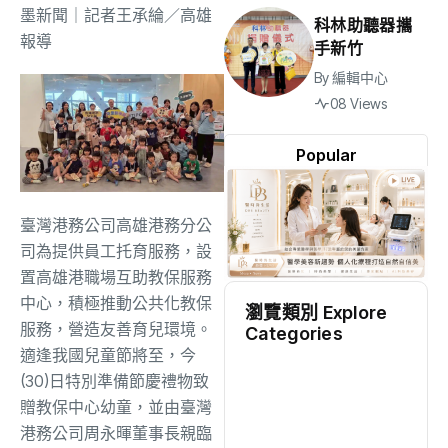
墨新聞
｜記者王承綸／高雄
科林助聽器攜
報導
手新竹
By
編輯中心
08 Views
Popular
臺灣港務公司高雄港務分公
司為提供員工托育服務，設
置高雄港職場互助教保服務
中心，積極推動公共化教保
瀏覽類別 Explore
服務，營造友善育兒環境。
Categories
適逢我國兒童節將至，今
地方
(2473)
(30)日特別準備節慶禮物致
贈教保中心幼童，並由臺灣
港務公司周永暉董事長親臨
綜合
(1300)