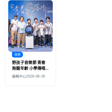
娛樂
地方
野孩子音樂節 青春
科林助聽器攜手新竹
無關年齡 小學傳唱
縣政府、聲暉聯合會
童謠 掀客語新風貌
捐贈AI數位助聽器
編輯中心
2026-08-05
編輯中心
2026-08-05
守護弱勢聽損者 共
同打造聽力友善城市