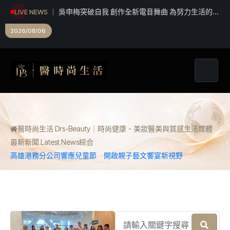
吳申梅突破自我 創作全新電音舞曲 為努力生活的人
LIVE NEWS
加油打氣
2026/08/06
醫時尚生活 Drs-Beauty｜時尚健康、美妝醫美與質感生活媒體
最新新聞 Latest News
綜合
高雄港務分公司響應兒童節 開啟親子藝文饗宴新視野