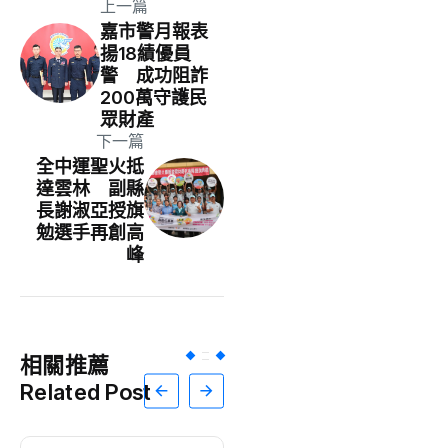
上一篇
嘉市警月報表
揚18績優員
警 成功阻詐
200萬守護民
眾財產
下一篇
全中運聖火抵
達雲林 副縣
長謝淑亞授旗
勉選手再創高
峰
相關推薦
Related Post