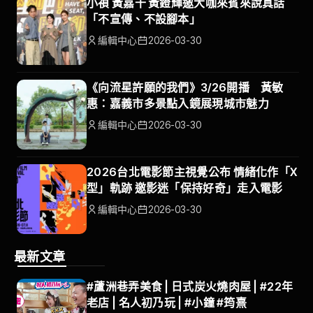
小禎 黃嘉千 黃鐙輝邀大咖來賓來說真話
「不宣傳、不設腳本」
編輯中心
2026-03-30
《向流星許願的我們》3/26開播 黃敏
惠：嘉義市多景點入鏡展現城市魅力
編輯中心
2026-03-30
2026台北電影節主視覺公布 情緒化作「X
型」軌跡 邀影迷「保持好奇」走入電影
編輯中心
2026-03-30
最新文章
#蘆洲巷弄美食 | 日式炭火燒肉屋 | #22年
老店 | 名人初乃玩 | #小鐘 #筠熹