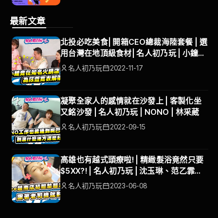
最新文章
北投必吃美食| 開箱CEO總裁海陸套餐 | 選
用台灣在地頂級食材| 名人初乃玩 | 小鐘、
巫苡萱
名人初乃玩
2022-11-17
凝聚全家人的感情就在沙發上 | 客製化坐
又銘沙發 | 名人初乃玩 | NONO | 林采葳
名人初乃玩
2022-09-15
高雄也有越式頭療啦! | 精緻髮浴竟然只要
$5XX?! | 名人初乃玩 | 沈玉琳、范乙霏
ALBEE | #默 越式頭療會館
名人初乃玩
2023-06-08