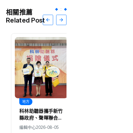
相關推薦
Related Post
地方
生活
科林助聽器攜手新竹
全聯暖心連7年送暖
縣政府、聲暉聯合會
弱勢 捐嘉縣353萬
捐贈AI數位助聽器
元物資
編輯中心
2026-08-05
編輯中心
2026-08-05
守護弱勢聽損者 共