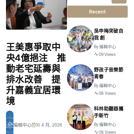
Recent
吳申梅突破自
我 創
王美惠爭取中
By
編輯中心
09 Views
央4億挹注 推
動老宅延壽與
野孩子音樂節
青春
排水改善 提
By
編輯中心
升嘉義宜居環
08 Views
境
科林助聽器攜
手新竹
By
編輯中心
編輯中心
10 4 月, 2026
08 Views