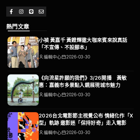
熱門文章
小禎 黃嘉千 黃鐙輝邀大咖來賓來說真話
「不宣傳、不設腳本」
編輯中心
2026-03-30
《向流星許願的我們》3/26開播 黃敏
惠：嘉義市多景點入鏡展現城市魅力
編輯中心
2026-03-30
2026台北電影節主視覺公布 情緒化作「X
型」軌跡 邀影迷「保持好奇」走入電影
編輯中心
2026-03-30