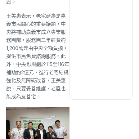
設。
綜合
(1300)
王美惠表示，老宅延壽是嘉
文教
(926)
義市民關心的重要議題，中
央將補助嘉義市成立專業服
務團隊，服務團二年經費約
生活
(718)
1,200萬元由中央全額負擔，
提供市民免費諮詢服務。此
娛樂
(623)
外，中央也規劃於115至116年
補助約2億元，進行老宅結構
強化及無障礙改善，王美惠
醫療
(591)
說，只要妥善維護，老屋也
能成為友善宅。