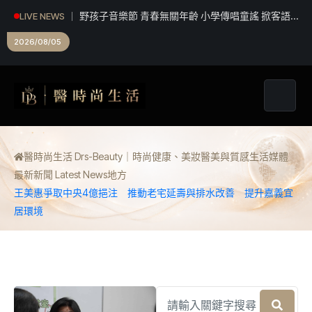
野孩子音樂節 青春無關年齡 小學傳唱童謠 掀客語
LIVE NEWS
新風貌
2026/08/05
醫時尚生活 Drs-Beauty｜時尚健康、美妝醫美與質感生活媒體
最新新聞 Latest News
地方
王美惠爭取中央4億挹注 推動老宅延壽與排水改善 提升嘉義宜
居環境