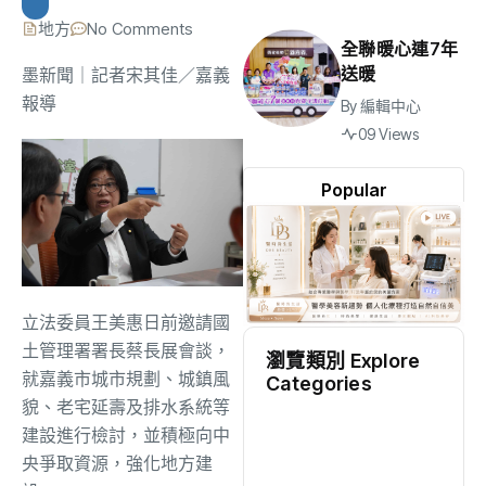
地方
No Comments
全聯暖心連7年
送暖
墨新聞
｜記者宋其佳／嘉義
報導
By
編輯中心
09 Views
Popular
立法委員王美惠日前邀請國
土管理署署長蔡長展會談，
瀏覽類別 Explore
就嘉義市城市規劃、城鎮風
Categories
貌、老宅延壽及排水系統等
地方
(2473)
建設進行檢討，並積極向中
央爭取資源，強化地方建