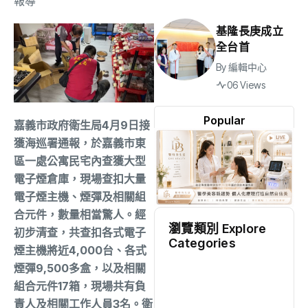
報導
基隆長庚成立
全台首
By
編輯中心
06 Views
Popular
嘉義市政府衛生局4月9日接
獲海巡署通報，於嘉義市東
區一處公寓民宅內查獲大型
電子煙倉庫，現場查扣大量
電子煙主機、煙彈及相關組
合元件，數量相當驚人。經
瀏覽類別 Explore
初步清查，共查扣各式電子
Categories
煙主機將近4,000台、各式
煙彈9,500多盒，以及相關
地方
(2498)
組合元件17箱，現場共有負
責人及相關工作人員3名。衛