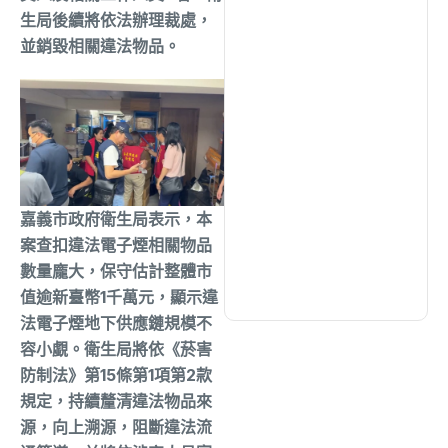
綜合
(1312)
生局後續將依法辦理裁處，
並銷毀相關違法物品。
文教
(931)
生活
(727)
娛樂
(631)
嘉義市政府衛生局表示，本
案查扣違法電子煙相關物品
數量龐大，保守估計整體市
醫療
(595)
值逾新臺幣1千萬元，顯示違
法電子煙地下供應鏈規模不
容小覷。衛生局將依《菸害
防制法》第15條第1項第2款
規定，持續釐清違法物品來
源，向上溯源，阻斷違法流