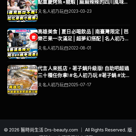
點重慶烤魚+龍蝦 | 麻麻辣辣的四川風味真
是過癮! | 名人初乃玩 | 梁赫群 | 蘿拉
名人初乃玩
2023-03-23
高雄美食 | 夏日必喝飲品 | 南臺灣限定 | 芭
樂芒果一次滿足 | 超夢幻搭配 | 名人初乃玩
| 白宮這一家 | BEN、徐小可
名人初乃玩
2022-08-01
代言人來巡店，荖子鍋升級版! 自助吧超過
三十種任你拿! #名人初乃玩 #荖子鍋 #沈
玉琳 #林襄
名人初乃玩
2025-07-17
© 2026 醫時尚生活 Drs-beauty.com ｜ All Rights Reserved. 版