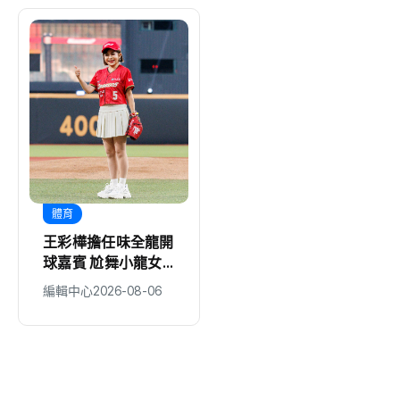
地方
醫療
【百工達人】 從音
基隆長庚成立全台首
樂教育到生命陪伴
座圓錐角膜中心 守
黛玉老師以生命經驗
護國人視力健康
編輯中心
2026-08-06
編輯中心
2026-08-06
打造共學平台