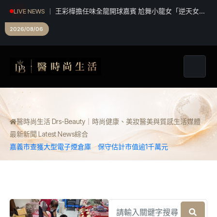
王彩樺擔任味全龍開球嘉賓 尬舞小龍女「逆天女團
LIVE NEWS
鉛筆腿」搶鏡
2026/08/06
醫時尚生活 Drs-Beauty｜時尚健康、美妝醫美與質感生活媒體
最新新聞 Latest News
綜合
嘉義市查獲大型電子煙倉庫 保守估計市值逾1千萬元