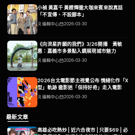
小禎 黃嘉千 黃鐙輝邀大咖來賓來說真話
「不宣傳、不設腳本」
編輯中心
2026-03-30
《向流星許願的我們》3/26開播 黃敏
惠：嘉義市多景點入鏡展現城市魅力
編輯中心
2026-03-30
2026台北電影節主視覺公布 情緒化作「X
型」軌跡 邀影迷「保持好奇」走入電影
編輯中心
2026-03-30
最新文章
高雄必吃熱炒 | 近六合夜市 | 只要$69 | 必