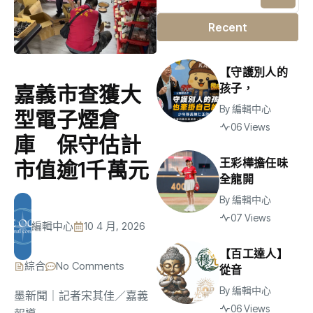
Recent
【守護別人的
孩子，
嘉義市查獲大
By
編輯中心
型電子煙倉
06 Views
庫 保守估計
王彩樺擔任味
市值逾1千萬元
全龍開
By
編輯中心
07 Views
編輯中心
10 4 月, 2026
【百工達人】
綜合
No Comments
從音
By
編輯中心
墨新聞
｜記者宋其佳／嘉義
06 Views