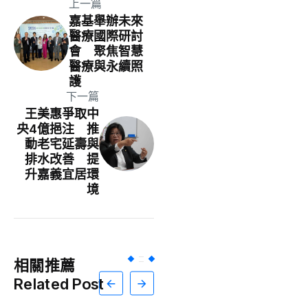
上一篇
嘉基舉辦未來
醫療國際研討
會 聚焦智慧
醫療與永續照
護
下一篇
王美惠爭取中
央4億挹注 推
動老宅延壽與
排水改善 提
升嘉義宜居環
境
相關推薦
Related Post