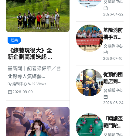
編輯中心
輸、幸福
巴士優惠
2026-04-22
基隆消防
攜手五縣
娛樂
市 深化
編輯中心
《綜藝玩很大》全
職安交流
新企劃高潮迭起 張
2026-07-10
立東、大芭 冤家組
墨新聞｜記者梁偉華／台
合 再創收視火花
從預約困
北報導人氣綜藝...
難店到甜
By
編輯中心
12 Views
餃新物
編輯中心
2026-08-09
種！奇美
食品攜手
2026-06-24
昭和食堂
攻台北食
「翔讚盃
品展 展
戰鬥陀螺
現品牌年
賽」
編輯中心