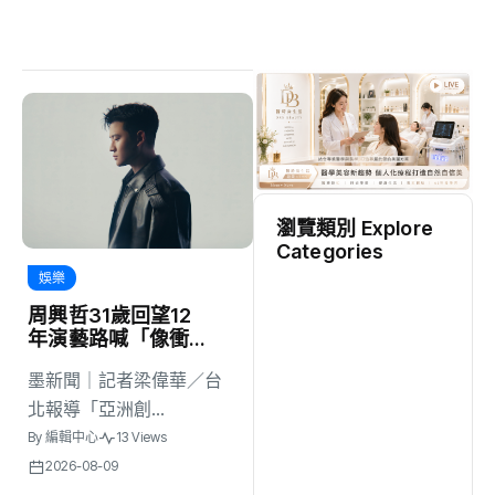
瀏覽類別 Explore
Categories
娛樂
地方
(2536)
周興哲31歲回望12
年演藝路喊「像衝
刺一樣成長」 感
綜合
(1320)
墨新聞｜記者梁偉華／台
嘆：以前的傷痕都
是蛻變的殼
北報導「亞洲創...
文教
(942)
By
編輯中心
13 Views
2026-08-09