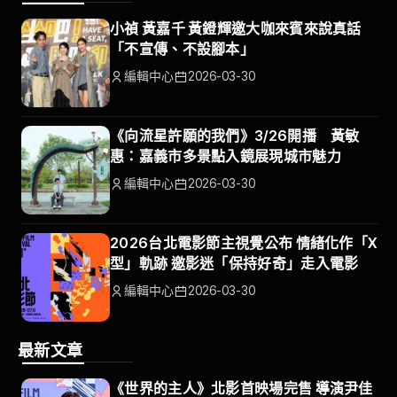
小禎 黃嘉千 黃鐙輝邀大咖來賓來說真話
「不宣傳、不設腳本」
編輯中心
2026-03-30
《向流星許願的我們》3/26開播 黃敏
惠：嘉義市多景點入鏡展現城市魅力
編輯中心
2026-03-30
2026台北電影節主視覺公布 情緒化作「X
型」軌跡 邀影迷「保持好奇」走入電影
編輯中心
2026-03-30
最新文章
《世界的主人》北影首映場完售 導演尹佳