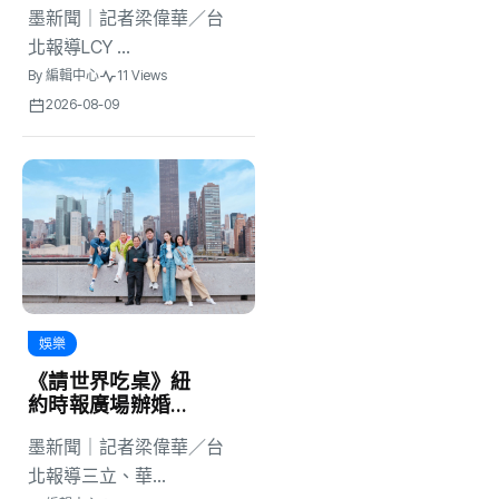
墨新聞｜記者梁偉華／台
竟真的答應入鏡
北報導LCY ...
By
編輯中心
11 Views
2026-08-09
娛樂
《請世界吃桌》紐
約時報廣場辦婚
宴！ 浩子、千千奔
墨新聞｜記者梁偉華／台
走替新娘圓夢 跨
國辦桌完成三對新
北報導三立、華...
人遺憾