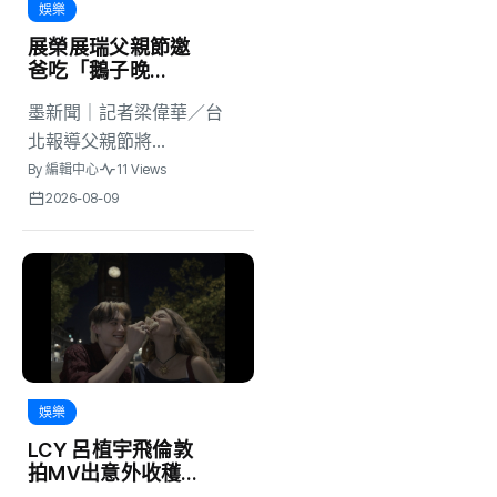
娛樂
展榮展瑞父親節邀
爸吃「鵝子晚
餐」！展瑞笑喊：
墨新聞｜記者梁偉華／台
跳舞這下真成「兒
子」了！
北報導父親節將...
By
編輯中心
11 Views
2026-08-09
娛樂
LCY 呂植宇飛倫敦
拍MV出意外收穫！
路邊搭訕陌生人