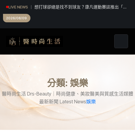
想打球卻總是找不到球友？康凡運動賽誌推出「揪
LIVE NEWS
打球」 揪團成功再抽限定好禮
2026/08/09
分類:
娛樂
醫時尚生活 Drs-Beauty｜時尚健康、美妝醫美與質感生活媒體
最新新聞 Latest News
娛樂