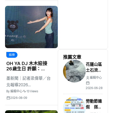
生活
(735)
娛樂
(643)
醫療
(602)
娛樂
推薦文章
OH YA DJ 木木迎接
花蓮山區
26歲生日 許願：
土石流沖
「我要當電影女主
毀便道
墨新聞｜記者梁偉華／台
編輯中心
角！」
空勤深入
北報導2026...
馬太鞍溪
2026-06-28
By
編輯中心
13 Views
成功救出
2026-08-09
11工程人
勞動節連
員
假 搭乘
公共運