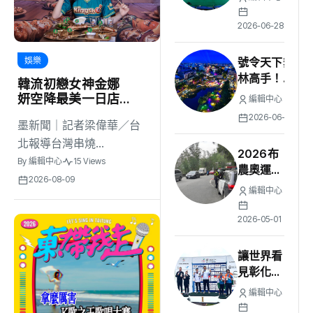
輕化布局
28日在
南投國小
2026-06-28
盛大登場
號令天下舞
娛樂
林高手！
韓流初戀女神金娜
2026鹿港
妍空降最美一日店
編輯中心
光影藝術節
長！《Kingshot》
2026-06-29
墨新聞｜記者梁偉華／台
「蓋世舞
國王燒烤節攜手焦
俠」爭霸賽
糖楓串燒、柒息地
北報導台灣串燒...
2026布
居酒屋端出國王級
開放報名
By
編輯中心
15 Views
農奧運熱
美味狂潮
挑戰萬元獎
2026-08-09
鬧登場！
金、千人齊
編輯中心
信義警協
跳
助交管
2026-05-01
《KungFu
提供安全
Fighting》
賽事環
讓世界看
境 守護
見彰化！
原鄉慶典
楊昆弼勇
編輯中心
奪世界盃