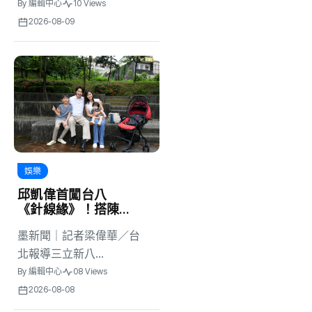
By
編輯中心
10 Views
2026-08-09
娛樂
邱凱偉首闖台八
《針線緣》！搭陳
珮騏演夫妻 抱童
墨新聞｜記者梁偉華／台
星鬆口想再生女兒
北報導三立新八...
By
編輯中心
08 Views
2026-08-08