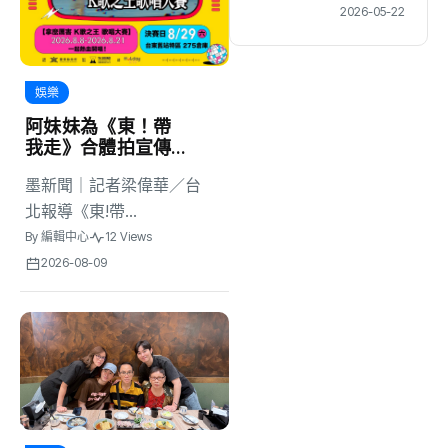
金牌
2026-05-22
36分刷
新世界紀
錄
娛樂
阿妹妹為《東！帶
我走》合體拍宣傳
照笑翻！自虧：
墨新聞｜記者梁偉華／台
「我們有生鏽
嗎？」 30年後竟變
北報導《東!帶...
肚子先碰肚子
By
編輯中心
12 Views
2026-08-09