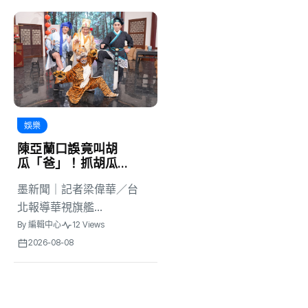
娛樂
陳亞蘭口誤竟叫胡
瓜「爸」！抓胡瓜
頭撞氣球害他崩潰
墨新聞｜記者梁偉華／台
喊：不演了啦
北報導華視旗艦...
By
編輯中心
12 Views
2026-08-08