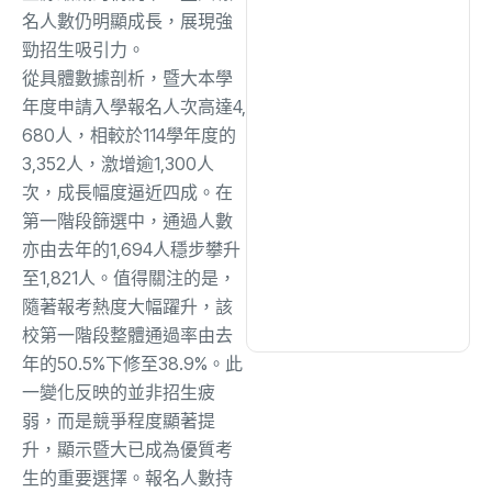
綜合
(1305)
名人數仍明顯成長，
展現強
勁招生吸引力。
從具體數據剖析，暨大本學
文教
(937)
年度申請入學報名人次高達4,
680人，相較於114學年度的
生活
(730)
3,352人，激增逾1,
300人
次，成長幅度逼近四成。在
第一階段篩選中，
通過人數
娛樂
(631)
亦由去年的1,694人穩步攀升
至1,821人。
值得關注的是，
醫療
(599)
隨著報考熱度大幅躍升，
該
校第一階段整體通過率由去
年的50.5%下修至38.9%。
此
一變化反映的並非招生疲
弱，而是競爭程度顯著提
升，
顯示暨大已成為優質考
生的重要選擇。
報名人數持