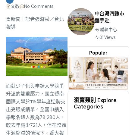
文教
No Comments
中台灣四縣市
墨新聞
｜記者張游舜／台北
攜手赴
報導
By
編輯中心
01 Views
Popular
面對少子化與申請入學競爭
升溫的雙重壓力，
國立暨南
瀏覽類別 Explore
國際大學於115學年度逆勢交
Categories
出亮眼成績單。
全國申請入
學報名總人數為78,280人，
地方
(2518)
較去年減少721人，
但在整體
生源縮減的情況下，暨大報