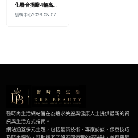
化聯合捐贈4輛高規
新加坡拓銷！ 彰化
格救護車 首配全
縣府率在地業者共推
編輯中心
2026-08-07
編輯中心
2026-08-07
自動電動擔架床
深度旅遊
醫時尚生活網站旨在為追求美麗與健康人士提供最新的資
訊與生活方式指南。
網站涵蓋多元主題，包括最新技術、專家訪談、保養技巧
及時尚趨勢，幫助讀者了解不同療程的優缺點，並選擇最