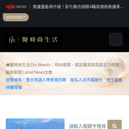
救護量能再升級！彰化聯合捐贈4輛高規格救護車
LIVE NEWS
首配全自動電動擔架床
2026/08/07
醫時尚生活 Drs-Beauty｜時尚健康、美妝醫美與質感生活媒體
最新新聞 Latest News
文教
逆勢成長！暨大申請入學表現亮眼 報名人次大幅提升 招生動能
持續增強