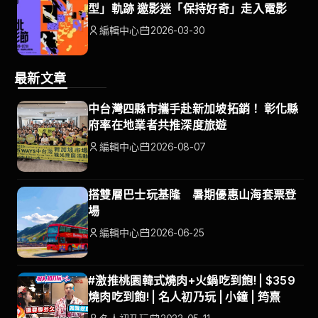
型」軌跡 邀影迷「保持好奇」走入電影
編輯中心
2026-03-30
最新文章
中台灣四縣市攜手赴新加坡拓銷！ 彰化縣
府率在地業者共推深度旅遊
編輯中心
2026-08-07
搭雙層巴士玩基隆 暑期優惠山海套票登
場
編輯中心
2026-06-25
#激推桃園韓式燒肉+火鍋吃到飽! | $359
燒肉吃到飽! | 名人初乃玩 | 小鐘 | 筠熹