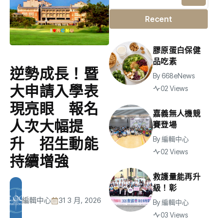
Recent
膠原蛋白保健
品吃素
逆勢成長！暨
By
668eNews
大申請入學表
02 Views
現亮眼 報名
嘉義無人機競
人次大幅提
賽登場
By
編輯中心
升 招生動能
02 Views
持續增強
救護量能再升
級！彰
編輯中心
31 3 月, 2026
By
編輯中心
03 Views