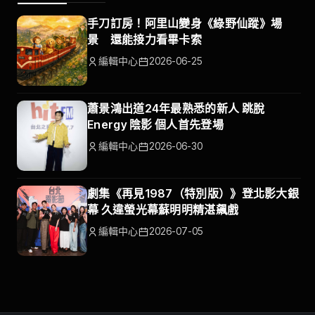
手刀訂房！阿里山變身《綠野仙蹤》場
景 還能接力看畢卡索
編輯中心
2026-06-25
蕭景鴻出道24年最熟悉的新人 跳脫
Energy 陰影 個人首先登場
編輯中心
2026-06-30
劇集《再見1987（特別版）》登北影大銀
幕 久違螢光幕蘇明明精湛飆戲
編輯中心
2026-07-05