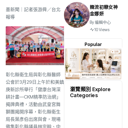
韓流初戀女神
墨新聞
｜記者張游舜／台北
金娜妍
報導
By
編輯中心
10 Views
Popular
彰化縣衛生局與彰化縣醫師
公會於3月29日上午於和美鎮
瀏覽類別 Explore
庚新診所舉行「健康台灣深
Categories
耕計畫—CKM精準防治網」
揭牌典禮，活動由武皇宮舞
地方
(2528)
獅團揭開序幕，彰化縣衛生
局長葉彥伯出席與會，現場
綜合
(1311)
邀集彰化縣議員林宗翰、中