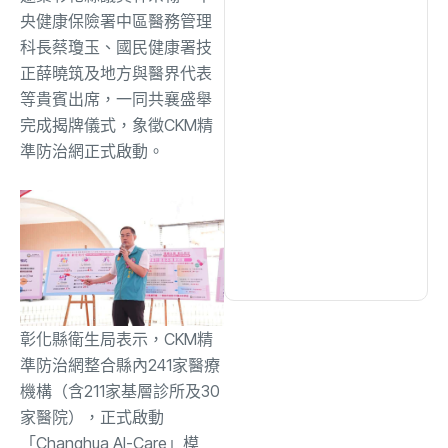
央健康保險署中區醫務管理
科長蔡瓊玉、國民健康署技
文教
(940)
正薛曉筑及地方與醫界代表
等貴賓出席，一同共襄盛舉
生活
(733)
完成揭牌儀式，象徵CKM精
準防治網正式啟動。
娛樂
(643)
醫療
(602)
彰化縣衛生局表示，CKM精
準防治網整合縣內241家醫療
機構（含211家基層診所及30
家醫院），正式啟動
「Changhua AI-Care」模