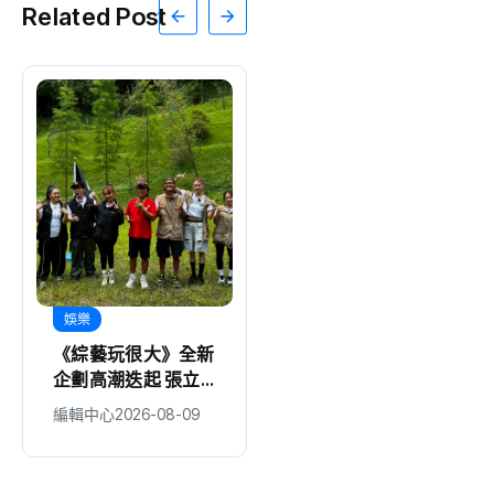
Related Post
娛樂
娛樂
《綜藝玩很大》全新
韓流初戀女神金娜妍
企劃高潮迭起 張立
空降最美一日店長！
東、大芭 冤家組合
《Kingshot》國王
編輯中心
2026-08-09
編輯中心
2026-08-09
再創收視火花
燒烤節攜手焦糖楓串
燒、柒息地居酒屋端
出國王級美味狂潮