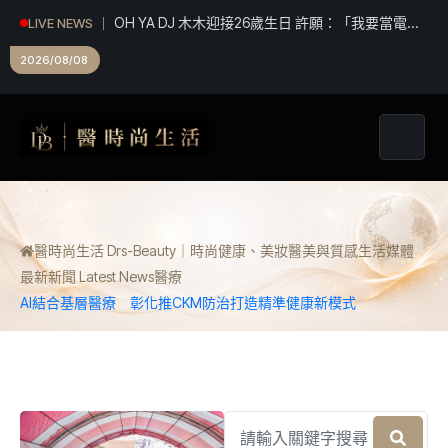
《綜藝玩很大》全新企劃高潮迭起 張立東、大芭 冤
LIVE NEWS
家組合 再創收視火花
2026/08/08
醫時尚生活 Drs-Beauty｜時尚健康、美妝醫美與質感生活媒體
最新新聞 Latest News
醫療
AI結合基層醫療 彰化推CKM防治打造精準健康新模式