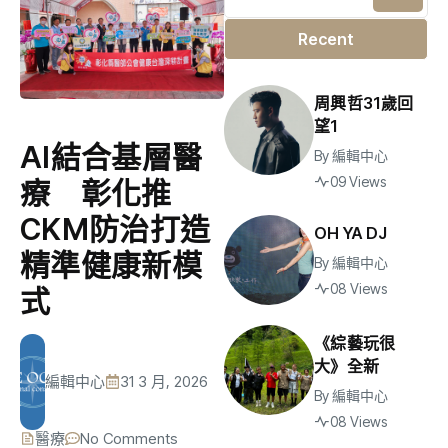
Recent
周興哲31歲回
望1
AI結合基層醫
By
編輯中心
09 Views
療 彰化推
CKM防治打造
OH YA DJ
精準健康新模
By
編輯中心
08 Views
式
《綜藝玩很
大》全新
編輯中心
31 3 月, 2026
By
編輯中心
08 Views
醫療
No Comments