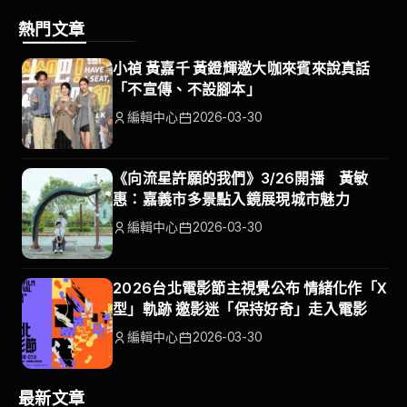
熱門文章
小禎 黃嘉千 黃鐙輝邀大咖來賓來說真話
「不宣傳、不設腳本」
編輯中心
2026-03-30
《向流星許願的我們》3/26開播 黃敏
惠：嘉義市多景點入鏡展現城市魅力
編輯中心
2026-03-30
2026台北電影節主視覺公布 情緒化作「X
型」軌跡 邀影迷「保持好奇」走入電影
編輯中心
2026-03-30
最新文章