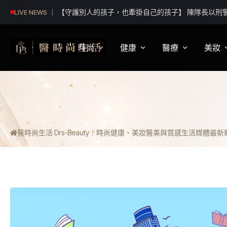
王彩樺擔任味全龍開球嘉賓 尬舞小龍女「逆天女團鉛
LIVE NEWS
時尚
健康
醫療
美妝
影視娛樂
身體健康
疾病新知
保
明星妝法
運動保健
醫療科普
彩
醫時尚生活 Drs-Beauty｜時尚健康、美妝醫美與質感生活媒體
最新新聞
潮流趨勢
營養
醫師訪談
專
穿搭
心理
開
精品話題
睡眠
流行文化