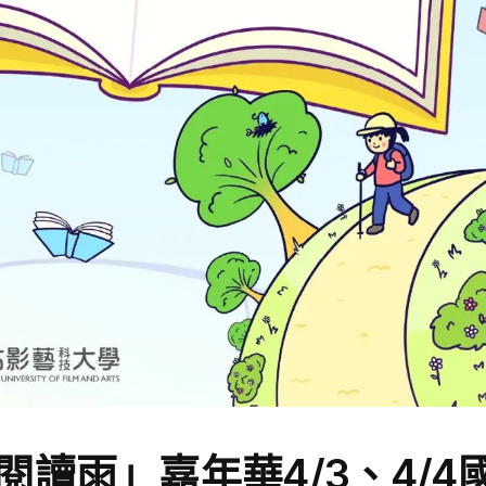
讀雨」嘉年華4/3、4/4