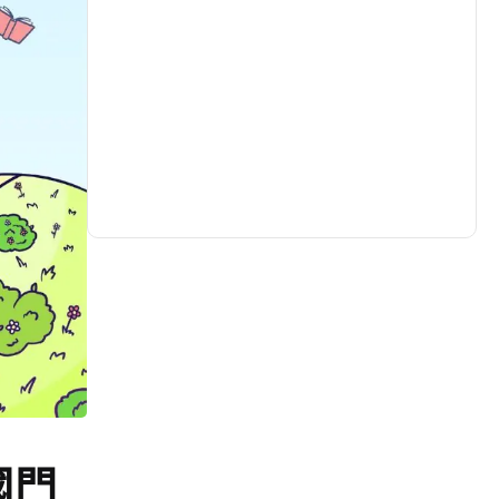
生活
(727)
娛樂
(631)
醫療
(595)
國門