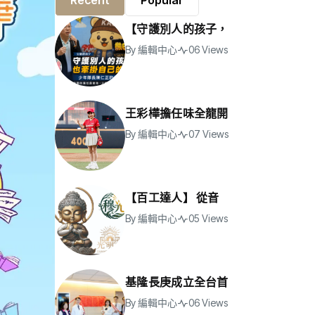
Recent
Popular
【守護別人的孩子，
By
編輯中心
06 Views
王彩樺擔任味全龍開
By
編輯中心
07 Views
【百工達人】 從音
By
編輯中心
05 Views
基隆長庚成立全台首
By
編輯中心
06 Views