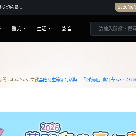
筆腿」搶鏡
2026/08/
醫美
生活
影音
養
皮膚管理
心靈
妝
診所專欄
居家
 Latest News
文教
基隆兒童節系列活動 「閱讀雨」嘉年華4/3、4/4
家建議
醫美實測
旅遊
箱
美食
城市生活
親子文教