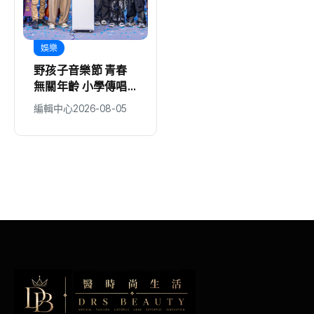
娛樂
地方
野孩子音樂節 青春
科林助聽器攜手新竹
無關年齡 小學傳唱
縣政府、聲暉聯合會
童謠 掀客語新風貌
捐贈AI數位助聽器
編輯中心
2026-08-05
編輯中心
2026-08-05
守護弱勢聽損者 共
同打造聽力友善城市