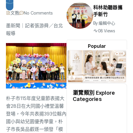
科林助聽器攜
文教
No Comments
手新竹
By
編輯中心
墨新聞
｜記者張游舜／台北
08 Views
報導
Popular
瀏覽類別 Explore
朴子市115年度兒童節表揚大
Categories
會28日在大同國小禮堂溫馨
地方
(2473)
登場，今年共表揚393位轄內
國小與幼兒園優秀學童，朴
子市長吳品叡逐一頒發「模
綜合
(1300)