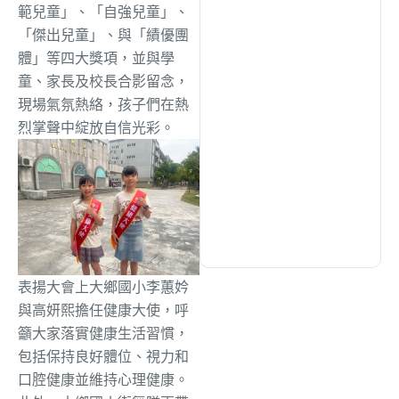
範兒童」、「自強兒童」、
「傑出兒童」、與「績優團
文教
(926)
體」等四大獎項，並與學
童、家長及校長合影留念，
現場氣氛熱絡，孩子們在熱
生活
(719)
烈掌聲中綻放自信光彩。
娛樂
(623)
醫療
(591)
表揚大會上大鄉國小李蕙妗
與高妍熙擔任健康大使，呼
籲大家落實健康生活習慣，
包括保持良好體位、視力和
口腔健康並維持心理健康。