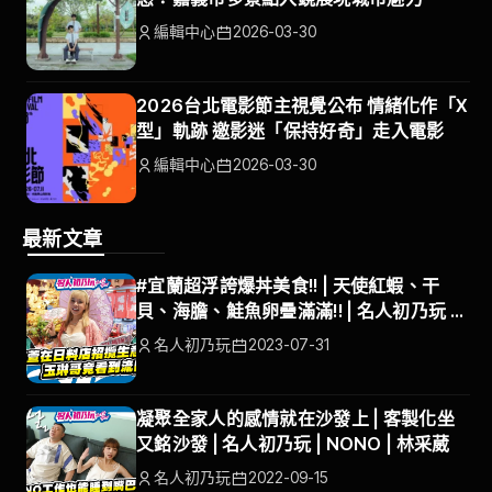
編輯中心
2026-03-30
2026台北電影節主視覺公布 情緒化作「X
型」軌跡 邀影迷「保持好奇」走入電影
編輯中心
2026-03-30
最新文章
#宜蘭超浮誇爆丼美食!! | 天使紅蝦、干
貝、海膽、鮭魚卵疊滿滿!! | 名人初乃玩 |
沈玉琳 | 巫苡萱
名人初乃玩
2023-07-31
凝聚全家人的感情就在沙發上 | 客製化坐
又銘沙發 | 名人初乃玩 | NONO | 林采葳
名人初乃玩
2022-09-15