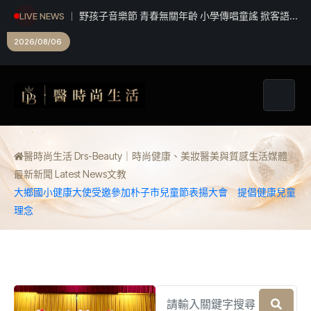
野孩子音樂節 青春無關年齡 小學傳唱童謠 掀客語
LIVE NEWS
新風貌
2026/08/06
醫時尚生活 Drs-Beauty｜時尚健康、美妝醫美與質感生活媒體
最新新聞 Latest News
文教
大鄉國小健康大使受邀參加朴子市兒童節表揚大會 提倡健康兒童
理念