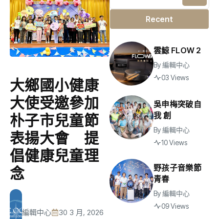
Recent
雲鯨 FLOW 2
By
編輯中心
03 Views
大鄉國小健康
大使受邀參加
吳申梅突破自
我 創
朴子市兒童節
By
編輯中心
表揚大會 提
10 Views
倡健康兒童理
野孩子音樂節
念
青春
By
編輯中心
09 Views
編輯中心
30 3 月, 2026