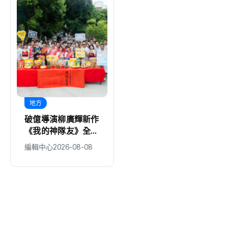
地方
地方
破億導演柳廣輝新作
木料循環零廢棄 中
《我的神隊友》全片
市環保局廢木料銀行
台中拍攝 新生代偶
歡迎市民踴躍領用
編輯中心
2026-08-08
編輯中心
2026-08-08
像集結打造熱血奇幻
足球喜劇