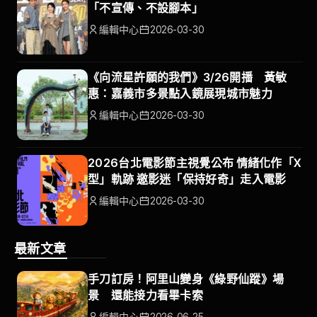
「不宣傳、不設腳本」
編輯中心
2026-03-30
《向流星許願的我們》3/26開播 黃敏
惠：嘉義市多景點入鏡展現城市魅力
編輯中心
2026-03-30
2026台北電影節主視覺公布 情緒化作「X
型」軌跡 邀影迷「保持好奇」走入電影
編輯中心
2026-03-30
最新文章
手刀訂房！阿里山變身《綠野仙蹤》場
景 還能接力看畢卡索
編輯中心
2026-06-25