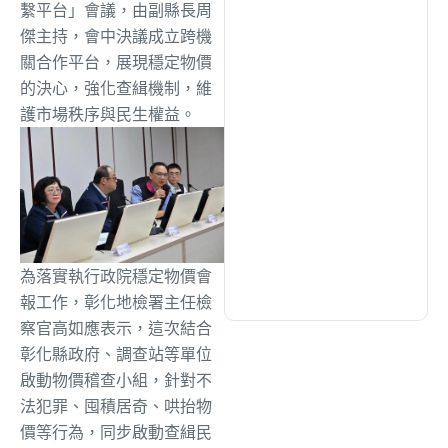
綜合
(1306)
繫平台」會議，由副縣長周
傑主持，會中決議成立跨機
關合作平台，展現穩定物價
文教
(938)
的決心，強化查緝機制，維
護市場秩序與民生權益。
生活
(732)
娛樂
(631)
醫療
(600)
為落實執行政院穩定物價會
報工作，彰化地檢署主任檢
察官高如應表示，這次結合
彰化縣政府、調查站等單位
啟動物價稽查小組，針對不
法犯罪、囤積居奇、哄抬物
價等行為，同步啟動查緝民