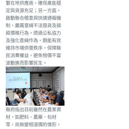
繫在地供應商，確保產能穩
定與貨源充足；另一方面，
啟動聯合稽查與快速通報機
制，嚴厲查緝不法囤貨及操
縱價格行為。透過公私協力
及強化查緝作為，期能有效
維持市場供需秩序，保障縣
民消費權益，避免物價不當
波動進而影響民生。
縣府指出目前雖然在農業資
材，如肥料、農藥、包材
等，尚無變相漲價的情形，