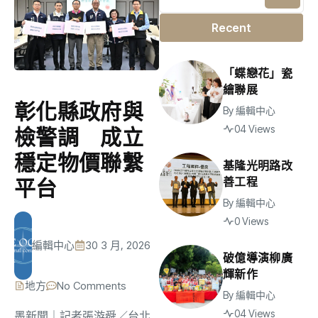
Recent
「蝶戀花」瓷
繪聯展
彰化縣政府與
By
編輯中心
04 Views
檢警調 成立
穩定物價聯繫
基隆光明路改
善工程
平台
By
編輯中心
0 Views
編輯中心
30 3 月, 2026
破億導演柳廣
輝新作
地方
No Comments
By
編輯中心
04 Views
墨新聞
｜記者張游舜／台北