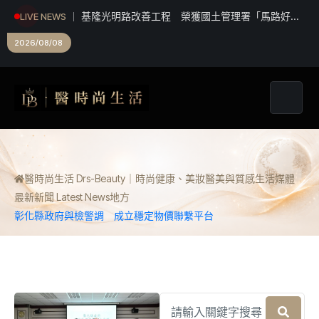
行」優良獎
LIVE NEWS
破億導演柳廣輝新作《我的神隊友》全片台中拍
攝 新生代偶像集結打造熱血奇幻足球喜劇
2026/08/08
醫時尚生活 Drs-Beauty｜時尚健康、美妝醫美與質感生活媒體
最新新聞 Latest News
地方
彰化縣政府與檢警調 成立穩定物價聯繫平台