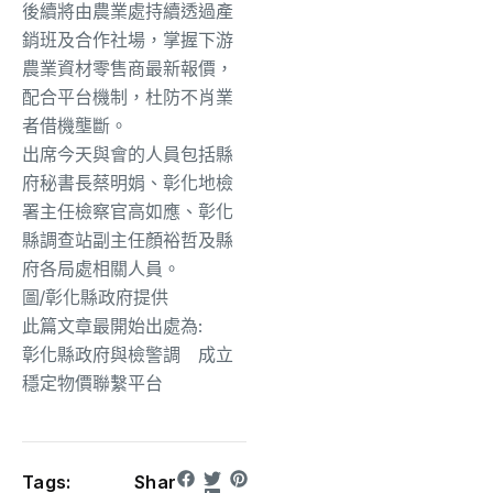
後續將由農業處持續透過產
銷班及合作社場，掌握下游
農業資材零售商最新報價，
配合平台機制，杜防不肖業
者借機壟斷。
出席今天與會的人員包括縣
府秘書長蔡明娟、彰化地檢
署主任檢察官高如應、彰化
縣調查站副主任顏裕哲及縣
府各局處相關人員。
圖/彰化縣政府提供
此篇文章最開始出處為:
彰化縣政府與檢警調 成立
穩定物價聯繫平台
Tags:
Shar