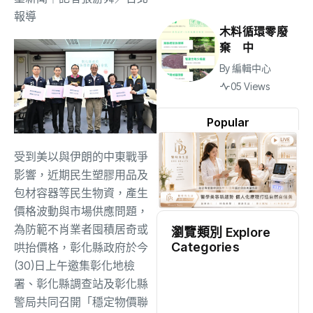
報導
木料循環零廢
棄 中
By
編輯中心
05 Views
Popular
受到美以與伊朗的中東戰爭
影響，近期民生塑膠用品及
包材容器等民生物資，產生
價格波動與市場供應問題，
為防範不肖業者囤積居奇或
瀏覽類別 Explore
Categories
哄抬價格，彰化縣政府於今
(30)日上午邀集彰化地檢
地方
(2524)
署、彰化縣調查站及彰化縣
警局共同召開「穩定物價聯