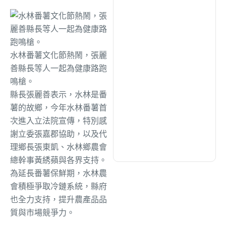
綜合
(1311)
文教
(940)
水林番薯文化節熱鬧，張麗
善縣長等人一起為健康路跑
生活
(733)
鳴槍。
縣長張麗善表示，水林是番
娛樂
(635)
薯的故鄉，今年水林番薯首
次進入立法院宣傳，特別感
謝立委張嘉郡協助，以及代
醫療
(602)
理鄉長張東凱、水林鄉農會
總幹事黃綉蘋與各界支持。
為延長番薯保鮮期，水林農
會積極爭取冷鏈系統，縣府
也全力支持，提升農產品品
質與市場競爭力。