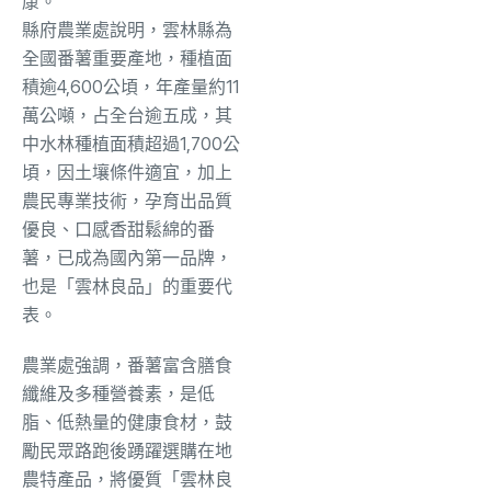
康。
縣府農業處說明，雲林縣為
全國番薯重要產地，種植面
積逾4,600公頃，年產量約11
萬公噸，占全台逾五成，其
中水林種植面積超過1,700公
頃，因土壤條件適宜，加上
農民專業技術，孕育出品質
優良、口感香甜鬆綿的番
薯，已成為國內第一品牌，
也是「雲林良品」的重要代
表。
農業處強調，番薯富含膳食
纖維及多種營養素，是低
脂、低熱量的健康食材，鼓
勵民眾路跑後踴躍選購在地
農特產品，將優質「雲林良