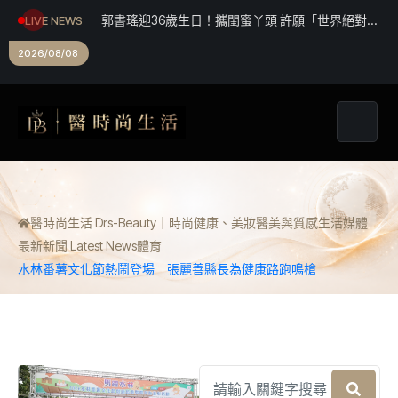
郭書瑤迎36歲生日！攜閨蜜丫頭 許願「世界絕對幸
LIVE NEWS
福」無預警預告新歌隨機上線
2026/08/08
醫時尚生活 Drs-Beauty｜時尚健康、美妝醫美與質感生活媒體
最新新聞 Latest News
體育
水林番薯文化節熱鬧登場 張麗善縣長為健康路跑鳴槍