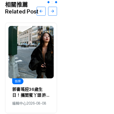
相關推薦
Related Post
娛樂
體育
郭書瑤迎36歲生
父親節4千人夜跑
日！攜閨蜜丫頭 許
「雙潭」嗨翻嘉義
願「世界絕對幸福」
黃敏惠鳴槍：運動打
編輯中心
2026-08-08
編輯中心
2026-08-08
無預警預告新歌隨機
造幸福城市
上線