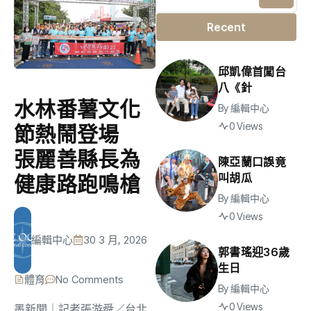
Recent
邱凱偉首闖台
八《針
水林番薯文化
By
編輯中心
0 Views
節熱鬧登場
張麗善縣長為
陳亞蘭口誤竟
叫胡瓜
健康路跑鳴槍
By
編輯中心
0 Views
編輯中心
30 3 月, 2026
郭書瑤迎36歲
生日
體育
No Comments
By
編輯中心
0 Views
墨新聞
｜記者張游舜／台北