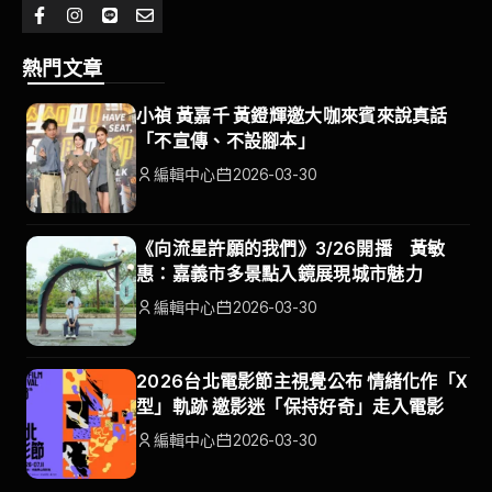
熱門文章
小禎 黃嘉千 黃鐙輝邀大咖來賓來說真話
「不宣傳、不設腳本」
編輯中心
2026-03-30
《向流星許願的我們》3/26開播 黃敏
惠：嘉義市多景點入鏡展現城市魅力
編輯中心
2026-03-30
2026台北電影節主視覺公布 情緒化作「X
型」軌跡 邀影迷「保持好奇」走入電影
編輯中心
2026-03-30