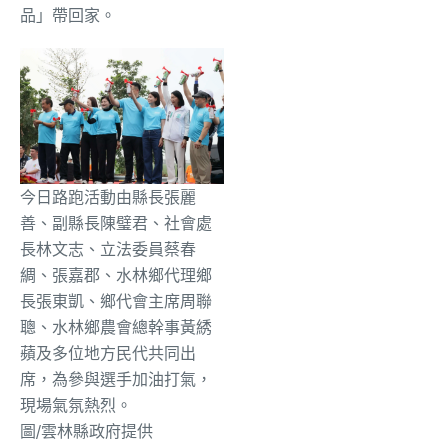
品」帶回家。
今日路跑活動由縣長張麗
善、副縣長陳璧君、社會處
長林文志、立法委員蔡春
綢、張嘉郡、水林鄉代理鄉
長張東凱、鄉代會主席周聯
聰、水林鄉農會總幹事黃綉
蘋及多位地方民代共同出
席，為參與選手加油打氣，
現場氣氛熱烈。
圖/雲林縣政府提供