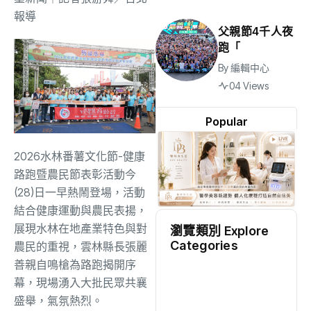
報導
父親節4千人夜
跑「
By
編輯中心
04 Views
Popular
2026水林番薯文化節-健康
路跑暨農民節表彰活動今
(28)日一早熱鬧登場，活動
結合健康運動與農民表揚，
展現水林在地產業特色與對
瀏覽類別 Explore
Categories
農民的重視，雲林縣長張麗
善親自鳴槍為路跑揭開序
地方
(2528)
幕，現場湧入大批民眾共襄
盛舉，氣氛熱烈。