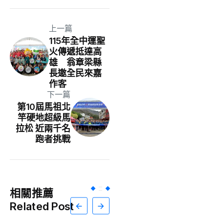
上一篇
115年全中運聖
火傳遞抵達高
雄 翁章梁縣
長邀全民來嘉
作客
下一篇
第10屆馬祖北
竿硬地超級馬
拉松 近兩千名
跑者挑戰
相關推薦
Related Post