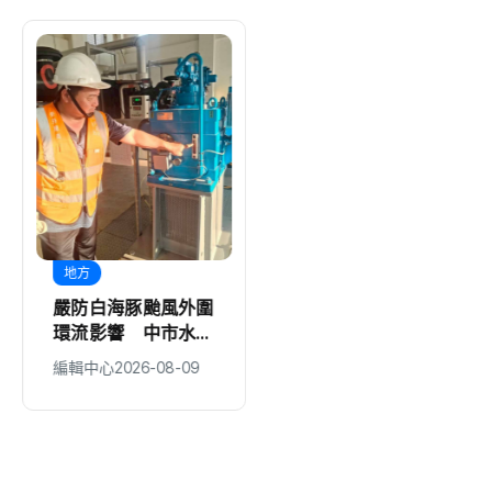
地方
地方
嚴防白海豚颱風外圍
羊毛變身萌寵！ 中
環流影響 中市水利
市動保處推羊毛氈手
局啟動三級應變中心
作 用「針」心體驗
編輯中心
2026-08-09
編輯中心
2026-08-09
全面戒備
友善動物