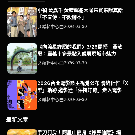
小禎 黃嘉千 黃鐙輝邀大咖來賓來說真話
「不宣傳、不設腳本」
編輯中心
2026-03-30
《向流星許願的我們》3/26開播 黃敏
惠：嘉義市多景點入鏡展現城市魅力
編輯中心
2026-03-30
2026台北電影節主視覺公布 情緒化作「X
型」軌跡 邀影迷「保持好奇」走入電影
編輯中心
2026-03-30
最新文章
手刀訂房！阿里山變身《綠野仙蹤》場