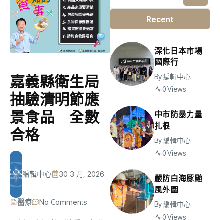
Recent
深化日本市場
國際行
By
編輯中心
嘉義縣衛生局
0 Views
抽驗清明節應
景食品 全數
中市防暴力量
扎根
合格
By
編輯中心
0 Views
編輯中心
30 3 月, 2026
嚴防白海豚颱
風外圍
醫療
No Comments
By
編輯中心
0 Views