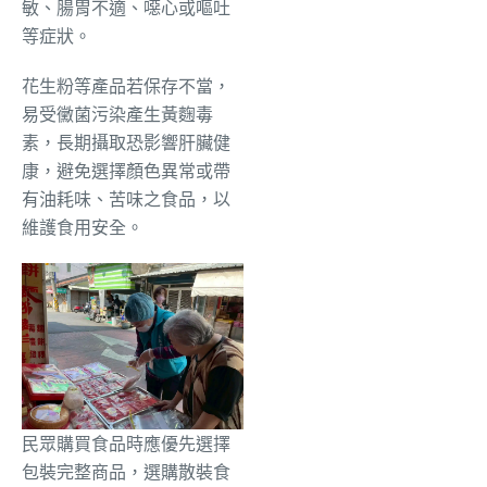
敏、腸胃不適、噁心或嘔吐
等症狀。
花生粉等產品若保存不當，
易受黴菌污染產生黃麴毒
素，長期攝取恐影響肝臟健
康，避免選擇顏色異常或帶
有油耗味、苦味之食品，以
維護食用安全。
民眾購買食品時應優先選擇
包裝完整商品，選購散裝食