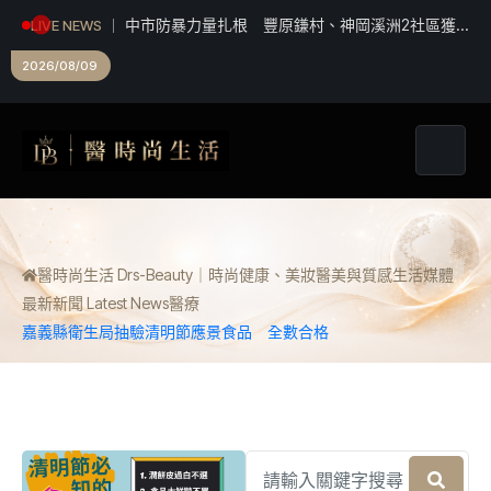
中市防暴力量扎根 豐原鎌村、神岡溪洲2社區獲
LIVE NEWS
衛福部防暴戲劇獎
2026/08/09
醫時尚生活 Drs-Beauty｜時尚健康、美妝醫美與質感生活媒體
最新新聞 Latest News
醫療
嘉義縣衛生局抽驗清明節應景食品 全數合格