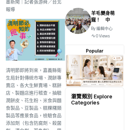
墨新聞
｜記者張游舜／台北
報導
羊毛變身萌
寵！ 中
By
編輯中心
0 Views
Popular
清明節即將到來，嘉義縣衛
生局針對傳統市場、潤餅專
賣店、各大生鮮賣場、糕餅
店、製麵店進行稽查，抽驗
瀏覽類別 Explore
潤餅皮、花生粉、米食與麵
Categories
食製品、豆製品、糕粿糬類
地方
(2530)
製品等應景食品，檢驗食品
添加劑（包含防腐劑、殺菌