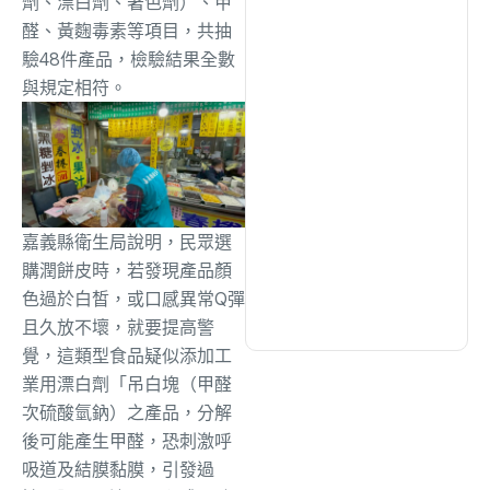
劑、漂白劑、著色劑）、甲
綜合
(1311)
醛、黃麴毒素等項目，共抽
驗48件產品，檢驗結果全數
文教
(941)
與規定相符。
生活
(734)
娛樂
(643)
嘉義縣衛生局說明，民眾選
購潤餅皮時，若發現產品顏
醫療
(602)
色過於白皙，或口感異常Q彈
且久放不壞，就要提高警
覺，這類型食品疑似添加工
業用漂白劑「吊白塊（甲醛
次硫酸氫鈉）之產品，分解
後可能產生甲醛，恐刺激呼
吸道及結膜黏膜，引發過