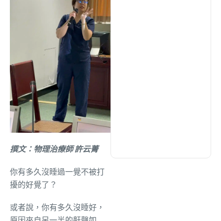
綜合
(1310)
文教
(939)
生活
(732)
娛樂
(631)
醫療
(600)
撰文：物理治療師 許云菁
你有多久沒睡過一覺不被打
擾的好覺了？
或者說，你有多久沒睡好，
原因來自另一半的鼾聲如