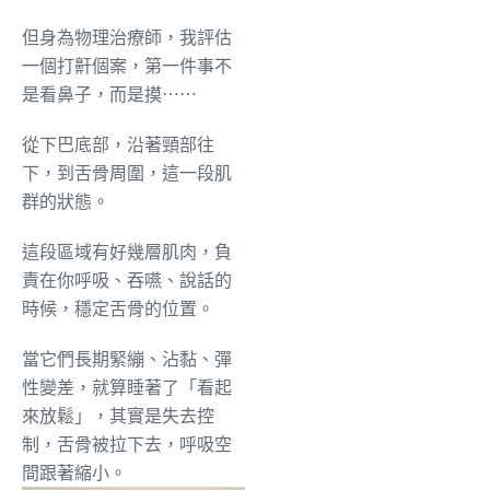
但身為物理治療師，我評估
一個打鼾個案，第一件事不
是看鼻子，而是摸⋯⋯
從下巴底部，沿著頸部往
下，到舌骨周圍，這一段肌
群的狀態。
這段區域有好幾層肌肉，負
責在你呼吸、吞嚥、說話的
時候，穩定舌骨的位置。
當它們長期緊繃、沾黏、彈
性變差，就算睡著了「看起
來放鬆」，其實是失去控
制，舌骨被拉下去，呼吸空
間跟著縮小。