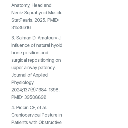
Anatomy, Head and
Neck: Suprahyoid Muscle.
StatPearls. 2025. PMID:
31536316
Salman D, Amatoury J.
Influence of natural hyoid
bone position and
surgical repositioning on
upper airway patency.
Journal of Applied
Physiology.
2024;137(6):1384-1398.
PMID: 39508898
Piccin CF, et al.
Craniocervical Posture in
Patients with Obstructive