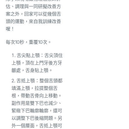
估、調理與一同研擬改善方
案之外，回家可以從幾個舌
頭的運動，來自我訓練改善
喔！
每次10秒，重覆10次。
舌尖點上顎：舌尖頂住
上顎，頂在上門牙後方牙
齦處，舌身貼上顎。
舌抵上顎：整個舌頭都
填滿上顎，拉提整個舌
根，帶動舌骨向上移動。
副作用是雙下巴也減少、
緊緻下巴輪廓輪廓，還可
以調整下巴後縮問題。另
外一個層面，舌抵上顎可