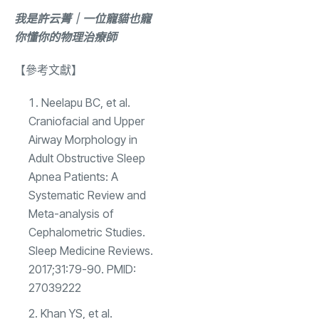
我是許云菁｜一位寵貓也寵
你懂你的物理治療師
【參考文獻】
Neelapu BC, et al.
Craniofacial and Upper
Airway Morphology in
Adult Obstructive Sleep
Apnea Patients: A
Systematic Review and
Meta-analysis of
Cephalometric Studies.
Sleep Medicine Reviews.
2017;31:79-90. PMID:
27039222
Khan YS, et al.