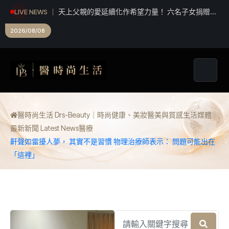
鄭家4000萬金流延燒！游淑慧、徐巧芯、楊智妤接
LIVE NEWS
力追問：2190萬去哪了？
2026/08/08
醫時尚生活 Drs-Beauty｜時尚健康、美妝醫美與質感生活媒體
最新新聞 Latest News
醫療
鼾聲如雷擾人夢， 其實不是習慣 物理治療師表示： 問題可能出在
「這裡」