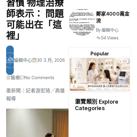
習慣 物理治療
師表示： 問題
鄭家4000萬金
流
可能出在「這
By
編輯中心
裡」
04 Views
Popular
編輯中心
30 3 月, 2026
醫療
No Comments
墨新聞
｜記者游宏琦／高雄
報導
瀏覽類別 Explore
Categories
地方
(2528)