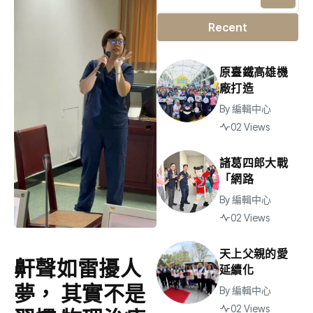
Recent
原臺鐵高雄機
廠打造
By
編輯中心
02 Views
諸葛四郎大戰
「網路
By
編輯中心
02 Views
天上父親的愛
鼾聲如雷擾人
延續化
夢， 其實不是
By
編輯中心
02 Views