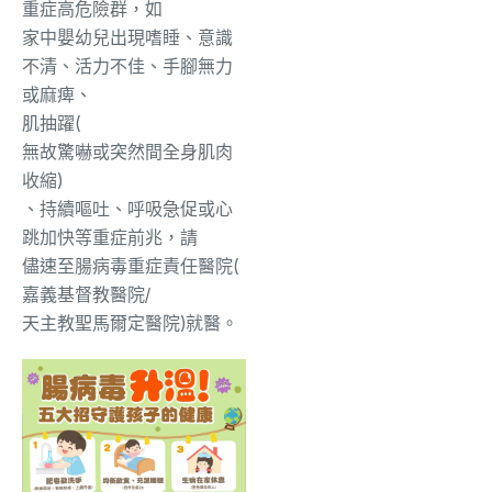
重症高危險
群，如
家中嬰幼兒出現嗜睡、意識
不清、活力不佳、手腳無力
或麻痺、
肌抽躍(
無故驚嚇或突然間全身肌肉
收縮)
、持續嘔吐、呼吸急促或心
跳加快等重症前兆，請
儘速至腸病毒重症責任醫院(
嘉義基督教醫院/
天主教聖馬爾定醫院)
就醫。