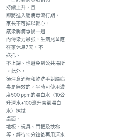
持續上升，
且
即將進入腸病毒流行期，
家長不可掉以輕心
，
感染腸病毒後一
週
內傳染力最強，生病兒童應
在家休息7天，不
送托、
不上課、也避免到公共場所
。
此外，
須注意酒精和乾洗手對腸病
毒是無效的，平時可使用濃
度500 ppm的漂白水（10公
升清水+100毫升含氯漂白
水）擦拭
桌面
、
地板、玩具、門把及扶梯
等，靜待10分鐘後再用清水