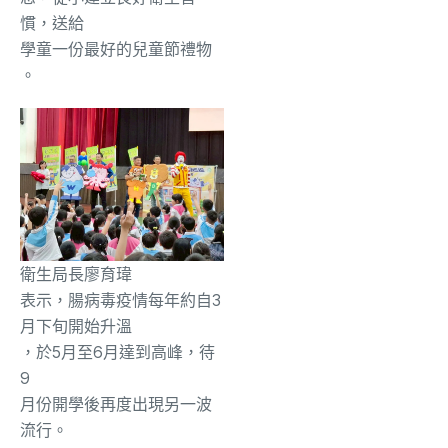
慣，送給
學童
一份
最好的兒童節禮物
。
衛生局長廖育瑋
表示，
腸病毒
疫
情每年約自3
月下旬開始升溫
，於5月至6月
達到高峰，待
9
月份開學後再度出現另一波
流行。