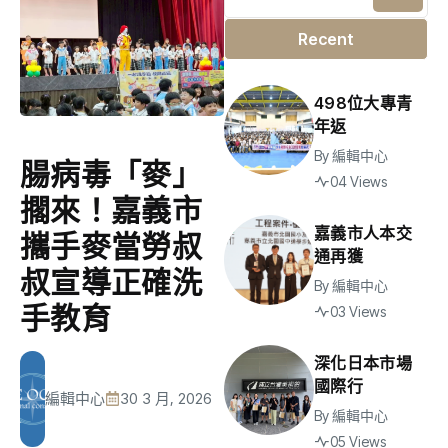
Recent
498位大專青
年返
By
編輯中心
腸病毒「麥」
04 Views
擱來！嘉義市
嘉義市人本交
攜手麥當勞叔
通再獲
叔宣導正確洗
By
編輯中心
手教育
03 Views
深化日本市場
國際行
編輯中心
30 3 月, 2026
By
編輯中心
05 Views