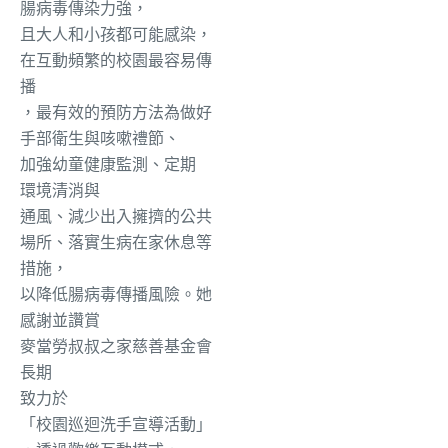
腸病毒
傳染力強，
且大人和小孩都可能感染，
在互動頻繁的校園最容易傳
播
，最有效的預防方法為做好
手部衛生與咳嗽禮節、
加
強幼童健康監測、
定期
環境清消與
通風、減少出入擁擠的公共
場所、落實生病在家休息等
措施，
以
降低腸病毒傳播風險。她
感謝
並讚賞
麥當勞叔叔之家慈善基金會
長期
致力於
「校園巡迴洗手宣導活動」