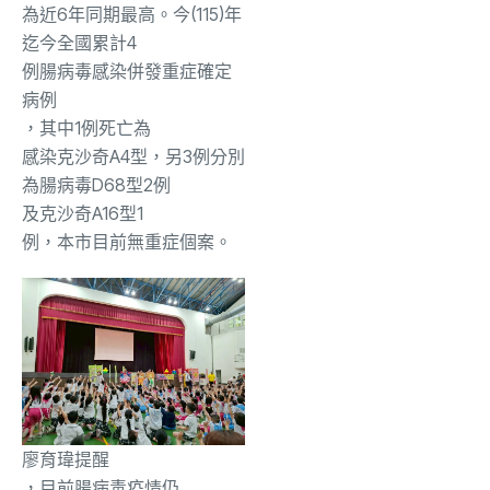
為近6年同期最高
。
今(115)年
迄今
全國
累計
4
例腸病毒感染併發重症確定
病例
，
其中1例死亡
為
感染克沙奇A4型
，另3例
分別
為
腸病毒D68型2
例
及克沙奇A16型1
例，本市目前無重症個案
。
廖育瑋提醒
，
目前腸病毒
疫情
仍