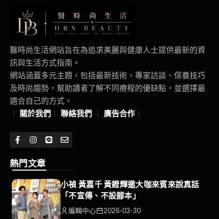
醫時尚生活網站旨在為追求美麗與健康人士提供最新的資
訊與生活方式指南。
網站涵蓋多元主題，包括最新技術、專家訪談、保養技巧
及時尚趨勢，幫助讀者了解不同療程的優缺點，並選擇最
適合自己的方式。
｜
關於我們
｜
聯絡我們
｜
廣告合作
｜
熱門文章
小禎 黃嘉千 黃鐙輝邀大咖來賓來說真話
「不宣傳、不設腳本」
編輯中心
2026-03-30