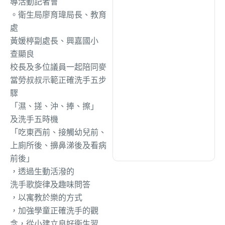
導活動記者會
綜合
(1311)
。衛生局廖育瑋局長、教育
處
文教
(942)
黃媛
楟
副
處長、
興嘉國小
查顯良
校長及多位議員一起陪同麥
生活
(734)
當勞叔叔示範正確洗手五步
驟
娛樂
(643)
「濕、搓、沖、捧、擦」
及洗手五時機
「吃東西前、接觸幼兒前、
醫療
(602)
上廁所後、擤鼻涕後及看病
前後」
，
透過生動
活潑
的
洗手歌旋律
及趣味問答
，以寓教於樂的方式
，加強學童正確洗手的觀
念，從小建立良好衛生習