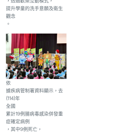
，透過歡樂互動模式，
提升學童的洗手意願及衛生
觀念
。
依
據疾病管制署資料顯示，去
(114)年
全國
累計19例腸病毒感染併發重
症確定病例
，其中
9例死亡
，