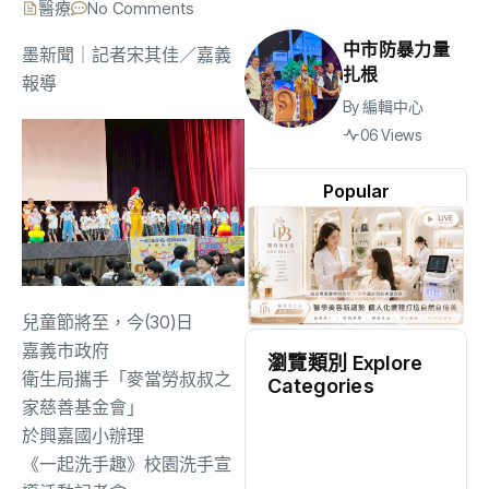
醫療
No Comments
中市防暴力量
墨新聞
｜記者宋其佳／嘉義
扎根
報導
By
編輯中心
06 Views
Popular
兒童節將至，
今
(30
)日
嘉義市
政府
瀏覽類別 Explore
衛生局攜手「麥當勞叔叔之
Categories
家慈善基金會」
地方
(2531)
於興嘉
國小
辦理
《一起洗手趣》校園洗手宣