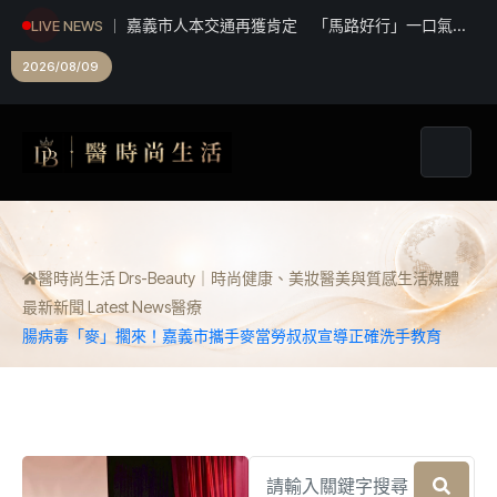
深化日本市場國際行銷 台中攜星宇航空邀KOL踩
LIVE NEWS
線推廣中台灣觀光
2026/08/09
醫時尚生活 Drs-Beauty｜時尚健康、美妝醫美與質感生活媒體
最新新聞 Latest News
醫療
腸病毒「麥」擱來！嘉義市攜手麥當勞叔叔宣導正確洗手教育