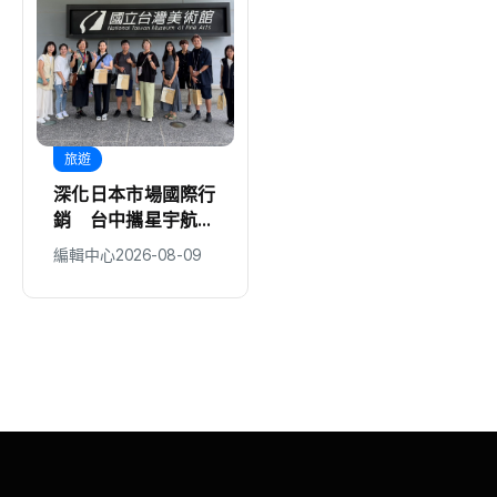
旅遊
文教
深化日本市場國際行
中市防暴力量扎根
銷 台中攜星宇航空
豐原鎌村、神岡溪洲
邀KOL踩線推廣中台
2社區獲衛福部防暴
編輯中心
2026-08-09
編輯中心
2026-08-09
灣觀光
戲劇獎