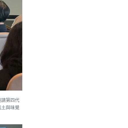
邀請第四代
風土與味覺