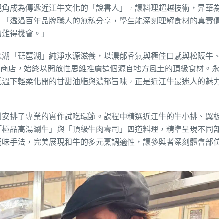
視角成為傳遞近江牛文化的「說書人」，讓料理超越技術，昇華
：「透過百年品牌職人的無私分享，學生能深刻理解食材的真實
的難得機會。」
水湖「琵琶湖」純淨水源滋養，以濃郁香氣與極佳口感與松阪牛
大吉商店，始終以開放性思維推廣這個源自地方風土的頂級食材。
低溫下輕柔化開的甘甜油脂與濃郁旨味，正是近江牛最迷人的魅
別安排了專業的實作試吃環節。課程中精選近江牛的牛小排、翼
「極品高湯涮牛」與「頂級牛肉壽司」四道料理，精準呈現不同
調味手法，完美展現和牛的多元烹調適性，讓參與者深刻體會部