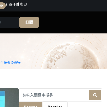
社群連結
09
訂閱
和牛拓餐飲視野