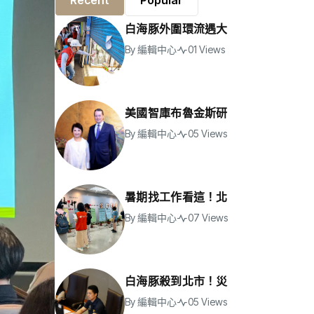
Recent
Popular
白海豚外圍環流遇大
By
編輯中心
01 Views
美國智庫布魯金斯研
By
編輯中心
05 Views
暑期找工作看這！北
By
編輯中心
07 Views
白海豚殺到北市！災
By
編輯中心
05 Views