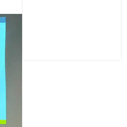
生活
(735)
娛樂
(643)
醫療
(602)