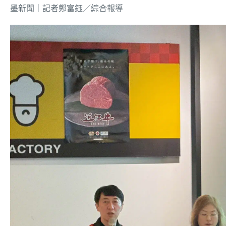
墨新聞
｜記者鄭富鈺／綜合報導