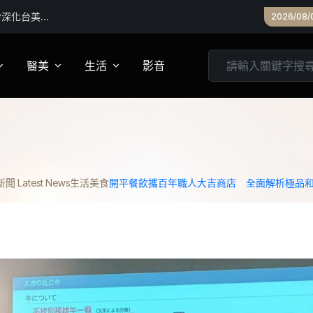
最高6萬元
2026/08/
醫美
生活
影音
養
皮膚管理
心靈
妝
診所專欄
居家
 Latest News
生活
美食
開平餐飲攜百年職人大吉商店 全面解析極品
家建議
醫美實測
旅遊
箱
美食
城市生活
親子文教