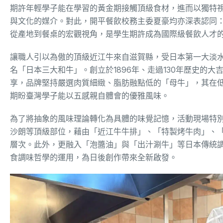
期許年輕學子能在學習的黃金期接觸頂級食材，進而以獨特
與文化的媒介。對此，開平餐飲校務主委夏豪均亦深表認同
從產地到餐桌的宏觀視角，是學生期許成為國際級餐飲人才
讓職人引以為傲的頂級近江牛來自滋賀縣，受日本第一大淡
名「日本三大和牛」。創立於1896年、走過130年歷史的
享，品牌堅持嚴選肉質細緻、脂肪融點低的「母牛」，其在
期盼臺灣學子能以五感親自體會的優雅風味。
為了將抽象的風味理論轉化為具體的味覺記憶，活動現場特
沙朗等頂級部位，藉由「近江牛牛排」、「特製烤牛肉」、
層次。此外，更融入「泡醬油」與「出汁涮牛」等日本傳統
食調味哲學的運用，為日後創作帶來全新啟發。