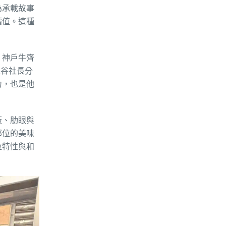
為承載故事
價值。這種
、神戶牛齊
永谷社長分
力，也是他
板、肋眼與
部位的美味
位特性與和