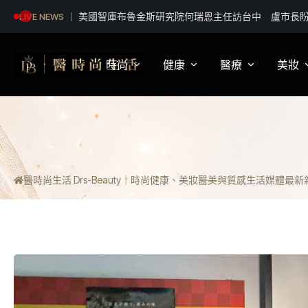
暑期找工作看這！北市8/11起連4天徵才 逾580職缺
LIVE NEWS
時尚
健康
醫療
美妝
影視娛樂
身體健康
疾病新知
保
明星妝法
運動保健
醫療科普
彩
醫時尚生活 Drs-Beauty｜時尚健康、美妝醫美與質感生活媒體
最新新聞
潮流趨勢
營養
醫師訪談
專
穿搭
心理
開
精品話題
睡眠
流行文化