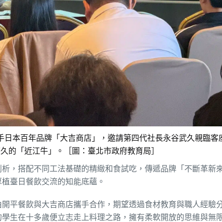
手日本百年品牌「大吉商店」，邀請第四代社長永谷武久親臨客
悠久的「近江牛」。［圖：臺北市政府教育局］
剖析，搭配不同工法基礎的精緻和食試吃，傳遞品牌「不斷革新
厚植臺日餐飲交流的知能底蘊。
由開平餐飲與大吉商店攜手合作，期望透過食材教育與職人經驗
的學生在十多歲便立志走上料理之路，擁有柔軟開放的思維與無