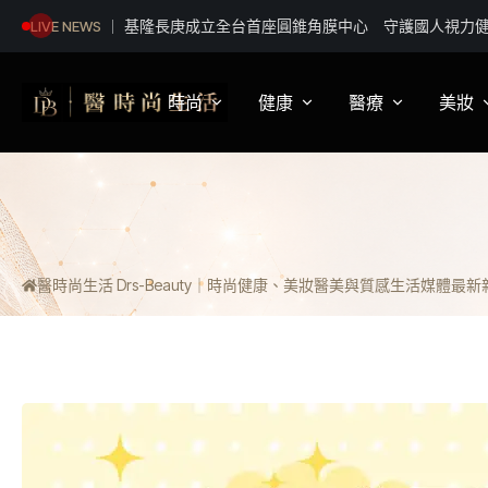
基隆長庚成立全台首座圓錐角膜中心 守護國人視力
LIVE NEWS
能高越嶺 安全同行 颱風季登山「撤退是最勇敢的
時尚
健康
醫療
美妝
影視娛樂
身體健康
疾病新知
保
明星妝法
運動保健
醫療科普
彩
醫時尚生活 Drs-Beauty｜時尚健康、美妝醫美與質感生活媒體
最新新聞
潮流趨勢
營養
醫師訪談
專
穿搭
心理
開
精品話題
睡眠
流行文化