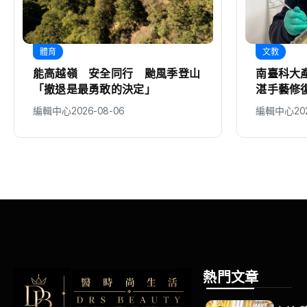
體育
文教
能高越嶺 安全同行 颱風季登山
南臺科大
「撤退是最勇敢的決定」
湛手藝修
編輯中心
2026-08-06
編輯中心
20
熱門文章