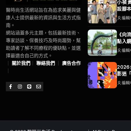
小禎 
設腳
醫時尚生活網站旨在為追求美麗與健
康人士提供最新的資訊與生活方式指
編輯
南。
網站涵蓋多元主題，包括最新技術、
《向流
專家訪談、保養技巧及時尚趨勢，幫
點入
助讀者了解不同療程的優缺點，並選
編輯
擇最適合自己的方式。
｜
關於我們
｜
聯絡我們
｜
廣告合作
202
｜
影迷
編輯