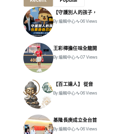
Recent
Popular
【守護別人的孩子，
By
編輯中心
06 Views
王彩樺擔任味全龍開
By
編輯中心
07 Views
【百工達人】 從音
By
編輯中心
06 Views
基隆長庚成立全台首
By
編輯中心
06 Views