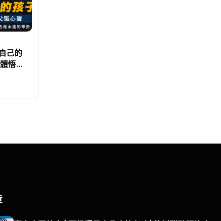
自己的
的體悟
！
章