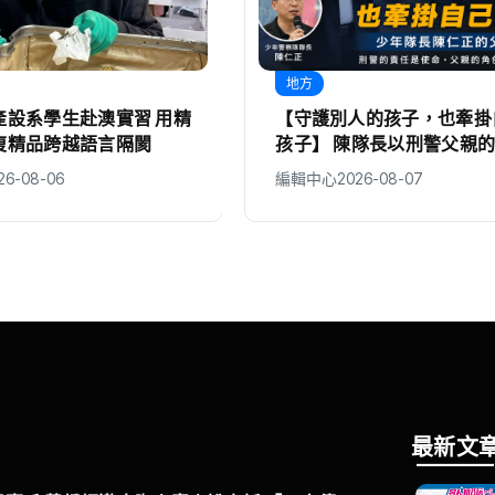
地方
產設系學生赴澳實習 用精
【守護別人的孩子，也牽掛
復精品跨越語言隔閡
孩子】 陳隊長以刑警父親
向「少年隊警察爸爸」致敬
26-08-06
編輯中心
2026-08-07
最新文