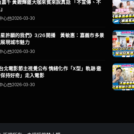
黃嘉千 黃鐙輝邀大咖來賓來說真話 「不宣傳、不
本」
中心
2026-03-30
星許願的我們》3/26開播 黃敏惠：嘉義市多景
鏡展現城市魅力
中心
2026-03-30
6台北電影節主視覺公布 情緒化作「X型」軌跡 邀
「保持好奇」走入電影
中心
2026-03-30