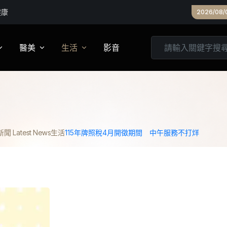
健康
2026/08/
決定」
醫美
生活
影音
養
皮膚管理
心靈
妝
診所專欄
居家
 Latest News
生活
115年牌照稅4月開徵期間 中午服務不打烊
家建議
醫美實測
旅遊
箱
美食
城市生活
親子文教