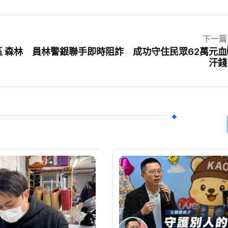
下一篇
 森林
員林警銀聯手即時阻詐 成功守住民眾62萬元血
汗錢