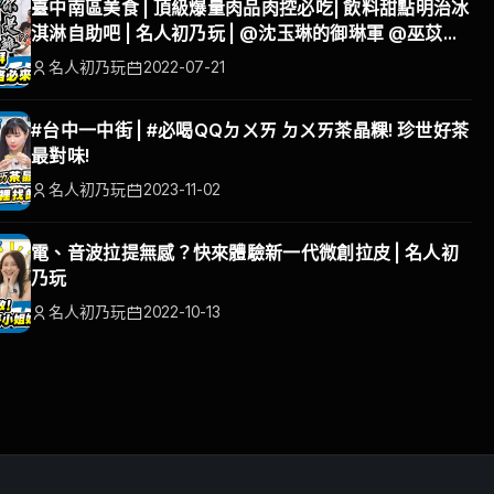
臺中南區美食 | 頂級爆量肉品肉控必吃| 飲料甜點明治冰
淇淋自助吧 | 名人初乃玩 | @沈玉琳的御琳軍 @巫苡萱
苡級玩家
名人初乃玩
2022-07-21
#台中一中街 | #必喝QQㄉㄨㄞ ㄉㄨㄞ茶晶粿! 珍世好茶
最對味!
名人初乃玩
2023-11-02
電、音波拉提無感？快來體驗新一代微創拉皮 | 名人初
乃玩
名人初乃玩
2022-10-13