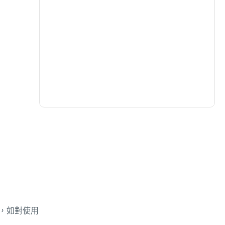
生活
(727)
娛樂
(631)
醫療
(595)
，如對使用