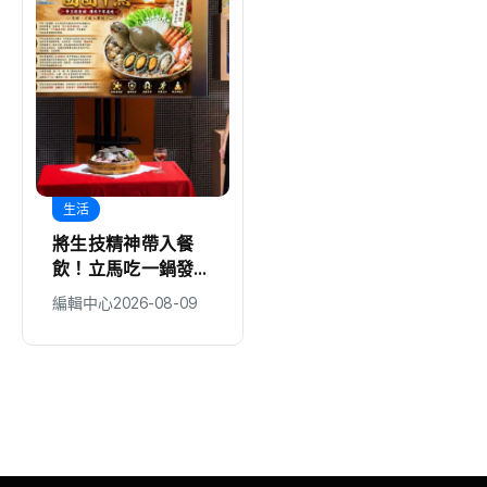
生活
地方
將生技精神帶入餐
台中建設超人變身暖
飲！立馬吃一鍋發表
爸！ 建設局「大手
全新「團團甲魚鍋」
牽小手」親子同樂歡
編輯中心
2026-08-09
編輯中心
2026-08-09
搶攻特色鍋物市場
慶父親節