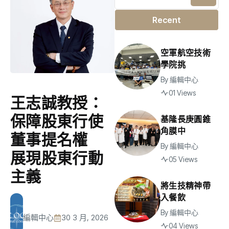
Recent
空軍航空技術
學院挑
By
編輯中心
01 Views
王志誠教授：
保障股東行使
基隆長庚圓錐
角膜中
董事提名權
By
編輯中心
展現股東行動
05 Views
主義
將生技精神帶
入餐飲
By
編輯中心
編輯中心
30 3 月, 2026
04 Views