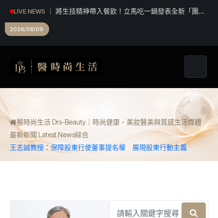
將生技精神帶入餐飲！立馬吃一鍋發表全新「團團
LIVE NEWS
甲魚鍋」 搶攻特色鍋物市場
2026/08/09
醫時尚生活 Drs-Beauty｜時尚健康、美妝醫美與質感生活媒體
最新新聞 Latest News
綜合
王志誠教授：保障股東行使董事提名權 展現股東行動主義