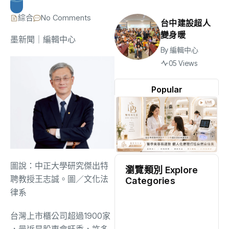
綜合
No Comments
台中建設超人
變身暖
墨新聞
｜編輯中心
By
編輯中心
05 Views
Popular
圖說：中正大學研究傑出特
瀏覽類別 Explore
聘教授王志誠。圖／文化法
Categories
律系
地方
(2540)
台灣上市櫃公司
超過
1900
家
，最近是股東會旺季，許多