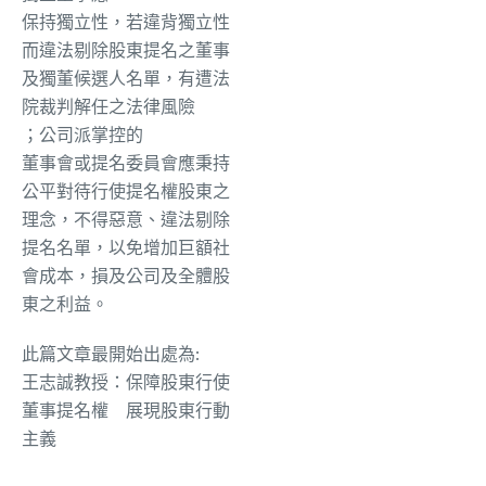
保持獨立性，若違背獨立性
而違法剔除股東提名之董事
及獨董候選人名單，有遭法
院裁判解任之法律風險
；
公司派掌控
的
董事會或提名委員會應秉持
公平對待行使提名權股東之
理念，不得惡意、違法剔除
提名名單，以免增加巨額社
會成本，損及公司及全體股
東之利益。
此篇文章最開始出處為:
王志誠教授：保障股東行使
董事提名權 展現股東行動
主義