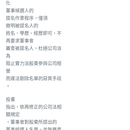
化
董事候選人的
提名作業程序，僅
須
敘明被提名人
的
姓名、學歷、經歷即可，不
再要求董事會
審查
被提名人，杜絕公司派
為
阻止實力派股東參與公司經
營
而
違法剔除名單
的
惡質手段
。
投書
指出，依再修正的公司法相
關規定
，董事會對股東所提出
的
董事候選人名單，並無審查