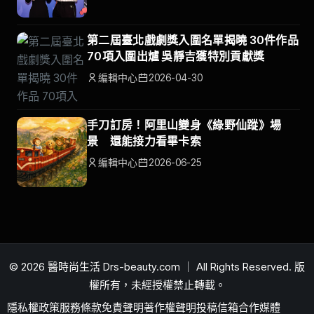
第二屆臺北戲劇獎入圍名單揭曉 30件作品
70項入圍出爐 吳靜吉獲特別貢獻獎
編輯中心
2026-04-30
手刀訂房！阿里山變身《綠野仙蹤》場
景 還能接力看畢卡索
編輯中心
2026-06-25
© 2026 醫時尚生活 Drs-beauty.com ｜ All Rights Reserved. 版
權所有，未經授權禁止轉載。
隱私權政策
服務條款
免責聲明
著作權聲明
投稿信箱
合作媒體