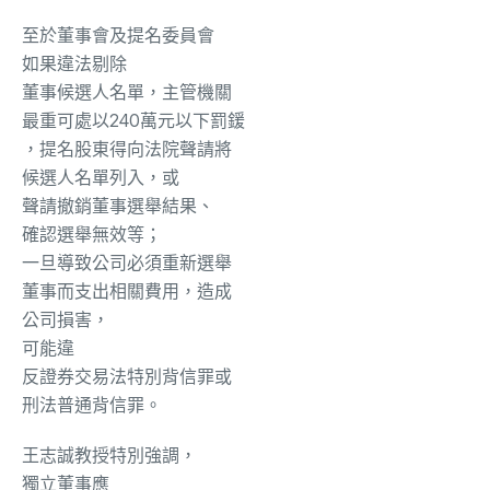
至於
董事會及提名委員會
如果
違法剔除
董事候選人名單
，
主管機關
最重可
處
以
240萬元以下罰鍰
，
提名股東得
向法院聲請將
候選人名單列入
，或
聲請撤銷董事選舉結果
、
確認選舉無效
等；
一旦導致公司必須重新選舉
董事而支出相關費用，造成
公司損害，
可能違
反證券交易法特別背信罪或
刑法
普通背信罪
。
王志誠教授特別強調，
獨立董事
應