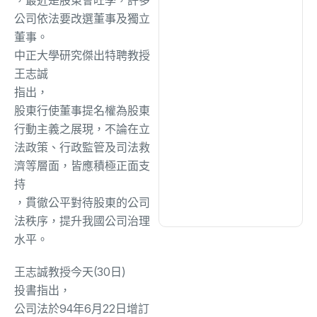
綜合
(1320)
公司依法要改選董事及獨立
董事。
文教
(942)
中正大學研究傑出特聘教授
王志誠
指出，
生活
(736)
股東行使董事提名權為股東
行動主義之展現，不論在立
娛樂
(643)
法政策、行政監管及司法救
濟等層面，皆應積極正面支
持
醫療
(603)
，貫徹公平對待股東的公司
法秩序，提升我國公司治理
水平。
王志誠教授
今
天
(30日)
投書指出，
公司法於94年6月22日增訂