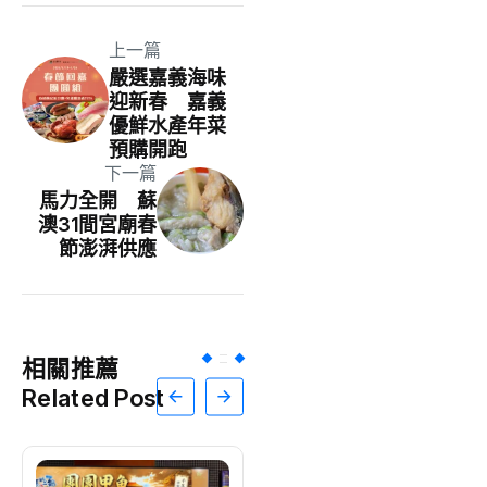
上一篇
嚴選嘉義海味
迎新春 嘉義
優鮮水產年菜
預購開跑
下一篇
馬力全開 蘇
澳31間宮廟春
節澎湃供應
相關推薦
Related Post