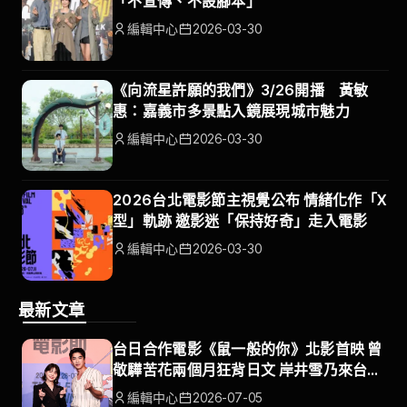
「不宣傳、不設腳本」
編輯中心
2026-03-30
《向流星許願的我們》3/26開播 黃敏
惠：嘉義市多景點入鏡展現城市魅力
編輯中心
2026-03-30
2026台北電影節主視覺公布 情緒化作「X
型」軌跡 邀影迷「保持好奇」走入電影
編輯中心
2026-03-30
最新文章
台日合作電影《鼠一般的你》北影首映 曾
敬驊苦花兩個月狂背日文 岸井雪乃來台展
開療傷之旅
編輯中心
2026-07-05