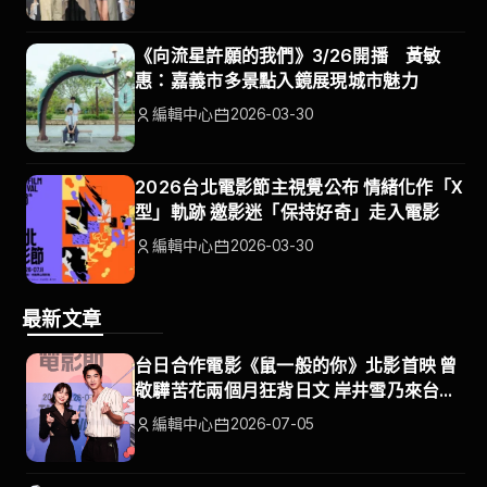
《向流星許願的我們》3/26開播 黃敏
惠：嘉義市多景點入鏡展現城市魅力
編輯中心
2026-03-30
2026台北電影節主視覺公布 情緒化作「X
型」軌跡 邀影迷「保持好奇」走入電影
編輯中心
2026-03-30
最新文章
台日合作電影《鼠一般的你》北影首映 曾
敬驊苦花兩個月狂背日文 岸井雪乃來台展
開療傷之旅
編輯中心
2026-07-05