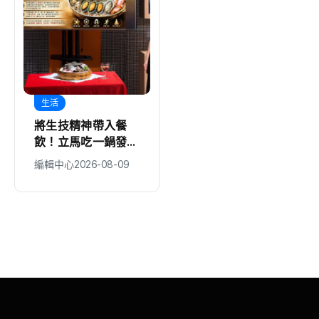
生活
地方
將生技精神帶入餐
台中建設超人變身暖
飲！立馬吃一鍋發表
爸！ 建設局「大手
全新「團團甲魚鍋」
牽小手」親子同樂歡
編輯中心
2026-08-09
編輯中心
2026-08-09
搶攻特色鍋物市場
慶父親節