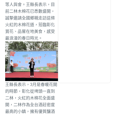
綜合
(1320)
等人與會。王縣長表示，目
前二林木棉花已悉數盛開，
誠摯邀請全國鄉親走訪這條
文教
(942)
火紅的木棉花道，蒞臨彰化
賞花、品嘗在地美食，感受
生活
(736)
最浪漫的春日時光。
娛樂
(643)
醫療
(603)
王縣長表示，3月是春暖花開
的時節，彰化從埤頭一直到
二林，火紅的木棉花全面盛
開，二林作為全台酒莊密度
最高的小鎮，擁有優質釀酒