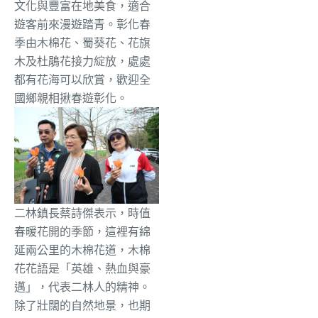
文化與豐富在地美食，適合
遊客前來漫遊踏青。彰化春
季由木棉花、蜀葵花、花旗
木及杜鵑花接力綻放，處處
都有花海可以欣賞，歡迎全
國鄉親相揪春遊彰化。
二林鎮長蔡詩傑表示，時值
春暖花開的季節，這裡有綿
延兩公里的木棉花道，木棉
花花語是「英雄、熱血與豪
邁」，代表二林人的精神。
除了壯闊的自然地景，也期