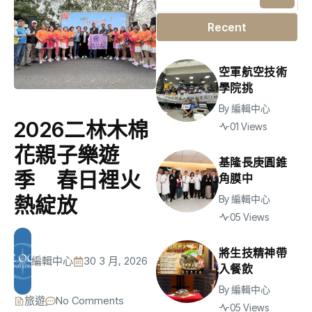
Recent
空軍航空技術
學院挑
By
編輯中心
2026二林木棉
01 Views
花親子樂遊
基隆長庚圓錐
季 春日裡火
角膜中
熱綻放
By
編輯中心
05 Views
將生技精神帶
編輯中心
30 3 月, 2026
入餐飲
By
編輯中心
旅遊
No Comments
05 Views