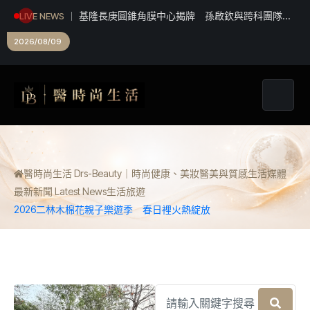
基隆長庚圓錐角膜中心揭牌 孫啟欽與跨科團隊建
LIVE NEWS
立東北角青壯年角膜疾病跨科照護機制
2026/08/09
醫時尚生活 Drs-Beauty｜時尚健康、美妝醫美與質感生活媒體
最新新聞 Latest News
生活
旅遊
2026二林木棉花親子樂遊季 春日裡火熱綻放