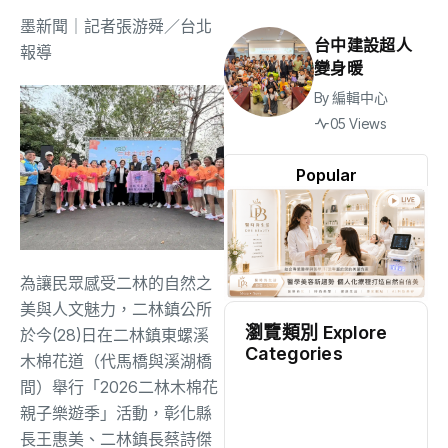
墨新聞
｜記者張游舜／台北
台中建設超人
報導
變身暖
By
編輯中心
05 Views
Popular
為讓民眾感受二林的自然之
美與人文魅力，二林鎮公所
瀏覽類別 Explore
於今(28)日在二林鎮東螺溪
Categories
木棉花道（代馬橋與溪湖橋
間）舉行「2026二林木棉花
地方
(2540)
親子樂遊季」活動，彰化縣
長王惠美、二林鎮長蔡詩傑