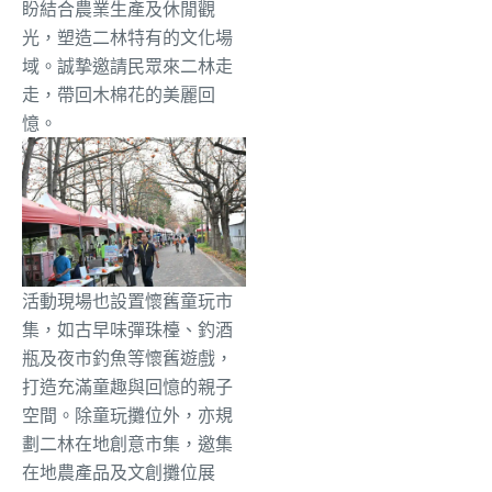
盼結合農業生產及休閒觀
光，塑造二林特有的文化場
域。誠摯邀請民眾來二林走
走，帶回木棉花的美麗回
憶。
活動現場也設置懷舊童玩市
集，如古早味彈珠檯、釣酒
瓶及夜市釣魚等懷舊遊戲，
打造充滿童趣與回憶的親子
空間。除童玩攤位外，亦規
劃二林在地創意市集，邀集
在地農產品及文創攤位展