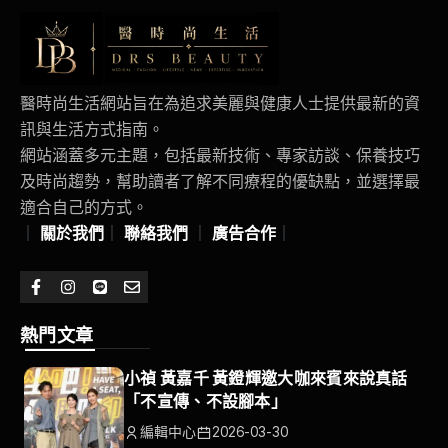
醫時尚生活網站旨在為追求美麗與健康人士提供最新的資
訊與生活方式指南。
網站涵蓋多元主題，包括最新技術、專家訪談、保養技巧
及時尚趨勢，幫助讀者了解不同療程的優缺點，並選擇最
適合自己的方式。
｜
關於我們
｜
聯絡我們
｜
廣告合作
｜
熱門文章
小禎 黃嘉千 黃鐙輝邀大咖來賓來說真話
「不宣傳、不設腳本」
編輯中心
2026-03-30