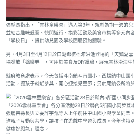
張縣長指出，「雲林童樂會」邁入第3年，規劃為期一週的
並結合趣味競賽、快閃遊行、摸彩活動及美食市集等多元內容。
「學校日」，提供幼兒園及學校團體預約體驗。
另，4月3日至4月12日於口湖鄉椬梧滯洪池登場的「天鵝
場發放「鵝樂券」，可用於美食及DIY體驗，展現雲林沿海生
縣府教育處表示，今天包括斗南鎮斗南國小、西螺鎮中山國
活動，讓孩子就近參與、開心迎接兒童節；另虎尾鎮公所將於
「2026雲林童樂會」各分區活動28日於縣內5所國小同步
張麗善縣長與立委許宇甄等人上午前往中山國小與學童同樂
進親子互動與共學，讓孩子在遊戲中學習與成長。今年也特別準
健康好繩氣」理念。