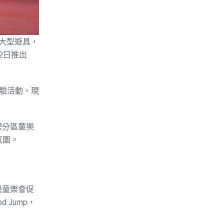
大型遊具，
2日推出
體驗活動，現
理分區童樂
氛圍。
過童樂會促
Jump，