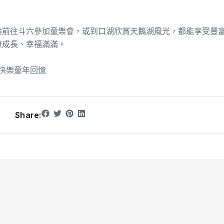
論前往斗六參加童樂會，或到口湖欣賞天鵝湖風光，都能享受豐
康成長、幸福滿滿。
快樂童年回憶
Share: