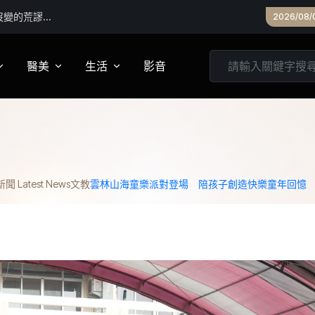
權要件
2026/08/
醫美
生活
影音
養
皮膚管理
心靈
妝
診所專欄
居家
 Latest News
文教
雲林山海童樂派對登場 陪孩子創造快樂童年回憶
家建議
醫美實測
旅遊
箱
美食
城市生活
親子文教