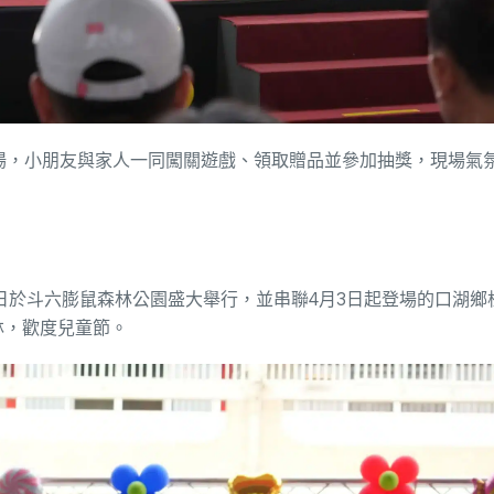
登場，小朋友與家人一同闖關遊戲、領取贈品並參加抽獎，現場氣
月5日於斗六膨鼠森林公園盛大舉行，並串聯4月3日起登場的口湖鄉
林，歡度兒童節。