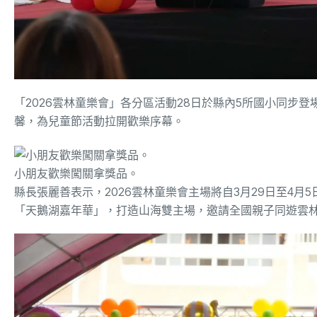
「2026雲林童樂會」各分區活動28日於縣內5所國小同步
馨，為兒童節活動拉開歡樂序幕。
小朋友歡樂闖關拿獎品。
縣長張麗善表示，2026雲林童樂會主場將自3月29日至4
「天鵝湖嘉年華」，打造山海雙主場，邀請全國親子同遊雲