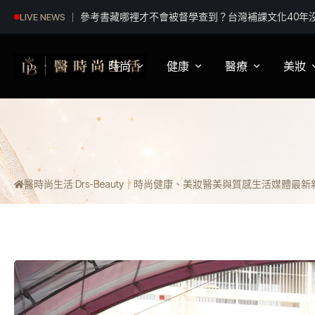
偷拍案沒影片 網紅律師喊都提告 法界：須具備侵
LIVE NEWS
時尚
健康
醫療
美妝
影視娛樂
身體健康
疾病新知
保
明星妝法
運動保健
醫療科普
彩
醫時尚生活 Drs-Beauty｜時尚健康、美妝醫美與質感生活媒體
最新新聞
潮流趨勢
營養
醫師訪談
專
穿搭
心理
開
精品話題
睡眠
流行文化