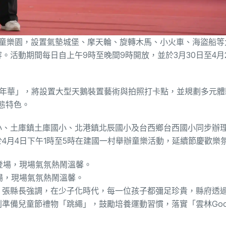
兒童樂園，設置氣墊城堡、摩天輪、旋轉木馬、小火車、海盜船等
活動期間每日自上午9時至晚間9時開放，並於3月30日至4月
湖嘉年華」，將設置大型天鵝裝置藝術與拍照打卡點，並規劃多元
態特色。
小、土庫鎮土庫國小、北港鎮北辰國小及台西鄉台西國小同步辦
4月4日下午1時至5時在建國一村舉辦童樂活動，延續節慶歡樂
登場，現場氣氛熱鬧溫馨。
。張縣長強調，在少子化時代，每一位孩子都彌足珍貴，縣府透
備兒童節禮物「跳繩」，鼓勵培養運動習慣，落實「雲林Good 