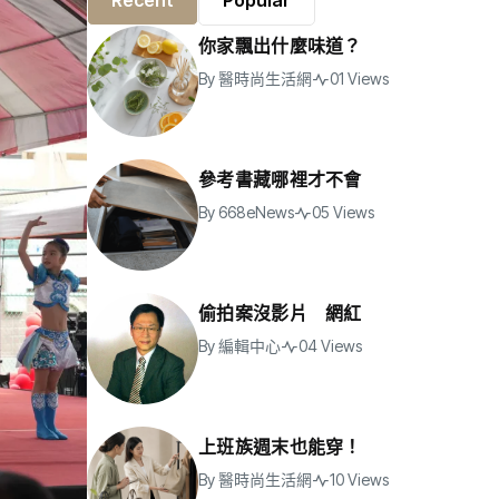
Recent
Popular
你家飄出什麼味道？
By
醫時尚生活網
01 Views
參考書藏哪裡才不會
By
668eNews
05 Views
偷拍案沒影片 網紅
By
編輯中心
04 Views
上班族週末也能穿！
By
醫時尚生活網
10 Views