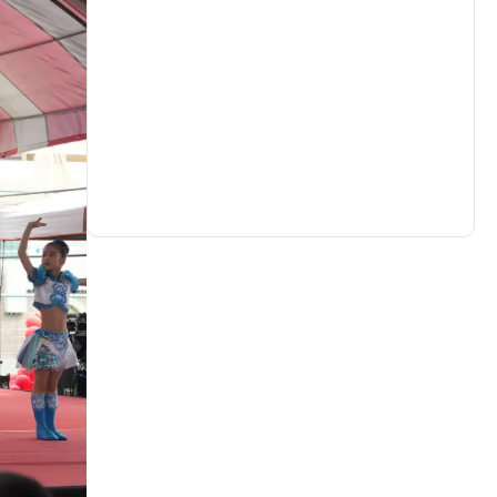
生活
(727)
娛樂
(631)
醫療
(594)