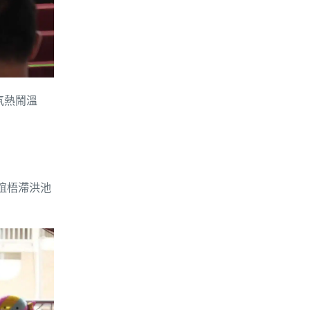
氛熱鬧溫
椬梧滯洪池