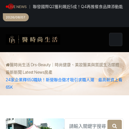
聯發國際Q2獲利飆近5成！Q4再推餐食品牌添動能
LIVE NEWS
2026/08/07
醫時尚生活 Drs-Beauty｜時尚健康、美妝醫美與質感生活媒體
最新新聞 Latest News
房產
24家企業釋650職缺！新營聯合徵才吸引求職人潮 最高薪資上看
65K