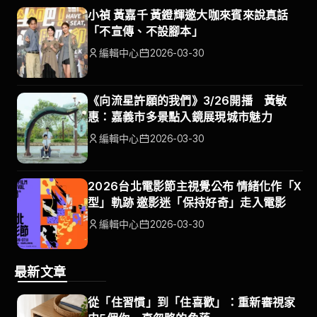
小禎 黃嘉千 黃鐙輝邀大咖來賓來說真話
「不宣傳、不設腳本」
編輯中心
2026-03-30
《向流星許願的我們》3/26開播 黃敏
惠：嘉義市多景點入鏡展現城市魅力
編輯中心
2026-03-30
2026台北電影節主視覺公布 情緒化作「X
型」軌跡 邀影迷「保持好奇」走入電影
編輯中心
2026-03-30
最新文章
從「住習慣」到「住喜歡」：重新審視家