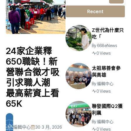
Recent
Z世代為什麼只
吃「
By
668eNews
24家企業釋
0 Views
650職缺！新
太祖慈善會參
營聯合徵才吸
與高雄
引求職人潮
By
編輯中心
最高薪資上看
0 Views
65K
聯發國際Q2獲
利飆
By
編輯中心
編輯中心
30 3 月, 2026
0 Views