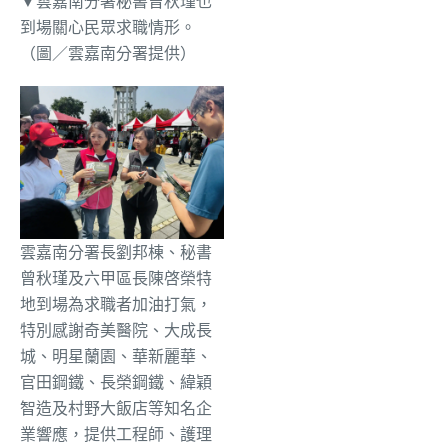
▼雲嘉南分署秘書曾秋瑾也
到場關心民眾求職情形。
（圖／雲嘉南分署提供）
雲嘉南分署長劉邦棟、秘書
曾秋瑾及六甲區長陳啓榮特
地到場為求職者加油打氣，
特別感謝奇美醫院、大成長
城、明星蘭園、華新麗華、
官田鋼鐵、長榮鋼鐵、緯穎
智造及村野大飯店等知名企
業響應，提供工程師、護理