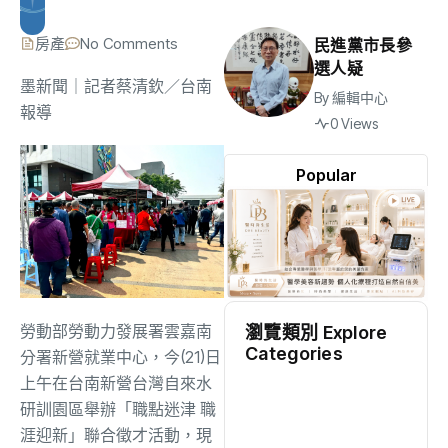
房產
No Comments
民進黨市長參
選人疑
墨新聞
｜記者蔡清欽／台南
By
編輯中心
報導
0 Views
Popular
勞動部勞動力發展署雲嘉南
瀏覽類別 Explore
Categories
分署新營就業中心，今(21)日
上午在台南新營台灣自來水
地方
(2507)
研訓園區舉辦「職點迷津 職
涯迎新」聯合徵才活動，現