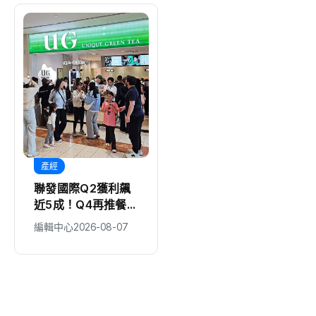
產經
地方
聯發國際Q2獲利飆
民進黨市長參選人疑
近5成！Q4再推餐食
似賄選？桃議員詹江
品牌添動能
村爆料籲檢警調查辦
編輯中心
2026-08-07
編輯中心
2026-08-07