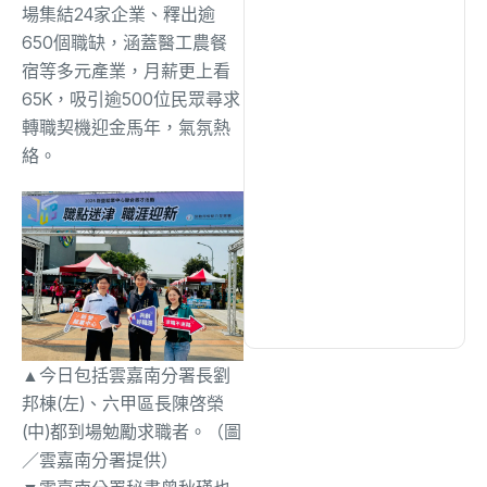
綜合
(1301)
場集結24家企業、釋出逾
650個職缺，涵蓋醫工農餐
宿等多元產業，月薪更上看
文教
(931)
65K，吸引逾500位民眾尋求
轉職契機迎金馬年，氣氛熱
生活
(729)
絡。
娛樂
(631)
醫療
(595)
▲今日包括雲嘉南分署長劉
邦棟(左)、六甲區長陳啓榮
(中)都到場勉勵求職者。（圖
／雲嘉南分署提供）