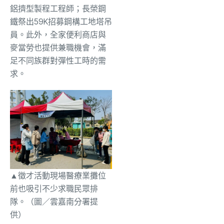
鋁擠型製程工程師；長榮鋼
鐵祭出59K招募鋼構工地塔吊
員。此外，全家便利商店與
麥當勞也提供兼職機會，滿
足不同族群對彈性工時的需
求。
▲徵才活動現場醫療業攤位
前也吸引不少求職民眾排
隊。（圖／雲嘉南分署提
供）