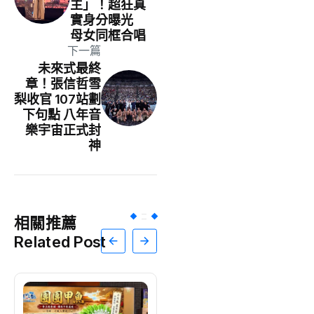
主」！超狂真
實身分曝光
母女同框合唱
下一篇
未來式最終
章！張信哲雪
梨收官 107站劃
下句點 八年音
樂宇宙正式封
神
相關推薦
Related Post