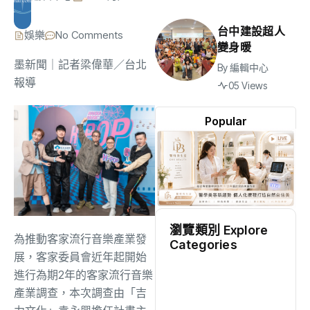
台中建設超人
娛樂
No Comments
變身暖
墨新聞
｜記者梁偉華／台北
By
編輯中心
報導
05 Views
Popular
瀏覽類別 Explore
為推動客家流行音樂產業發
Categories
展，客家委員會近年起開始
地方
(2540)
進行為期2年的客家流行音樂
產業調查，本次調查由「吉