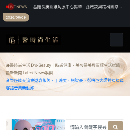
基隆長庚圓錐角膜中心揭牌 孫啟欽與跨科團隊建
LIVE NEWS
立東北角青壯年角膜疾病跨科照護機制
2026/08/09
醫時尚生活 Drs-Beauty｜時尚健康、美妝醫美與質感生活媒體
最新新聞 Latest News
娛樂
音樂座談交流會邀袁永興、丁曉雯、柯智豪、彭柏邑大師對談探尋
客語音樂新動能