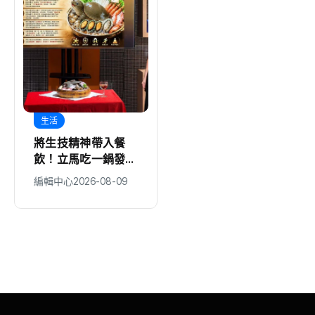
生活
地方
將生技精神帶入餐
台中建設超人變身暖
飲！立馬吃一鍋發表
爸！ 建設局「大手
全新「團團甲魚鍋」
牽小手」親子同樂歡
編輯中心
2026-08-09
編輯中心
2026-08-09
搶攻特色鍋物市場
慶父親節