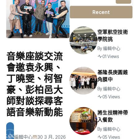
Recent
空軍航空技術
學院挑
By
編輯中心
音樂座談交流
01 Views
會邀袁永興、
基隆長庚圓錐
丁曉雯、柯智
角膜中
豪、彭柏邑大
By
編輯中心
05 Views
師對談探尋客
語音樂新動能
將生技精神帶
入餐飲
By
編輯中心
編輯中心
30 3 月, 2026
05 Views