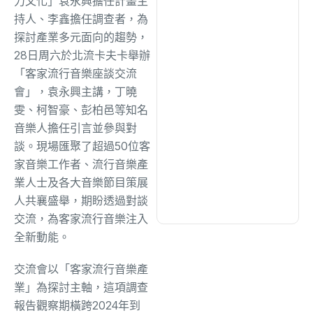
力文化」袁永興擔任計畫主
綜合
(1320)
持人、李鑫擔任調查者，為
探討產業多元面向的趨勢，
文教
(942)
28日周六於北流卡夫卡舉辦
「客家流行音樂座談交流
會」，袁永興主講，丁曉
生活
(736)
雯、柯智豪、彭柏邑等知名
音樂人擔任引言並參與對
娛樂
(643)
談。現場匯聚了超過50位客
家音樂工作者、流行音樂產
業人士及各大音樂節目策展
醫療
(603)
人共襄盛舉，期盼透過對談
交流，為客家流行音樂注入
全新動能。
交流會以「客家流行音樂產
業」為探討主軸，這項調查
報告觀察期橫跨2024年到