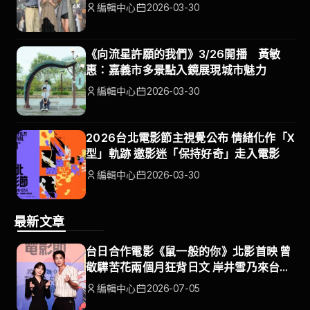
編輯中心
2026-03-30
《向流星許願的我們》3/26開播 黃敏
惠：嘉義市多景點入鏡展現城市魅力
編輯中心
2026-03-30
2026台北電影節主視覺公布 情緒化作「X
型」軌跡 邀影迷「保持好奇」走入電影
編輯中心
2026-03-30
最新文章
台日合作電影《鼠一般的你》北影首映 曾
敬驊苦花兩個月狂背日文 岸井雪乃來台展
開療傷之旅
編輯中心
2026-07-05