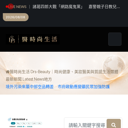
諸葛四郎大戰「網路魔鬼黨」 嘉警親子日教兒少
LIVE NEWS
防詐自保
2026/08/08
醫時尚生活 Drs-Beauty｜時尚健康、美妝醫美與質感生活媒體
最新新聞 Latest News
地方
境外污染來襲中部空品轉差 市府啟動應變籲民眾加強防護