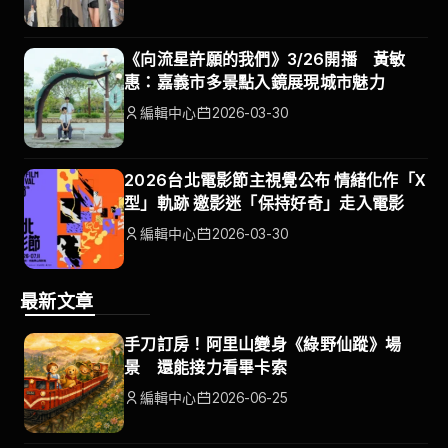
《向流星許願的我們》3/26開播 黃敏
惠：嘉義市多景點入鏡展現城市魅力
編輯中心
2026-03-30
2026台北電影節主視覺公布 情緒化作「X
型」軌跡 邀影迷「保持好奇」走入電影
編輯中心
2026-03-30
最新文章
手刀訂房！阿里山變身《綠野仙蹤》場
景 還能接力看畢卡索
編輯中心
2026-06-25