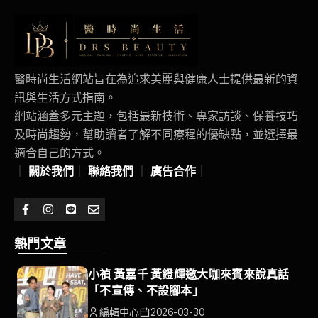
醫時尚生活網站旨在為追求美麗與健康人士提供最新的資
訊與生活方式指南。
網站涵蓋多元主題，包括最新技術、專家訪談、保養技巧
及時尚趨勢，幫助讀者了解不同療程的優缺點，並選擇最
適合自己的方式。
｜
關於我們
｜
聯絡我們
｜
廣告合作
｜
熱門文章
小禎 黃嘉千 黃鐙輝邀大咖來賓來說真話
「不宣傳、不設腳本」
編輯中心
2026-03-30