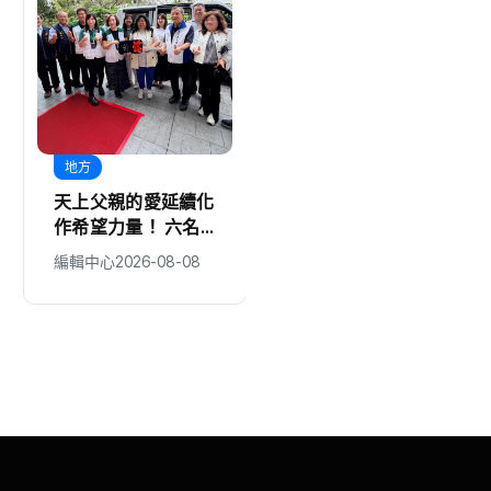
地方
綜合
天上父親的愛延續化
鄭家4000萬金流延
作希望力量！ 六名
燒！游淑慧、徐巧
子女捐贈家扶「南投
芯、楊智妤接力追
編輯中心
2026-08-08
編輯中心
2026-08-08
映全號」延續善的循
問：2190萬去哪
環
了？