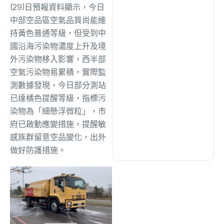
綜合
(1310)
(29)日預報資料顯示，今日
中部空品區空氣品質尚能維
持黃色普通等級，但受到中
文教
(939)
國沿海污染物濃度上升及境
外污染物移入影響，西半部
生活
(732)
空氣污染物易累積，實際監
測數據發現，今日部分測站
已達橘色提醒等級，指標污
娛樂
(631)
染物為「細懸浮微粒」，市
府已啟動應變措施，提醒敏
醫療
(600)
感族群留意空品變化，出外
做好防護措施。