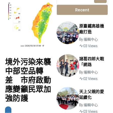
Recent
原臺鐵高雄機
廠打造
By
編輯中心
03 Views
諸葛四郎大戰
境外污染來襲
「網路
中部空品轉
By
編輯中心
差 市府啟動
02 Views
應變籲民眾加
天上父親的愛
強防護
延續化
By
編輯中心
03 Views