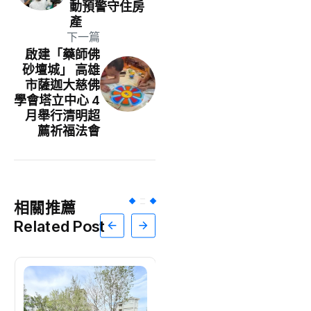
動預警守住房
產
下一篇
啟建「藥師佛
砂壇城」 高雄
市薩迦大慈佛
學會塔立中心 4
月舉行清明超
薦祈福法會
相關推薦
Related Post