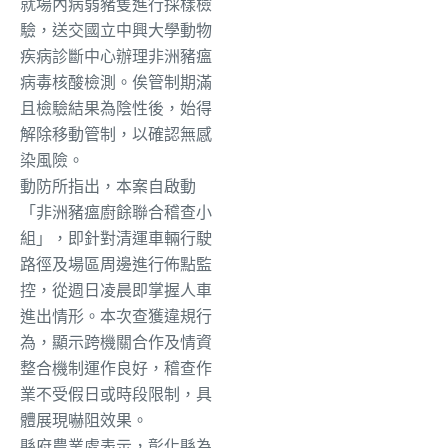
就場內病弱豬隻進行採樣檢
驗，送交國立中興大學動物
疾病診斷中心辦理非洲豬瘟
病毒核酸檢測。俟管制期滿
且檢驗結果為陰性後，始得
解除移動管制，以確認無感
染風險。
動防所指出，本案自啟動
「非洲豬瘟廚餘聯合稽查小
組」，即針對清運車輛行駛
路徑及場區周邊進行佈點監
控，從週日凌晨即掌握人車
進出情形。本次查獲違規行
為，顯示跨機關合作及情資
整合機制運作良好，稽查作
業不受假日或時段限制，具
體展現嚇阻效果。
縣府農業處表示，彰化縣為