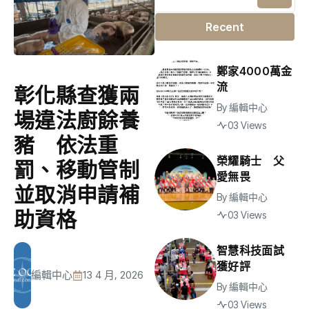
Recent
鄭家4000萬金
流
彰化縣查獲兩
By
編輯中心
場違法廚餘養
03 Views
豬 依法重
榮耀騎士 父
罰、移動管制
愛無畏
並取消申請補
By
編輯中心
助資格
03 Views
智慧科技面試
獲好評
編輯中心
13 4 月, 2026
By
編輯中心
03 Views