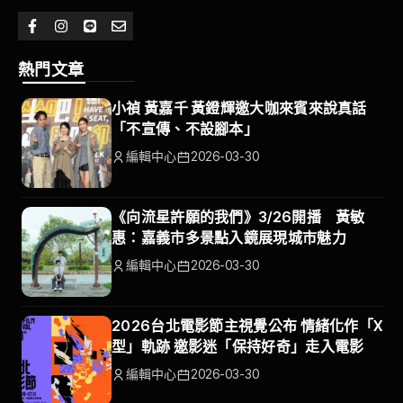
熱門文章
小禎 黃嘉千 黃鐙輝邀大咖來賓來說真話
「不宣傳、不設腳本」
編輯中心
2026-03-30
《向流星許願的我們》3/26開播 黃敏
惠：嘉義市多景點入鏡展現城市魅力
編輯中心
2026-03-30
2026台北電影節主視覺公布 情緒化作「X
型」軌跡 邀影迷「保持好奇」走入電影
編輯中心
2026-03-30