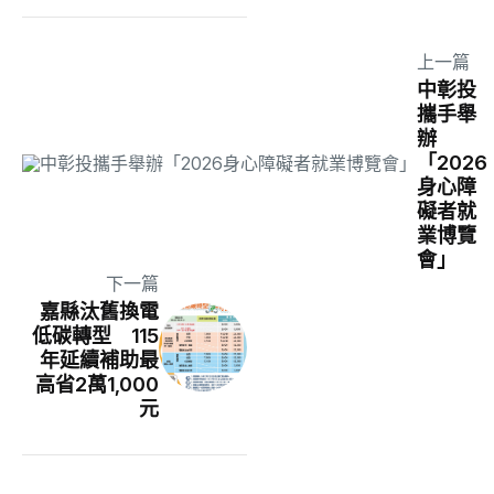
上一篇
中彰投
攜手舉
辦
「2026
身心障
礙者就
業博覽
會」
下一篇
嘉縣汰舊換電
低碳轉型 115
年延續補助最
高省2萬1,000
元