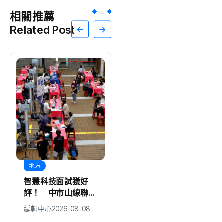
相關推薦
Related Post
地方
綜合
智慧科技面試獲好
智匯保經人力成長雙
評！ 中市山線聯合
冠王三連霸！保經業
徵才媒合率近6成
人力登錄首選品牌
編輯中心
2026-08-08
編輯中心
2026-08-08
邁向萬人保經新里程