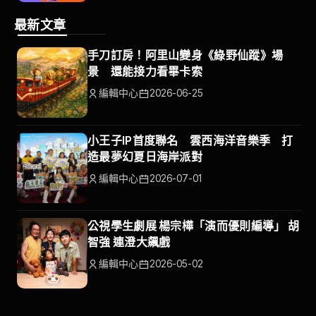
最新文章
手刀訂房！阿里山變身《綠野仙蹤》場
景 還能接力看畢卡索
編輯中心
2026-06-25
小王子IP首度聯名 雲西海洋音樂季 打
造最夢幻夏日海岸派對
編輯中心
2026-07-01
公視學生劇展 楊宗樺「演而優則編導」 胡
智強 連澄大飆戲
編輯中心
2026-05-02