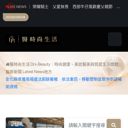
榮耀騎士 父愛無畏 西部牛仔風歡慶父親節 模
LIVE NEWS
範父親化身榮耀騎士
2026/08/08
醫時尚生活 Drs-Beauty｜時尚健康、美妝醫美與質感生活媒體
最新新聞 Latest News
地方
彰化縣查獲兩場違法廚餘養豬 依法重罰、移動管制並取消申請補
助資格