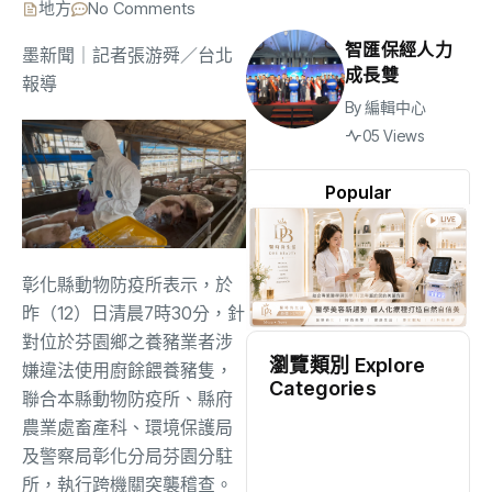
地方
No Comments
智匯保經人力
墨新聞
｜記者張游舜／台北
成長雙
報導
By
編輯中心
05 Views
Popular
彰化縣動物防疫所表示，於
昨（12）日清晨7時30分，針
對位於芬園鄉之養豬業者涉
瀏覽類別 Explore
嫌違法使用廚餘餵養豬隻，
Categories
聯合本縣動物防疫所、縣府
農業處畜產科、環境保護局
地方
(2527)
及警察局彰化分局芬園分駐
所，執行跨機關突襲稽查。