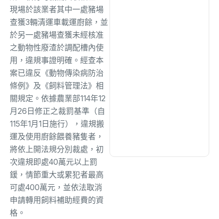
綜合
(1309)
現場於該業者其中一處豬場
查獲3輛清運車載運廚餘，並
於另一處豬場查獲未經核准
文教
(938)
之動物性廢渣於調配槽內使
用，違規事證明確。經查本
生活
(732)
案已違反《動物傳染病防治
條例》及《飼料管理法》相
關規定。依據農業部114年12
娛樂
(631)
月26日修正之裁罰基準（自
115年1月1日施行），違規搬
醫療
(600)
運及使用廚餘餵養豬隻者，
將依上開法規分別裁處，初
次違規即處40萬元以上罰
鍰，情節重大或累犯者最高
可處400萬元，並依法取消
申請轉用飼料補助經費的資
格。