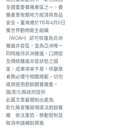
全國重要養豬產區之一，養
豬產業攸關地方經濟與食品
安全。臺灣甫於115年4月6日
獲世界動物衛生組織
（WOAH）認可恢復為非洲
豬瘟非疫區，並為亞洲唯一
同時維持非洲豬瘟、口蹄疫
及傳統豬瘟非疫狀態之國
家，成果得來不易，呼籲業
者務必遵守相關規範，切勿
違規使用廚餘餵養豬隻。
圖/彰化縣政府提供
此篇文章最開始出處為:
彰化縣查獲兩場違法廚餘養
豬 依法重罰、移動管制並
取消申請補助資格