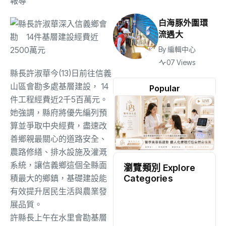
報導
白海豚外圍環
流遇大
By
編輯中心
07 Views
縣長許淑華今(13)日前往信義
山區會勘多處基層建設， 14
Popular
件工程經費近2千5百萬元。
她強調，縣府將優先編列預
算並爭取中央經費，盡速改
善鄉親最關心的道路安全、
農路修繕、排水設施及灌溉
系統，讓信義鄉這個全縣面
瀏覽類別 Explore
Categories
積最大的鄉鎮，基礎建設能
有效提升居民生活與農業發
地方
(2539)
展品質。
許縣長上午在水里會勘基層