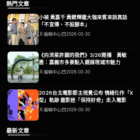
熱門文章
小禎 黃嘉千 黃鐙輝邀大咖來賓來說真話
「不宣傳、不設腳本」
編輯中心
2026-03-30
《向流星許願的我們》3/26開播 黃敏
惠：嘉義市多景點入鏡展現城市魅力
編輯中心
2026-03-30
2026台北電影節主視覺公布 情緒化作「X
型」軌跡 邀影迷「保持好奇」走入電影
編輯中心
2026-03-30
最新文章