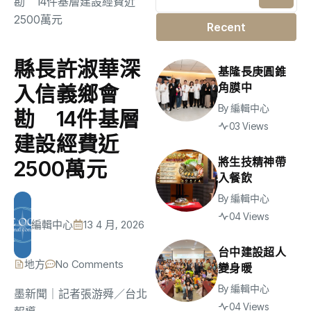
Recent
縣長許淑華深
基隆長庚圓錐
角膜中
入信義鄉會
By
編輯中心
勘 14件基層
03 Views
建設經費近
將生技精神帶
2500萬元
入餐飲
By
編輯中心
04 Views
編輯中心
13 4 月, 2026
台中建設超人
地方
No Comments
變身暖
By
編輯中心
墨新聞
｜記者張游舜／台北
04 Views