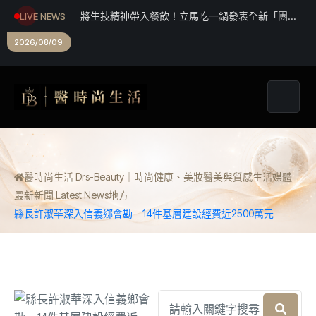
將生技精神帶入餐飲！立馬吃一鍋發表全新「團團
LIVE NEWS
甲魚鍋」 搶攻特色鍋物市場
2026/08/09
醫時尚生活 Drs-Beauty｜時尚健康、美妝醫美與質感生活媒體
最新新聞 Latest News
地方
縣長許淑華深入信義鄉會勘 14件基層建設經費近2500萬元