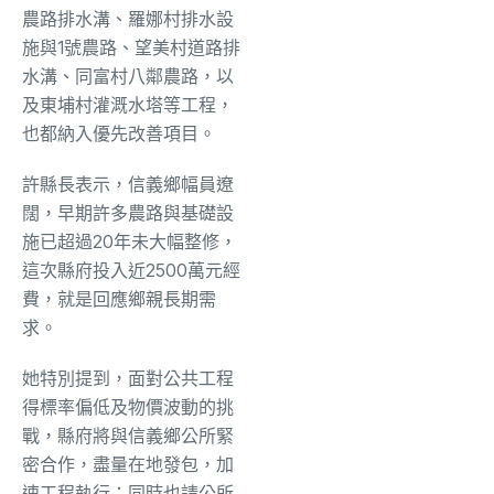
農路排水溝、羅娜村排水設
施與1號農路、望美村道路排
水溝、同富村八鄰農路，以
及東埔村灌溉水塔等工程，
也都納入優先改善項目。
許縣長表示，信義鄉幅員遼
闊，早期許多農路與基礎設
施已超過20年未大幅整修，
這次縣府投入近2500萬元經
費，就是回應鄉親長期需
求。
她特別提到，面對公共工程
得標率偏低及物價波動的挑
戰，縣府將與信義鄉公所緊
密合作，盡量在地發包，加
速工程執行；同時也請公所