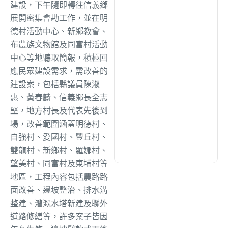
綜合
(1320)
建設，下午隨即轉往信義鄉
展開密集會勘工作，並在明
德村活動中心、新鄉教會、
文教
(942)
布農族文物館及同富村活動
中心等地聽取簡報，積極回
應民眾建設需求，需改善的
生活
(736)
建設案，包括縣議員陳淑
惠、黃春麟、信義鄉長全志
娛樂
(643)
堅，地方村長及代表先後到
場，改善範圍涵蓋明德村、
自強村、愛國村、豐丘村、
醫療
(603)
雙龍村、新鄉村、羅娜村、
望美村、同富村及東埔村等
地區，工程內容包括農路路
面改善、邊坡整治、排水溝
整建、灌溉水塔新建及聯外
道路修繕等，許多案子皆因