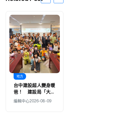
地方
地方
台中建設超人變身暖
白海豚外圍環流遇大
爸！ 建設局「大手
潮釀海水倒灌 30
牽小手」親子同樂歡
多商家受害 謝國樑
編輯中心
2026-08-09
編輯中心
2026-08-09
慶父親節
親赴慰問