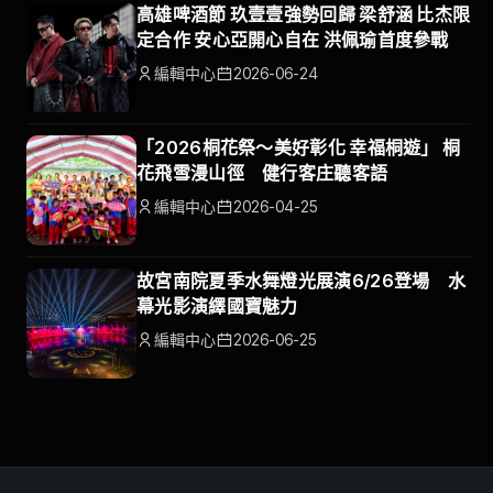
高雄啤酒節 玖壹壹強勢回歸 梁舒涵 比杰限
定合作 安心亞開心自在 洪佩瑜首度參戰
編輯中心
2026-06-24
「2026桐花祭～美好彰化 幸福桐遊」 桐
花飛雪漫山徑 健行客庄聽客語
編輯中心
2026-04-25
故宮南院夏季水舞燈光展演6/26登場 水
幕光影演繹國寶魅力
編輯中心
2026-06-25