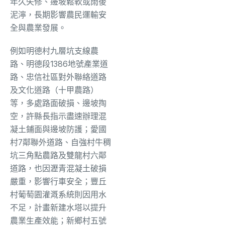
年久失修、邊坡鬆軟或雨後
泥濘，長期影響農民運輸安
全與農業發展。
例如明德村九層坑支線農
路、明德段1386地號產業道
路、忠信社區對外聯絡道路
及文化道路（十甲農路）
等，多處路面破損、邊坡掏
空，許縣長指示盡速辦理混
凝土鋪面與邊坡防護；愛國
村7鄰聯外道路、自強村牛稠
坑三角點農路及雙龍村六鄰
道路，也因瀝青混凝土破損
嚴重，影響行車安全；豐丘
村葡萄園灌溉系統則因用水
不足，計畫新建水塔以提升
農業生產效能；新鄉村五號