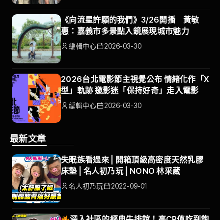
《向流星許願的我們》3/26開播 黃敏
惠：嘉義市多景點入鏡展現城市魅力
編輯中心
2026-03-30
2026台北電影節主視覺公布 情緒化作「X
型」軌跡 邀影迷「保持好奇」走入電影
編輯中心
2026-03-30
最新文章
失眠族看過來 | 開箱頂級高密度天然乳膠
床墊 | 名人初乃玩 | NONO 林采葳
名人初乃玩
2022-09-01
深入社區的經典牛排館！高CP值吃到飽