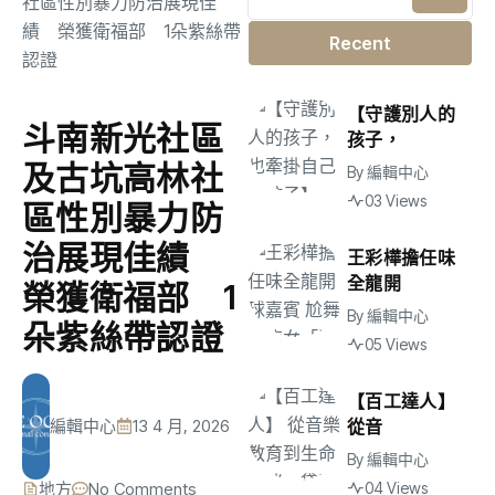
Recent
【守護別人的
斗南新光社區
孩子，
及古坑高林社
By
編輯中心
03 Views
區性別暴力防
治展現佳績
王彩樺擔任味
全龍開
榮獲衛福部 1
By
編輯中心
朵紫絲帶認證
05 Views
【百工達人】
編輯中心
13 4 月, 2026
從音
By
編輯中心
地方
No Comments
04 Views