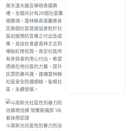
綜合
(1312)
萊天漾大飯店舉辦表揚典
禮，全國共計有26個社區獲
頒獎項，雲林縣長張麗善肯
文教
(931)
定兩個社區發展協會對於社
區初級預防宣導之付出及成
生活
(727)
果，並由社會處長林文志到
場貼紅榜祝賀，肯定社區所
有參與者的用心付出，希望
娛樂
(631)
透過在地社區的力量，提升
民眾防暴共識，建構雲林縣
醫療
(595)
社區安全防護網絡，紮根社
區，永續發展。
斗南新光社區性別暴力防治