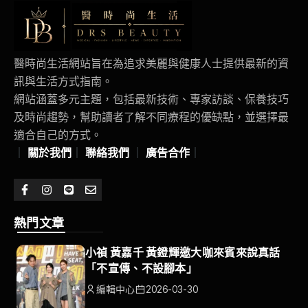
醫時尚生活網站旨在為追求美麗與健康人士提供最新的資
訊與生活方式指南。
網站涵蓋多元主題，包括最新技術、專家訪談、保養技巧
及時尚趨勢，幫助讀者了解不同療程的優缺點，並選擇最
適合自己的方式。
｜
關於我們
｜
聯絡我們
｜
廣告合作
｜
熱門文章
小禎 黃嘉千 黃鐙輝邀大咖來賓來說真話
「不宣傳、不設腳本」
編輯中心
2026-03-30