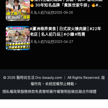
30年知名品牌「貴族世家牛排」
#名
人初乃玩#貴族mini#貴族世家 #梁赫群 #
名人初乃玩
2025-09-26
筠熹
#蘆洲巷弄美食 | 日式炭火燒肉屋 | #22年
老店 | 名人初乃玩 | #小鐘 #筠熹
名人初乃玩
2023-04-27
© 2026 醫時尚生活 Drs-beauty.com ｜ All Rights Reserved. 版
權所有，未經授權禁止轉載。
隱私權政策
服務條款
免責聲明
著作權聲明
投稿信箱
合作媒體