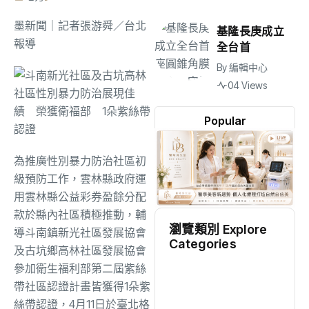
墨新聞
｜記者張游舜／台北
基隆長庚成立
報導
全台首
By
編輯中心
04 Views
Popular
為推廣性別暴力防治社區初
級預防工作，雲林縣政府運
用雲林縣公益彩券盈餘分配
款於縣內社區積極推動，輔
瀏覽類別 Explore
導斗南鎮新光社區發展協會
Categories
及古坑鄉高林社區發展協會
參加衛生福利部第二屆紫絲
地方
(2498)
帶社區認證計畫皆獲得1朵紫
絲帶認證，4月11日於臺北格