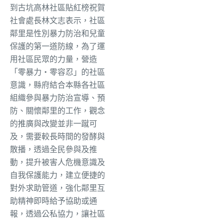
到古坑高林社區貼紅榜祝賀
社會處長林文志表示，社區
鄰里是性別暴力防治和兒童
保護的第一道防線，為了運
用社區民眾的力量，營造
「零暴力・零容忍」的社區
意識，縣府結合本縣各社區
組織參與暴力防治宣導、預
防、關懷鄰里的工作，觀念
的推廣與改變並非一蹴可
及，需要較長時間的發酵與
散播，透過全民參與及推
動，提升被害人危機意識及
自我保護能力，建立便捷的
對外求助管道，強化鄰里互
助精神即時給予協助或通
報，透過公私協力，讓社區