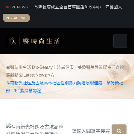
基隆長庚成立全台首座圓錐角膜中心 守護國人視
LIVE NEWS
力健康
2026/08/06
醫時尚生活 Drs-Beauty｜時尚健康、美妝醫美與質感生活媒體
最新新聞 Latest News
地方
斗南新光社區及古坑高林社區性別暴力防治展現佳績 榮獲衛福
部 1朵紫絲帶認證