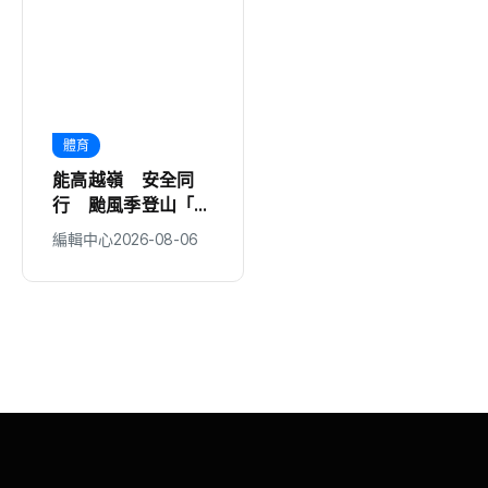
體育
文教
能高越嶺 安全同
南臺科大產設系學生
行 颱風季登山「撤
赴澳實習 用精湛手
退是最勇敢的決定」
藝修復精品跨越語言
編輯中心
2026-08-06
編輯中心
2026-08-06
隔閡