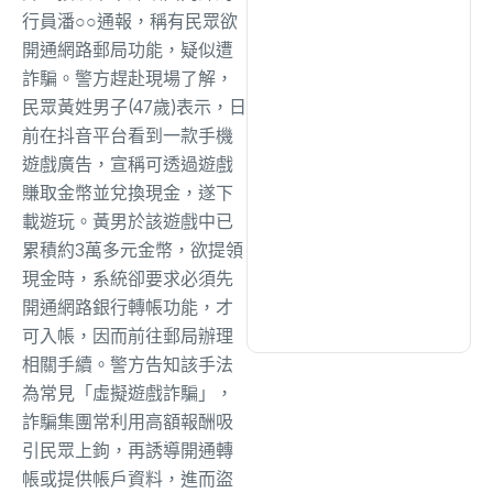
綜合
(1311)
行員潘○○通報，稱有民眾欲
開通網路郵局功能，疑似遭
詐騙。警方趕赴現場了解，
文教
(940)
民眾黃姓男子(47歲)表示，日
前在抖音平台看到一款手機
生活
(733)
遊戲廣告，宣稱可透過遊戲
賺取金幣並兌換現金，遂下
載遊玩。黃男於該遊戲中已
娛樂
(632)
累積約3萬多元金幣，欲提領
現金時，系統卻要求必須先
醫療
(602)
開通網路銀行轉帳功能，才
可入帳，因而前往郵局辦理
相關手續。警方告知該手法
為常見「虛擬遊戲詐騙」，
詐騙集團常利用高額報酬吸
引民眾上鉤，再誘導開通轉
帳或提供帳戶資料，進而盜