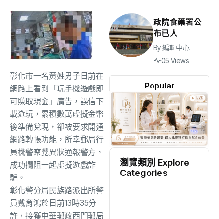
政院食藥署公
布已人
By
編輯中心
05 Views
彰化市一名黃姓男子日前在
Popular
網路上看到「玩手機遊戲即
可賺取現金」廣告，誤信下
載遊玩，累積數萬虛擬金幣
後準備兌現，卻被要求開通
網路轉帳功能，所幸郵局行
員機警察覺異狀通報警方，
瀏覽類別 Explore
成功攔阻一起虛擬遊戲詐
Categories
騙。
彰化警分局民族路派出所警
地方
(2528)
員戴育鴻於日前13時35分
許，接獲中華郵政西門郵局