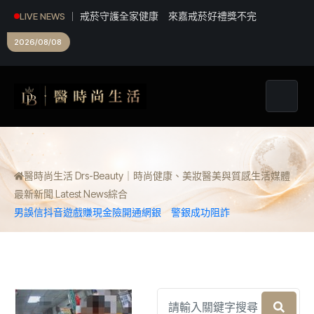
戒菸守護全家健康 來嘉戒菸好禮獎不完
LIVE NEWS
2026/08/08
醫時尚生活 Drs-Beauty｜時尚健康、美妝醫美與質感生活媒體
最新新聞 Latest News
綜合
男誤信抖音遊戲賺現金險開通網銀 警銀成功阻詐