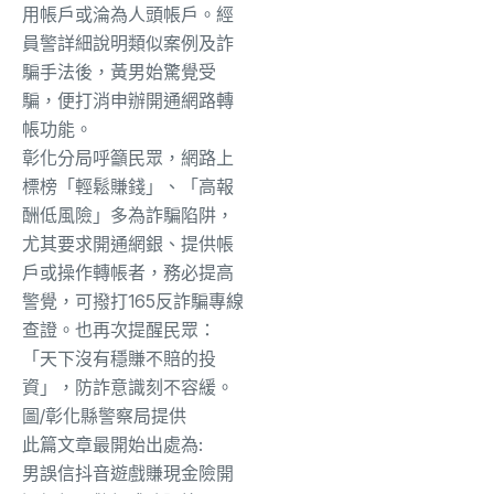
用帳戶或淪為人頭帳戶。經
員警詳細說明類似案例及詐
騙手法後，黃男始驚覺受
騙，便打消申辦開通網路轉
帳功能。
彰化分局呼籲民眾，網路上
標榜「輕鬆賺錢」、「高報
酬低風險」多為詐騙陷阱，
尤其要求開通網銀、提供帳
戶或操作轉帳者，務必提高
警覺，可撥打165反詐騙專線
查證。也再次提醒民眾：
「天下沒有穩賺不賠的投
資」，防詐意識刻不容緩。
圖/彰化縣警察局提供
此篇文章最開始出處為:
男誤信抖音遊戲賺現金險開