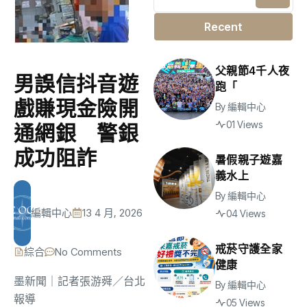
Recent
父親節4千人夜
男誤信抖音遊
跑「
戲賺現金險開
By
編輯中心
01 Views
通網銀 警銀
成功阻詐
暑假親子遊嘉
義水上
By
編輯中心
編輯中心
13 4 月, 2026
04 Views
戒菸守護全家
綜合
No Comments
健康
墨新聞
｜記者張游舜／台北
By
編輯中心
報導
05 Views