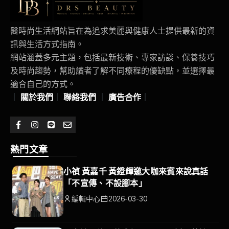
醫時尚生活網站旨在為追求美麗與健康人士提供最新的資
訊與生活方式指南。
網站涵蓋多元主題，包括最新技術、專家訪談、保養技巧
及時尚趨勢，幫助讀者了解不同療程的優缺點，並選擇最
適合自己的方式。
｜
關於我們
｜
聯絡我們
｜
廣告合作
｜
熱門文章
小禎 黃嘉千 黃鐙輝邀大咖來賓來說真話
「不宣傳、不設腳本」
編輯中心
2026-03-30