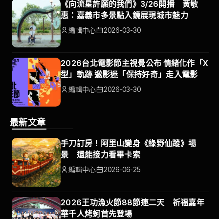
《向流星許願的我們》3/26開播 黃敏
惠：嘉義市多景點入鏡展現城市魅力
編輯中心
2026-03-30
2026台北電影節主視覺公布 情緒化作「X
型」軌跡 邀影迷「保持好奇」走入電影
編輯中心
2026-03-30
最新文章
手刀訂房！阿里山變身《綠野仙蹤》場
景 還能接力看畢卡索
編輯中心
2026-06-25
2026王功漁火節88節連二天 祈福嘉年
華千人烤蚵首先登場