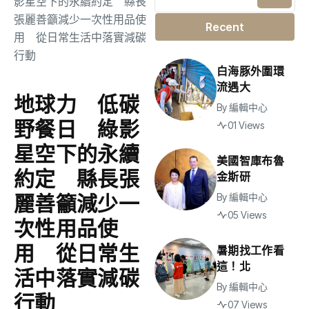
Recent
白海豚外圍環
流遇大
地球力 低碳
By
編輯中心
野餐日 綠影
01 Views
星空下的永續
美國智庫布魯
約定 縣長張
金斯研
麗善籲減少一
By
編輯中心
05 Views
次性用品使
用 從日常生
暑期找工作看
這！北
活中落實減碳
By
編輯中心
行動
07 Views