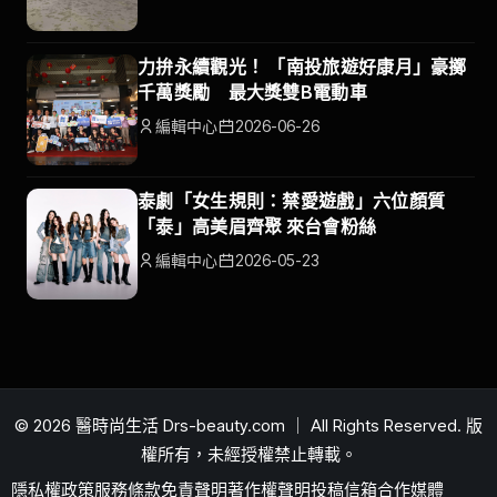
力拚永續觀光！ 「南投旅遊好康月」豪擲
千萬獎勵 最大獎雙B電動車
編輯中心
2026-06-26
泰劇「女生規則：禁愛遊戲」六位顏質
「泰」高美眉齊聚 來台會粉絲
編輯中心
2026-05-23
© 2026 醫時尚生活 Drs-beauty.com ｜ All Rights Reserved. 版
權所有，未經授權禁止轉載。
隱私權政策
服務條款
免責聲明
著作權聲明
投稿信箱
合作媒體