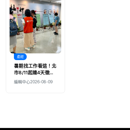
產經
生活
暑期找工作看這！北
白海豚殺到北市！災
市8/11起連4天徵
情破180件、5人受
才 逾580職缺最高
傷 蔣萬安：勿鬆懈
編輯中心
2026-08-09
編輯中心
2026-08-09
6萬元