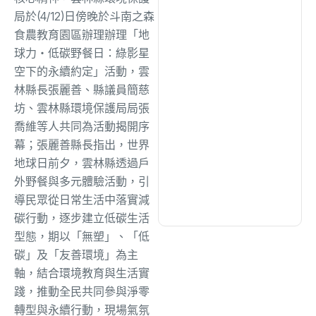
綜合
(1320)
局於(4/12)日傍晚於斗南之森
食農教育園區辦理辦理「地
文教
(942)
球力・低碳野餐日：綠影星
空下的永續約定」活動，雲
林縣長張麗善、縣議員簡慈
生活
(735)
坊、雲林縣環境保護局局張
喬維等人共同為活動揭開序
幕；張麗善縣長指出，世界
娛樂
(643)
地球日前夕，雲林縣透過戶
外野餐與多元體驗活動，引
醫療
(602)
導民眾從日常生活中落實減
碳行動，逐步建立低碳生活
型態，期以「無塑」、「低
碳」及「友善環境」為主
軸，結合環境教育與生活實
踐，推動全民共同參與淨零
轉型與永續行動，現場氣氛