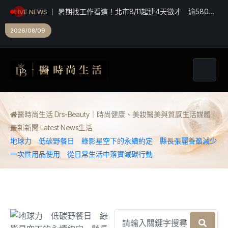
暑期找工作看這！北市8/11起連4天徵才 逾580職
LIVE NEWS
缺最高6萬元
2026/08/09
醫時尚生活 Drs-Beauty｜時尚健康、美妝醫美與質感生活媒體
最新新聞 Latest News
生活
地球力 低碳野餐日 綠影星空下的永續約定 縣長張麗善籲減少
一次性用品使用 從日常生活中落實減碳行動