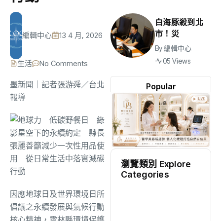
白海豚殺到北
市！災
編輯中心
13 4 月, 2026
By
編輯中心
05 Views
生活
No Comments
墨新聞
｜記者張游舜／台北
Popular
報導
瀏覽類別 Explore
Categories
地方
(2538)
因應地球日及世界環境日所
倡議之永續發展與氣候行動
核心精神，雲林縣環境保護