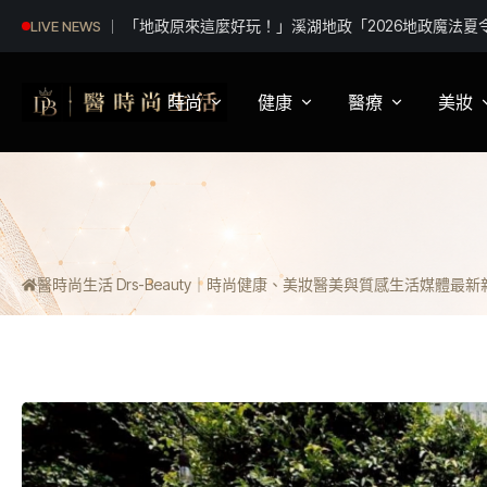
百年歷史建築「西螺街長宿舍」轉身「西螺客町文化館」
LIVE NEWS
用 首展解密日治至今政治變遷史
時尚
健康
醫療
美妝
影視娛樂
身體健康
疾病新知
保
明星妝法
運動保健
醫療科普
彩
醫時尚生活 Drs-Beauty｜時尚健康、美妝醫美與質感生活媒體
最新新聞
潮流趨勢
營養
醫師訪談
專
穿搭
心理
開
精品話題
睡眠
流行文化