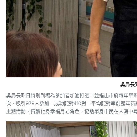
吳局長
吳局長昨日特別到場為參加者加油打氣，並指出市府每年舉辦
次，吸引979人參加，成功配對410對，平均配對率創歷年
主題活動，持續化身幸福月老角色，協助單身市民在人海中