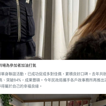
到場為參加者加油打氣
單身聯誼活動，已成功促成多對佳偶，累積良好口碑。去年共辦
新高、突破84%，成果豐碩。今年民政局攜手各戶政事務所再推出
尋得屬於自己的幸福良緣。