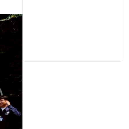
生活
(730)
娛樂
(631)
醫療
(599)