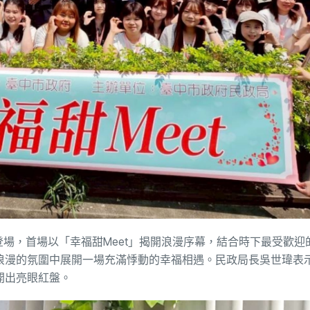
登場，首場以「幸福甜Meet」揭開浪漫序幕，結合時下最受歡迎的
浪漫的氛圍中展開一場充滿悸動的幸福相遇。民政局長吳世瑋表
開出亮眼紅盤。