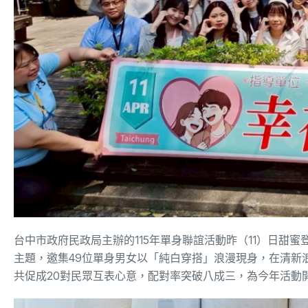
台中市政府民政局主辦的115年單身聯誼活動昨（11）日甜蜜
主題，邀集49位單身男女以「純白穿搭」浪漫現身，在清新
共促成20對民眾互表心意，配對率突破八成三，為今年活動