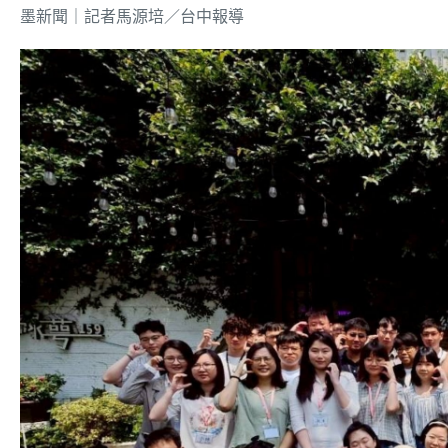
墨新聞
｜記者馬源培／台中報導