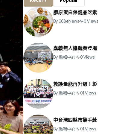
Recent
Popular
膠原蛋白保健品吃素
By
668eNews
0 Views
嘉義無人機競賽登場
By
編輯中心
0 Views
救護量能再升級！彰
By
編輯中心
01 Views
中台灣四縣市攜手赴
By
編輯中心
01 Views