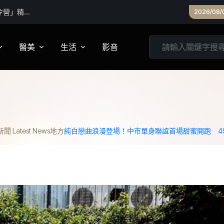
8/8啟
2026/08/
醫美
生活
影音
養
皮膚管理
心靈
妝
診所專欄
居家
 Latest News
地方
純白戀曲浪漫登場！中市單身聯誼首場甜蜜開跑 4
家建議
醫美實測
旅遊
箱
美食
城市生活
親子文教