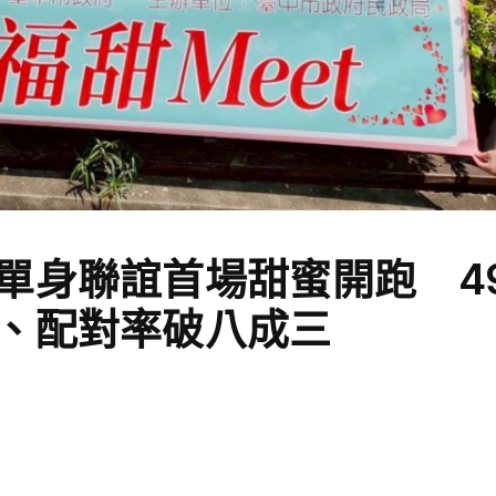
單身聯誼首場甜蜜開跑 4
、配對率破八成三