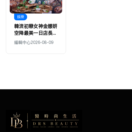
娛樂
娛樂
韓流初戀女神金娜妍
阿妹妹為《東！帶我
空降最美一日店長！
走》合體拍宣傳照笑
《Kingshot》國王
翻！自虧：「我們有
編輯中心
2026-08-09
編輯中心
2026-08-09
燒烤節攜手焦糖楓串
生鏽嗎？」 30年後
燒、柒息地居酒屋端
竟變肚子先碰肚子
出國王級美味狂潮