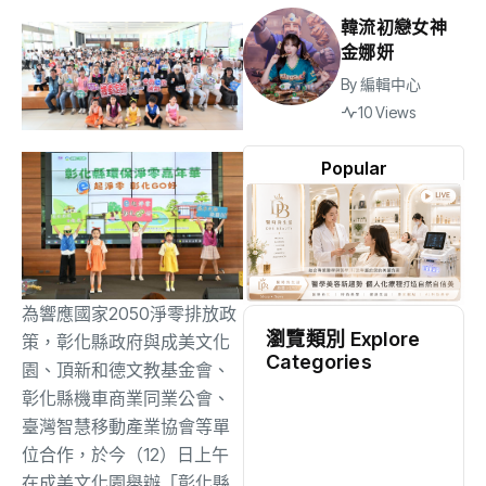
韓流初戀女神
金娜妍
By
編輯中心
10 Views
Popular
為響應國家2050淨零排放政
瀏覽類別 Explore
策，彰化縣政府與成美文化
Categories
園、頂新和德文教基金會、
彰化縣機車商業同業公會、
地方
(2528)
臺灣智慧移動產業協會等單
位合作，於今（12）日上午
綜合
(1311)
在成美文化園舉辦「彰化縣