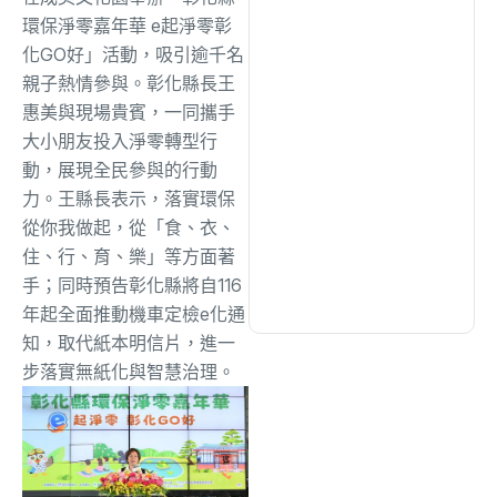
環保淨零嘉年華 e起淨零彰
化GO好」活動，吸引逾千名
文教
(940)
親子熱情參與。彰化縣長王
惠美與現場貴賓，一同攜手
生活
(733)
大小朋友投入淨零轉型行
動，展現全民參與的行動
力。王縣長表示，落實環保
娛樂
(643)
從你我做起，從「食、衣、
住、行、育、樂」等方面著
醫療
(602)
手；同時預告彰化縣將自116
年起全面推動機車定檢e化通
知，取代紙本明信片，進一
步落實無紙化與智慧治理。