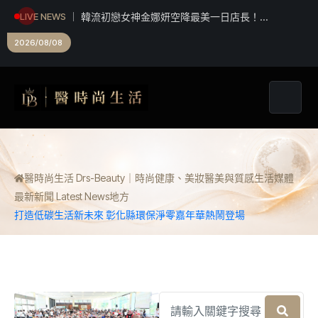
韓流初戀女神金娜妍空降最美一日店長！
LIVE NEWS
《Kingshot》國王燒烤節攜手焦糖楓串燒、柒息地
2026/08/08
居酒屋端出國王級美味狂潮
醫時尚生活 Drs-Beauty｜時尚健康、美妝醫美與質感生活媒體
最新新聞 Latest News
地方
打造低碳生活新未來 彰化縣環保淨零嘉年華熱鬧登場