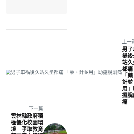
上一
男子
禍後
站久
都痛
「藥
針並
用」
擺脫
痛
下一篇
雲林縣政府積
極優化校園環
境 爭取教育