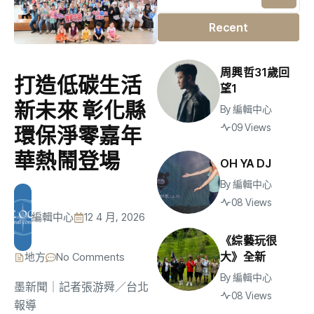
Recent
周興哲31歲回
打造低碳生活
望1
新未來 彰化縣
By
編輯中心
09 Views
環保淨零嘉年
華熱鬧登場
OH YA DJ
By
編輯中心
08 Views
編輯中心
12 4 月, 2026
《綜藝玩很
大》全新
地方
No Comments
By
編輯中心
墨新聞
｜記者張游舜／台北
08 Views
報導