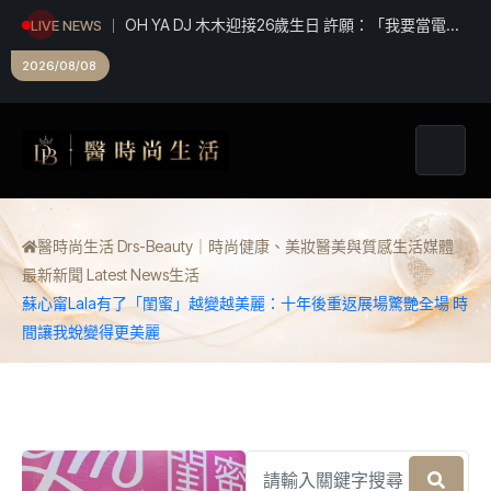
LIVE NEWS
女主角！」
《綜藝玩很大》全新企劃高潮迭起 張立東、大芭 冤
家組合 再創收視火花
2026/08/08
醫時尚生活 Drs-Beauty｜時尚健康、美妝醫美與質感生活媒體
最新新聞 Latest News
生活
蘇心甯Lala有了「閨蜜」越變越美麗：十年後重返展場驚艷全場 時
間讓我蛻變得更美麗