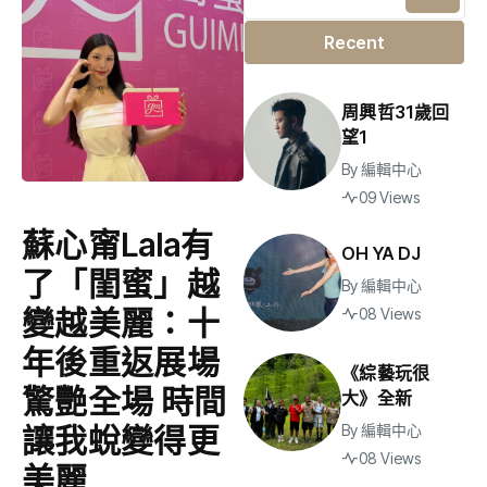
Recent
周興哲31歲回
望1
By
編輯中心
09 Views
蘇心甯Lala有
OH YA DJ
了「閨蜜」越
By
編輯中心
變越美麗：十
08 Views
年後重返展場
《綜藝玩很
驚艷全場 時間
大》全新
讓我蛻變得更
By
編輯中心
08 Views
美麗