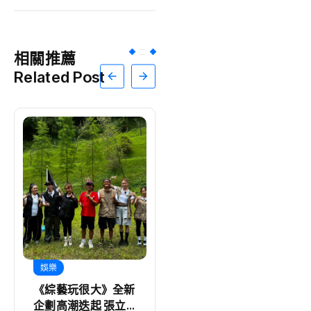
相關推薦
Related Post
娛樂
娛樂
《綜藝玩很大》全新
韓流初戀女神金娜妍
企劃高潮迭起 張立
空降最美一日店長！