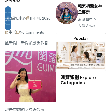
韓流初戀女神
金娜妍
編輯中心
11 4 月, 2026
By
編輯中心
10 Views
生活
No Comments
Popular
墨新聞
｜新聞策劃編輯部
瀏覽類別 Explore
Categories
地方
(2528)
綜合
(1311)
記者李婉如／綜合報導