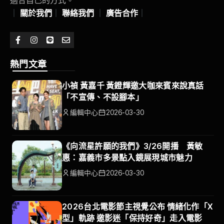
｜
關於我們
｜
聯絡我們
｜
廣告合作
｜
熱門文章
小禎 黃嘉千 黃鐙輝邀大咖來賓來說真話
「不宣傳、不設腳本」
編輯中心
2026-03-30
《向流星許願的我們》3/26開播 黃敏
惠：嘉義市多景點入鏡展現城市魅力
編輯中心
2026-03-30
2026台北電影節主視覺公布 情緒化作「X
型」軌跡 邀影迷「保持好奇」走入電影