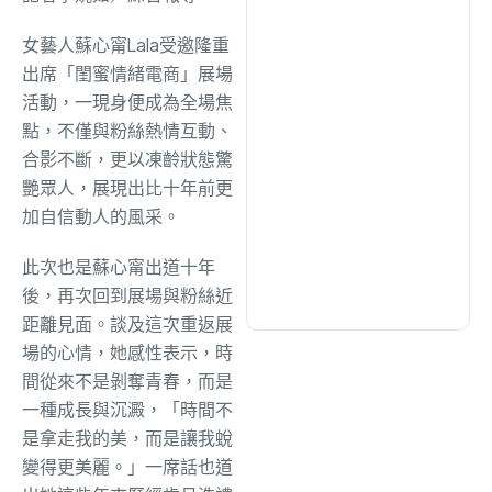
女藝人蘇心甯Lala受邀隆重
文教
(940)
出席「閨蜜情緒電商」展場
活動，一現身便成為全場焦
點，不僅與粉絲熱情互動、
生活
(733)
合影不斷，更以凍齡狀態驚
艷眾人，展現出比十年前更
娛樂
(643)
加自信動人的風采。
此次也是蘇心甯出道十年
醫療
(602)
後，再次回到展場與粉絲近
距離見面。談及這次重返展
場的心情，她感性表示，時
間從來不是剝奪青春，而是
一種成長與沉澱，「時間不
是拿走我的美，而是讓我蛻
變得更美麗。」一席話也道