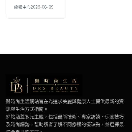
東、大芭 冤家組合
《Kingshot》國王
編輯中心
2026-08-09
編輯中心
2026-08-09
再創收視火花
燒烤節攜手焦糖楓串
燒、柒息地居酒屋端
出國王級美味狂潮
醫時尚生活網站旨在為追求美麗與健康人士提供最新的資
訊與生活方式指南。
網站涵蓋多元主題，包括最新技術、專家訪談、保養技巧
及時尚趨勢，幫助讀者了解不同療程的優缺點，並選擇最
適合自己的方式。