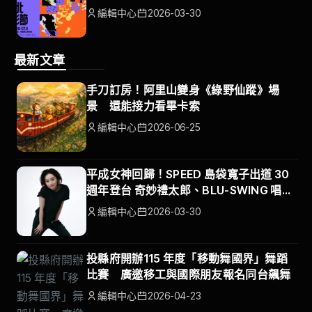
編輯中心
2026-03-30
最新文章
手刀訂房！阿里山變身《綠野仙蹤》場
景 還能接力看畢卡索
編輯中心
2026-06-25
平成女神回歸！SPEED 島袋寬子出道 30
週年登台 奇妙禮太郎、BLU-SWING 唱響
台北大人味之夜
編輯中心
2026-03-30
投縣府開辦115 年度「移動舞國界」舞蹈
比賽 廣邀移工與國際朋友報名同台飆舞
編輯中心
2026-04-23