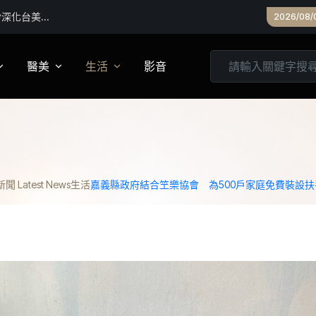
最高6萬元
2026/08/
醫美
生活
影音
養
皮膚管理
心靈
妝
診所專欄
居家
 Latest News
生活
嘉義縣政府結合笁樂協會 為500戶家庭免費裝設扶
家建議
醫美實測
旅遊
箱
美食
城市生活
親子文教