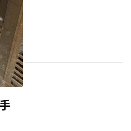
生活
(735)
娛樂
(643)
醫療
(602)
手