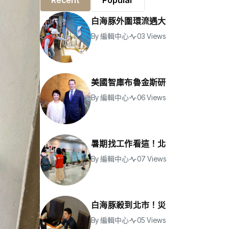
Recent
Popular
白海豚外圍環流遇大
By
編輯中心
03 Views
美國智庫布魯金斯研
By
編輯中心
06 Views
暑期找工作看這！北
By
編輯中心
07 Views
白海豚殺到北市！災
By
編輯中心
05 Views