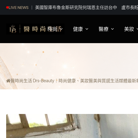
暑期找工作看這！北市8/11起連4天徵才 逾580職缺
LIVE NEWS
時尚
健康
醫療
美妝
影視娛樂
身體健康
疾病新知
保
明星妝法
運動保健
醫療科普
彩
醫時尚生活 Drs-Beauty｜時尚健康、美妝醫美與質感生活媒體
最新新聞
潮流趨勢
營養
醫師訪談
專
穿搭
心理
開
精品話題
睡眠
流行文化