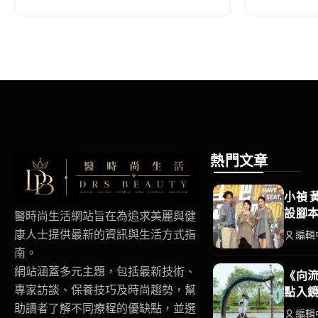
熱門文章
小禎 
設腳
醫時尚生活網站旨在為追求美麗與健
康人士提供最新的資訊與生活方式指
編輯
南。
網站涵蓋多元主題，包括最新技術、
《向流
專家訪談、保養技巧及時尚趨勢，幫
點入
助讀者了解不同療程的優缺點，並選
編輯