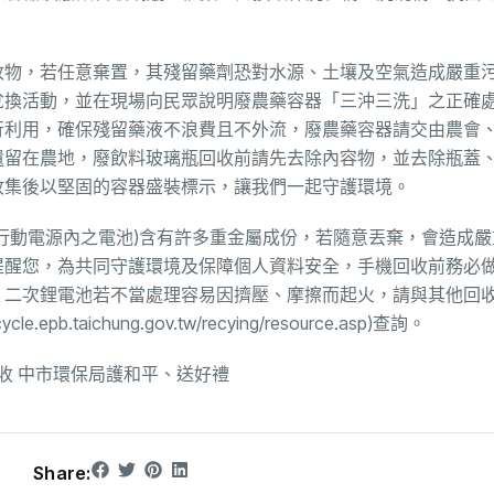
收物，若任意棄置，其殘留藥劑恐對水源、土壤及空氣造成嚴重
兌換活動，並在現場向民眾說明廢農藥容器「三沖三洗」之正確
行利用，確保殘留藥液不浪費且不外流，廢農藥容器請交由農會
遺留在農地，廢飲料玻璃瓶回收前請先去除內容物，並去除瓶蓋
收集後以堅固的容器盛裝標示，讓我們一起守護環境。
行動電源內之電池)含有許多重金屬成份，若隨意丟棄，會造成嚴
提醒您，為共同守護環境及保障個人資料安全，手機回收前務必
，二次鋰電池若不當處理容易因擠壓、摩擦而起火，請與其他回
taichung.gov.tw/recying/resource.asp)查詢。
收 中市環保局護和平、送好禮
Share: