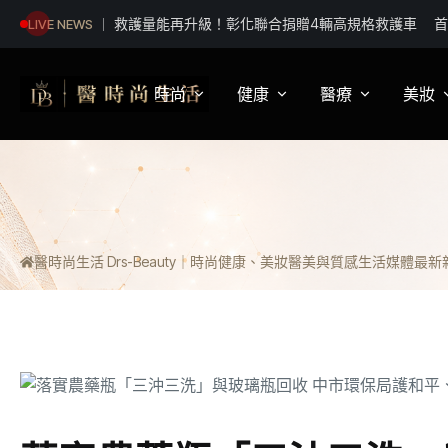
救護量能再升級！彰化聯合捐贈4輛高規格救護車 
LIVE NEWS
動擔架床
時尚
健康
醫療
美妝
影視娛樂
身體健康
疾病新知
保
明星妝法
運動保健
醫療科普
彩
醫時尚生活 Drs-Beauty｜時尚健康、美妝醫美與質感生活媒體
最新新聞
潮流趨勢
營養
醫師訪談
專
穿搭
心理
開
精品話題
睡眠
流行文化