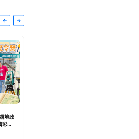
文教
湖地政
百年歷史建築「西螺街長宿舍」轉
精彩落
身「西螺客町文化館」8/8啟用
首展解密日治至今政治變遷史
編輯中心
2026-08-07