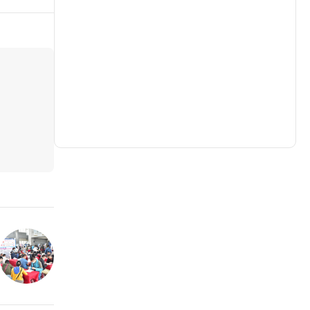
生活
(730)
娛樂
(631)
醫療
(599)