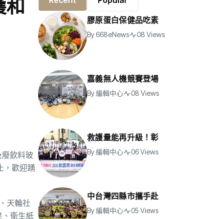
護和
Recent
Popular
膠原蛋白保健品吃素
By
668eNews
08 Views
嘉義無人機競賽登場
By
編輯中心
08 Views
救護量能再升級！彰
By
編輯中心
06 Views
及廢飲料玻
止，歡迎踴
中台灣四縣市攜手赴
所、天輪社
By
編輯中心
05 Views
皂、衛生紙