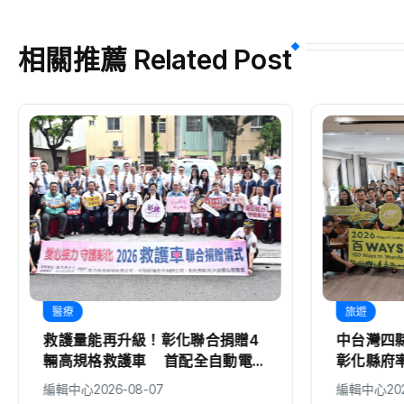
相關推薦 Related Post
醫療
旅遊
救護量能再升級！彰化聯合捐贈4
中台灣四
輛高規格救護車 首配全自動電動
彰化縣府
擔架床
編輯中心
2026-08-07
編輯中心
20