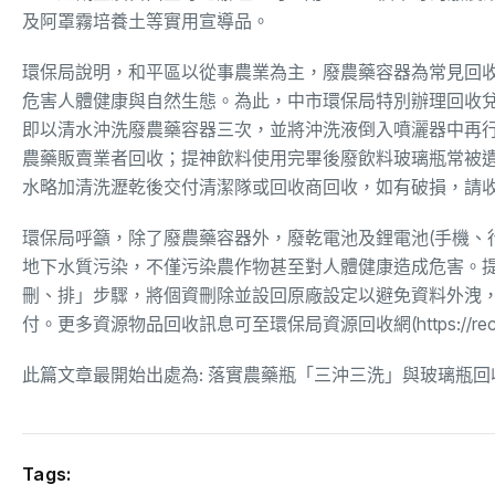
及阿罩霧培養土等實用宣導品。
環保局說明，和平區以從事農業為主，廢農藥容器為常見回
危害人體健康與自然生態。為此，中市環保局特別辦理回收
即以清水沖洗廢農藥容器三次，並將沖洗液倒入噴灑器中再
農藥販賣業者回收；提神飲料使用完畢後廢飲料玻璃瓶常被
水略加清洗瀝乾後交付清潔隊或回收商回收，如有破損，請
環保局呼籲，除了廢農藥容器外，廢乾電池及鋰電池(手機、
地下水質污染，不僅污染農作物甚至對人體健康造成危害。
刪、排」步驟，將個資刪除並設回原廠設定以避免資料外洩
付。更多資源物品回收訊息可至環保局資源回收網(https://recycle.epb.
此篇文章最開始出處為:
落實農藥瓶「三沖三洗」與玻璃瓶回
Tags: