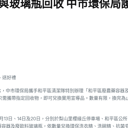
與玻璃瓶回收 中市環保局
念，中市環保局攜手和平區清潔隊特別辦理「和平區廢農藥容器
次，只需攜帶指定回收物，即可兌換實用宣導品。數量有限，換完為
13日、14日及20日，分別於梨山里櫻緣丘停車場、和平區公
農藥容器及廢飲料玻璃瓶，依數量兌換環保洗衣精、洗碗精、抗菌