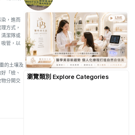
污染，進而
處理方式，
、清潔隊或
、吸管，以
重的土壤及
做好「檢、
瀏覽類別 Explore Categories
收物分開交
地方
(2518)
綜合
(1305)
文教
(937)