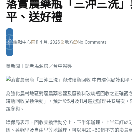
落實農藥瓶「三沖三洗」
平、送好禮
編輯中心
11 4 月, 2026
地方
No Comments
墨新聞
｜記者馬源培／台中報導
為強化農村地區對廢農藥容器及廢飲料玻璃瓶回收之正確觀
璃瓶回收兌換活動」，預計於5月及11月巡迴辦理共12場
躍參與。
環保局表示，回收兌換活動分上、下半年辦理，上半年訂於5月
區、達觀里及自由里等地辦理，可以用20~80個不等的廢