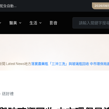
首配全自動電
2026/08/
醫美
生活
影音
養
皮膚管理
心靈
妝
診所專欄
居家
 Latest News
地方
落實農藥瓶「三沖三洗」與玻璃瓶回收 中市環保局
家建議
醫美實測
旅遊
箱
美食
城市生活
親子文教