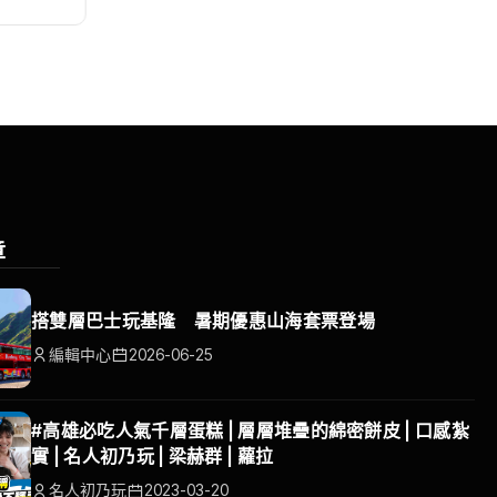
章
搭雙層巴士玩基隆 暑期優惠山海套票登場
編輯中心
2026-06-25
#高雄必吃人氣千層蛋糕 | 層層堆疊的綿密餅皮 | 口感紮
實 | 名人初乃玩 | 梁赫群 | 蘿拉
名人初乃玩
2023-03-20