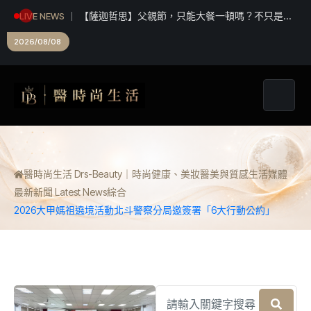
【薩迦哲思】父親節，只能大餐一頓嗎？不只是
LIVE NEWS
「付清節」更要培福積德
2026/08/08
醫時尚生活 Drs-Beauty｜時尚健康、美妝醫美與質感生活媒體
最新新聞 Latest News
綜合
2026大甲媽祖遶境活動北斗警察分局邀簽署「6大行動公約」