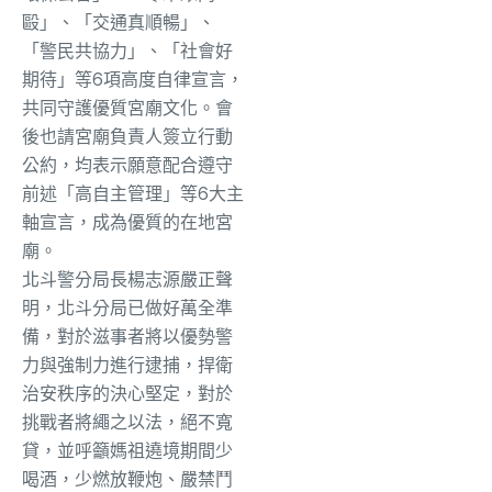
毆」、「交通真順暢」、
「警民共協力」、「社會好
期待」等6項高度自律宣言，
共同守護優質宮廟文化。會
後也請宮廟負責人簽立行動
公約，均表示願意配合遵守
前述「高自主管理」等6大主
軸宣言，成為優質的在地宮
廟。
北斗警分局長楊志源嚴正聲
明，北斗分局已做好萬全準
備，對於滋事者將以優勢警
力與強制力進行逮捕，捍衛
治安秩序的決心堅定，對於
挑戰者將繩之以法，絕不寬
貸，並呼籲媽祖遶境期間少
喝酒，少燃放鞭炮、嚴禁鬥