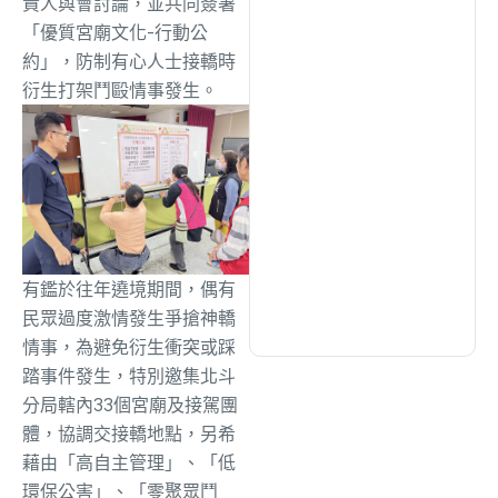
責人與會討論，並共同簽署
綜合
(1305)
「優質宮廟文化-行動公
約」，防制有心人士接轎時
文教
(937)
衍生打架鬥毆情事發生。
生活
(731)
娛樂
(631)
有鑑於往年遶境期間，偶有
醫療
(599)
民眾過度激情發生爭搶神轎
情事，為避免衍生衝突或踩
踏事件發生，特別邀集北斗
分局轄內33個宮廟及接駕團
體，協調交接轎地點，另希
藉由「高自主管理」、「低
環保公害」、「零聚眾鬥