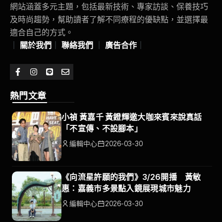
網站涵蓋多元主題，包括最新技術、專家訪談、保養技巧
及時尚趨勢，幫助讀者了解不同療程的優缺點，並選擇最
適合自己的方式。
｜
關於我們
｜
聯絡我們
｜
廣告合作
｜
熱門文章
小禎 黃嘉千 黃鐙輝邀大咖來賓來說真話
「不宣傳、不設腳本」
編輯中心
2026-03-30
《向流星許願的我們》3/26開播 黃敏
惠：嘉義市多景點入鏡展現城市魅力
編輯中心
2026-03-30