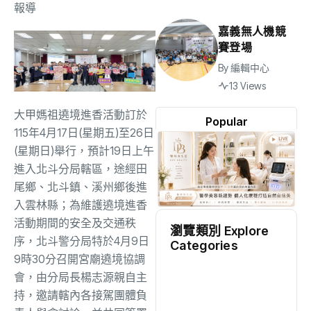
報導
嘉義無人機競
賽登場
By
編輯中心
13 Views
大甲媽祖遶境進香活動訂於
Popular
115年4月17日(星期五)至26日
(星期日)舉行，預計19日上午
進入北斗分局轄區，途經田
尾鄉、北斗鎮、溪州鄉後進
入雲林縣；為維護遶境進香
活動期間的安全及交通秩
瀏覽類別 Explore
序，北斗警分局特於4月9日
Categories
9時30分召開宮廟遶境協調
地方
(2519)
會，由分局長楊志源親自主
持，邀請轄內各接駕團體負