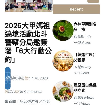
Recent
2026大甲媽祖
六神草藥別名
多 療
遶境活動北斗
By
編輯中心
警察分局邀簽
02 Views
署「6大行動公
【薩迦哲思】
約」
父親節
By
編輯中心
11 Views
編輯中心
11 4 月, 2026
膠原蛋白保健
品吃素
綜合
No Comments
By
668eNews
墨新聞
｜記者張游舜／台北
10 Views