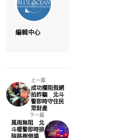
編輯中心
上一篇
成功攔阻假網
拍詐騙 北斗
警即時守住民
眾財產
下一篇
風雨無阻 北
斗暖警即時排
除路樹倒塌