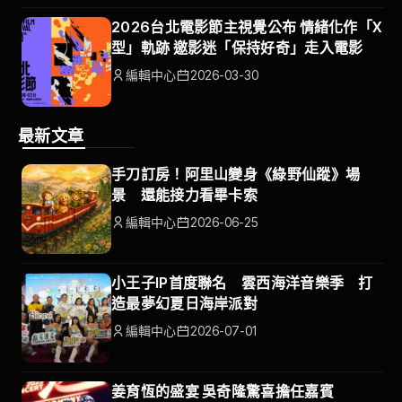
2026台北電影節主視覺公布 情緒化作「X
型」軌跡 邀影迷「保持好奇」走入電影
編輯中心
2026-03-30
最新文章
手刀訂房！阿里山變身《綠野仙蹤》場
景 還能接力看畢卡索
編輯中心
2026-06-25
小王子IP首度聯名 雲西海洋音樂季 打
造最夢幻夏日海岸派對
編輯中心
2026-07-01
姜育恆的盛宴 吳奇隆驚喜擔任嘉賓