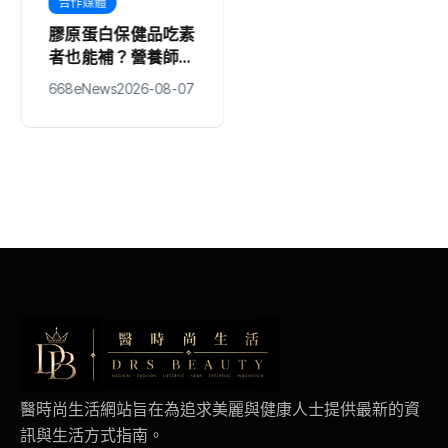
合作媒體
文教
膠原蛋白保健品吃素
嘉義無人機競賽登
者也能補？營養師點
場 73隊挑戰穿越
名這2種植物來源效
賽與無人機足球
668eNews
2026-08-07
編輯中心
2026-08-07
果不輸動物膠原
醫時尚生活網站旨在為追求美麗與健康人士提供最新的資
訊與生活方式指南。