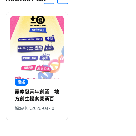
產經
地方
嘉義挺青年創業 地
深化校園食農教育
方創生提案賽祭百萬
中市攜手農試所推動
獎金
惜食永續 瑞井國小
編輯中心
2026-08-10
編輯中心
2026-08-10
分享國家永續發展獎
經驗