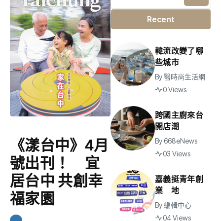
Recent
韓流改變了哪
些城市
By
醫時尚生活網
0 Views
跨國主廚來台
開店潮
《漾台中》4月
By
668eNews
03 Views
號出刊！ 宜
居台中 共創幸
嘉義挺青年創
業 地
福家園
By
編輯中心
04 Views