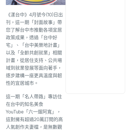
綜合
(1322)
《漾台中》4月號今(10)日出
文教
(946)
刊，這一期「封面故事」帶
您了解台中市推動各項宜居
政策成果，透過「台中好
生活
(739)
宅」、「台中美樂地計畫」
以及「全齡共創就業」相關
計畫，從居住支持、公共場
娛樂
(644)
域到就業發展等面向著手，
逐步建構一座更具溫度與韌
醫療
(606)
性的宜居城市。
這一期「名人帶路」專訪住
在台中的知名美食
YouTube「六一遛阿寬」，
這對擁有超過20萬訂閱的高
人氣創作夫妻檔，是無數觀