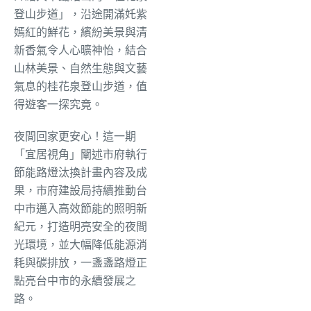
登山步道」，沿途開滿奼紫
嫣紅的鮮花，繽紛美景與清
新香氣令人心曠神怡，結合
山林美景、自然生態與文藝
氣息的桂花泉登山步道，值
得遊客一探究竟。
夜間回家更安心！這一期
「宜居視角」闡述市府執行
節能路燈汰換計畫內容及成
果，市府建設局持續推動台
中市邁入高效節能的照明新
紀元，打造明亮安全的夜間
光環境，並大幅降低能源消
耗與碳排放，一盞盞路燈正
點亮台中市的永續發展之
路。