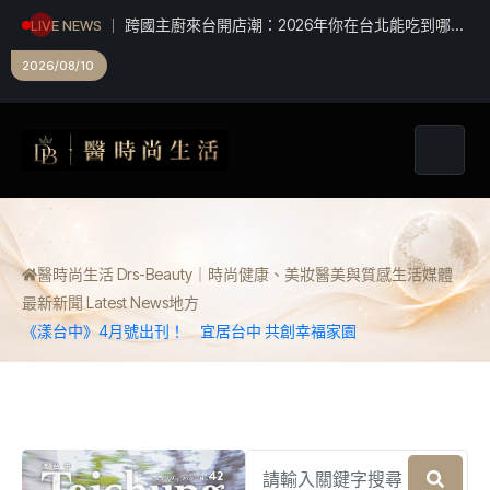
跨國主廚來台開店潮：2026年你在台北能吃到哪些
LIVE NEWS
從未見過的異國料理
嘉義挺青年創業 地方創生提案賽祭百萬獎金
2026/08/10
醫時尚生活 Drs-Beauty｜時尚健康、美妝醫美與質感生活媒體
最新新聞 Latest News
地方
《漾台中》4月號出刊！ 宜居台中 共創幸福家園