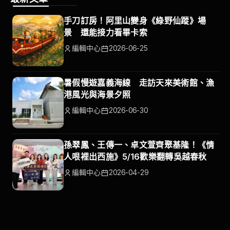
手刀訂房！阿里山變身《綠野仙蹤》場
景 還能接力看畢卡索
編輯中心
2026-06-25
暑假慢遊嘉義海線 走訪天來美術館、漁
港風光與海景夕照
編輯中心
2026-06-30
孫翠鳳、王傳一、卓文萱齊聚基隆！《情
人哏裡出西施》5/16歡樂翻轉吳越春秋
編輯中心
2026-04-29