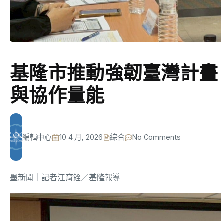
基隆市推動強韌臺灣計畫
與協作量能
編輯中心
10 4 月, 2026
綜合
No Comments
墨新聞
｜記者江育銓／基隆報導