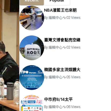
Recent
Popular
NBA灌籃王也來朝
By
編輯中心
02 Views
臺灣文博會點亮空總
By
編輯中心
02 Views
韓國多家主流媒體大
By
編輯中心
05 Views
中市府8/14太平
By
編輯中心
06 Views