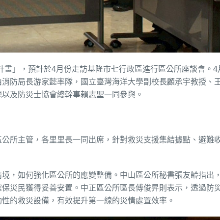
計畫」，預計於4月份走訪基隆市七行政區進行區公所座談會。4
由消防局長游家懿率隊，國立臺灣海洋大學副校長顧承宇教授、
源以及防災士協會總幹事賴志聖一同參與。
區公所主管，各里里長一同出席，針對救災支援集結據點、避難
情境，如何強化區公所的應變整備。中山區公所秘書張友齡指出
確保災民獲得妥善安置。中正區公所區長傅俊昇則表示，透過防
動性的救災設備，有效提升第一線的災情處置效率。