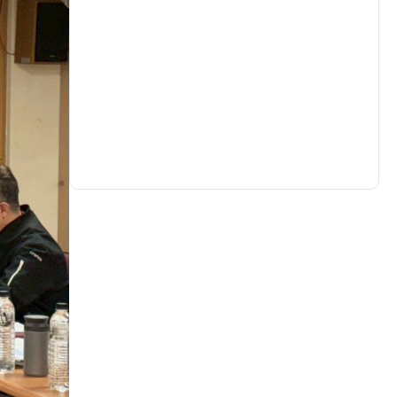
生活
(721)
娛樂
(623)
醫療
(593)