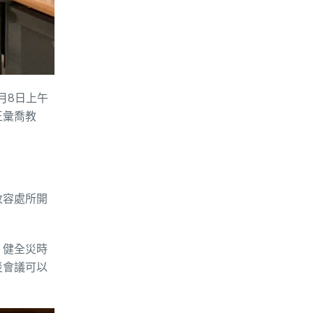
月8日上午
王彙喬教
收容處所開
，健全災時
災會議可以