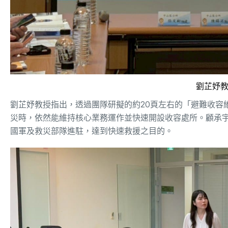
劉芷妤
劉芷妤教授指出，透過團隊研擬的約20頁左右的「避難收容維
災時，依然能維持核心業務運作並快速開設收容處所。顧承
國軍及救災部隊進駐，達到快速救援之目的。