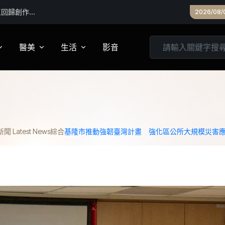
話題
2026/08/
醫美
生活
影音
養
皮膚管理
心靈
妝
診所專欄
居家
 Latest News
綜合
基隆市推動強韌臺灣計畫 強化區公所大規模災害
家建議
醫美實測
旅遊
箱
美食
城市生活
親子文教