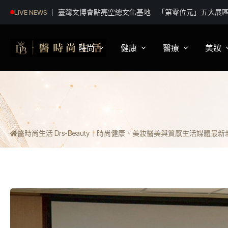
韓國多家主流媒體大力報導！ 台中魅力躍上國際掀
LIVE NEWS
時尚
健康
醫療
美妝
影視娛樂
身體健康
疾病新知
保
明星妝法
運動保健
醫療科普
彩
醫時尚生活 Drs-Beauty｜時尚健康、美妝醫美與質感生活媒體
最新新聞
潮流趨勢
營養
醫師訪談
專
穿搭
心理
開
精品話題
睡眠
流行文化