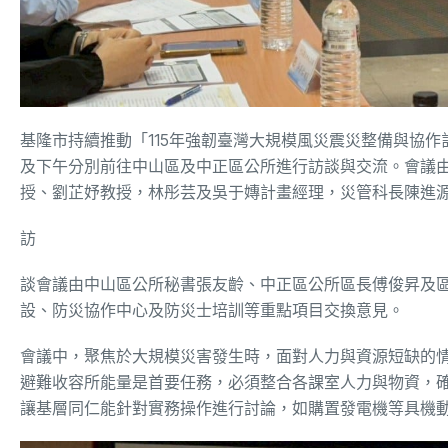
基隆市持續推動「115年強韌臺灣大規模風災震災整備與協作
及下午分別前往中山區及中正區公所進行訪談與交流。會議
授、劉芷妤教授，林彤芸及吳于嫥計畫經理，災管科長陳進
訪
談會議由中山區公所秘書張友齡、中正區公所區長傅俊昇及
設、防災協作中心及防災士培訓等重點項目交換意見。
會議中，聚焦於大規模災害發生時，面對人力與資源短缺的
避難收容所能量是首要任務，必須整合各課室人力與物資，
讓基層同仁能針對實務操作進行討論，如購置發電機等具機