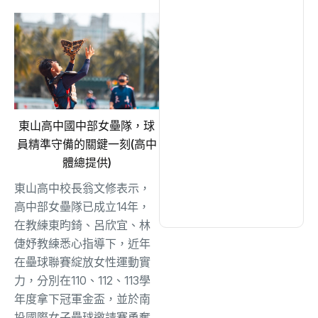
綜合
(1300)
文教
(931)
生活
(728)
東山高中國中部女壘隊，球
員精準守備的關鍵一刻(高中
娛樂
(631)
體總提供)
東山高中校長翁文修表示，
醫療
(595)
高中部女壘隊已成立14年，
在教練東昀錡、呂欣宜、林
倢妤教練悉心指導下，近年
在壘球聯賽綻放女性運動實
力，分別在110、112、113學
年度拿下冠軍金盃，並於南
投國際女子壘球邀請賽勇奪