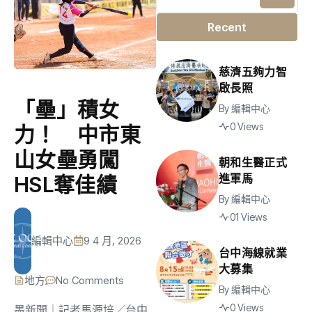
Recent
慈濟五夠力智
啟長照
「壘」積女
By
編輯中心
0 Views
力！ 中市東
山女壘勇闖
朝和生醫正式
進軍馬
HSL奪佳績
By
編輯中心
01 Views
編輯中心
9 4 月, 2026
台中海線就業
大募集
地方
No Comments
By
編輯中心
0 Views
墨新聞
｜記者馬源培／台中