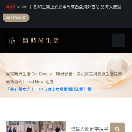
朝和生醫正式進軍馬來西亞海外首站 品牌大使翁立
LIVE NEWS
友攜手推廣大健康概念
2026/08/07
醫時尚生活 Drs-Beauty｜時尚健康、美妝醫美與質感生活媒體
最新新聞 Latest News
地方
「壘」積女力！ 中市東山女壘勇闖HSL奪佳績