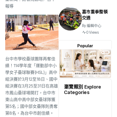
報導
嘉市重拳整頓
交通
By
編輯中心
0 Views
Popular
台中市學校壘球團隊再奪佳
績！114學年度「運動部中小
學女子壘球聯賽(HSL)」高中
組決賽於3月12至18日、國中
組決賽在3月25至31日在高雄
瀏覽類別 Explore
Categories
市鳳山壘球場開打，台中市
東山高中高中部女壘球隊獲
地方
(2503)
第5名；國中部女壘隊則勇奪
第8名，為台中市創佳績。