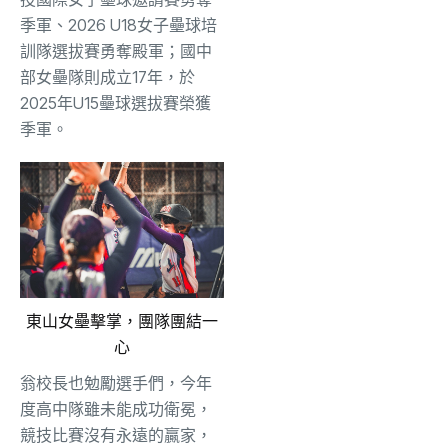
季軍、2026 U18女子壘球培
訓隊選拔賽勇奪殿軍；國中
部女壘隊則成立17年，於
2025年U15壘球選拔賽榮獲
季軍。
東山女壘擊掌，團隊團結一
心
翁校長也勉勵選手們，今年
度高中隊雖未能成功衛冕，
競技比賽沒有永遠的贏家，