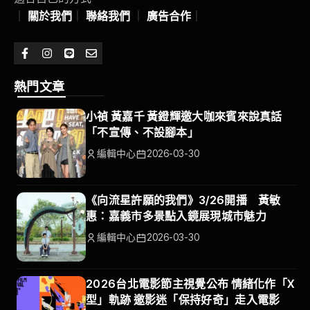
｜
關於我們
｜
聯絡我們
｜
廣告合作
｜
熱門文章
小禎 黃嘉千 黃鐙輝邀大咖來賓來說真話
「不宣傳、不設腳本」
編輯中心
2026-03-30
《向流星許願的我們》3/26開播 黃敏
惠：嘉義市多景點入鏡展現城市魅力
編輯中心
2026-03-30
2026台北電影節主視覺公布 情緒化作「X
型」軌跡 邀影迷「保持好奇」走入電影