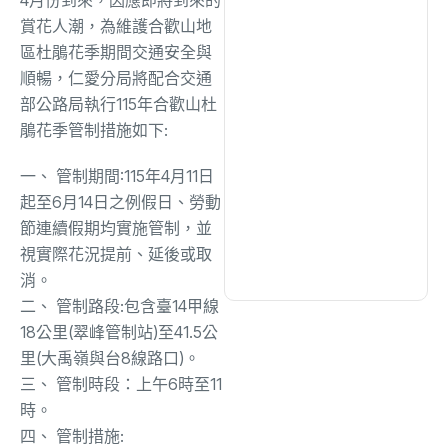
賞花人潮，
為維護合歡山地
區杜鵑花季期間交通安全與
文教
(926)
順暢，
仁愛分局將配合交通
部公路局執行115年合歡山杜
生活
(719)
鵑花季管制措施
如下:
一、 管制期間:115年4月11日
娛樂
(623)
起至6月14日之例假日、
勞動
節連續假期均實施管制，並
醫療
(591)
視實際花況提前、延後或取
消。
二、 管制路段:包含臺14甲線
18公里(翠峰管制站)至41.
5公
里(大禹嶺與台8線路口)。
三、 管制時段：上午6時至11
時。
四、 管制措施: