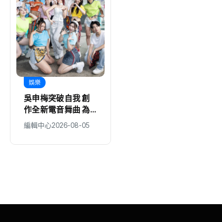
娛樂
娛樂
吳申梅突破自我 創
野孩子音樂節 青春
作全新電音舞曲 為
無關年齡 小學傳唱
努力生活的人加油打
童謠 掀客語新風貌
編輯中心
2026-08-05
編輯中心
2026-08-05
氣