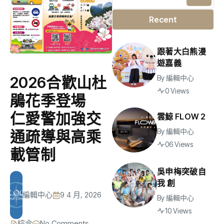
Recent
跟著大白熊漫
遊嘉義
By
編輯中心
2026合歡山杜
0 Views
鵑花季登場
仁愛警加強交
雲鯨 FLOW 2
By
編輯中心
通疏導與高乘
06 Views
載管制
吳申梅突破自
我 創
編輯中心
9 4 月, 2026
By
編輯中心
10 Views
綜合
No Comments