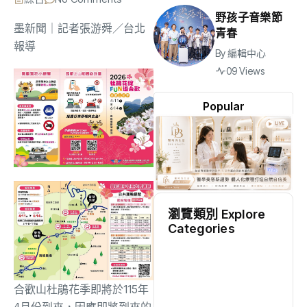
野孩子音樂節
墨新聞
｜記者張游舜／台北
青春
報導
By
編輯中心
09 Views
Popular
瀏覽類別 Explore
Categories
地方
(2473)
合歡山杜鵑花季即將於115年
綜合
(1300)
4月份到來，
因應即將到來的