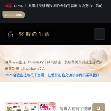
吳申梅突破自我 創作全新電音舞曲 為努力生活的人
LIVE NEWS
加油打氣
2026/08/06
醫時尚生活 Drs-Beauty｜時尚健康、美妝醫美與質感生活媒體
最新新聞 Latest News
綜合
2026合歡山杜鵑花季登場 仁愛警加強交通疏導與高乘載管制