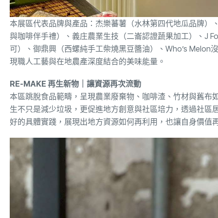
本展區代表品牌與產品：杰樂蕃薯（水林第四代地瓜品牌）
與咖啡伴手禮）、義庄農業生技（二崙認證蔬果加工）、J Food傑
可）、御鼎興（西螺純手工柴燒黑豆醬油）、Who’s Mel
現職人工藝與在地農產深度結合的美味能量。
RE-MAKE 再生新物｜讓資源再次流動
本區跳脫食品範疇，呈現農業廢棄物、咖啡渣、竹材與舊布
生不只是減少垃圾，更促進地方創意與社區培力，透過社區
好的具體實踐，展現出地方資源如何再利用，也讓自身價值