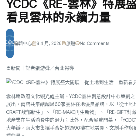
YCDC《RE-雲林》特
看見雲林的永續力量
編輯中心
8 4 月, 2026
旅遊
No Comments
墨新聞
｜記者張游舜／台北報導
雲林縣政府文化觀光處主辦、YCDC雲林創意設計中心策劃之《
展出，兩館共集結超過60家雲林在地優良品牌，以「從土地出
CRAFT馥郁新生」、「RE-MAKE再生新物」、「RE-G
地產業在生活消費中的潛力；此外，配合展覽開幕，「YCDC文
大舉辦，兩大市集攜手合計超過90攤在地美食、文創手作與
續能量。