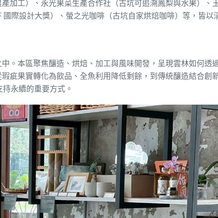
農產加工）、永光果菜生產合作社（古坑可追溯鳳梨與水果）、
F 國際設計大獎）、螢之光咖啡（古坑自家烘焙咖啡）等，皆以
之中。本區聚焦釀造、烘焙、加工與風味開發，呈現雲林如何透
瑕疵果實轉化為飲品、全魚利用降低剩餘，到傳統釀造結合創新技
支持永續的重要方式。