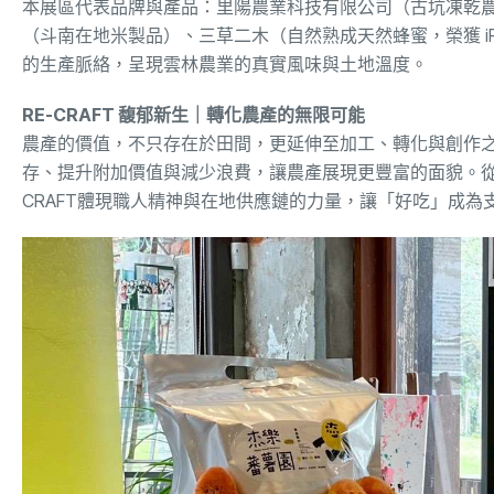
本展區代表品牌與產品：里陽農業科技有限公司（古坑凍乾
（斗南在地米製品）、三草二木（自然熟成天然蜂蜜，榮獲 i
的生產脈絡，呈現雲林農業的真實風味與土地溫度。
RE-CRAFT 馥郁新生｜轉化農產的無限可能
農產的價值，不只存在於田間，更延伸至加工、轉化與創作
存、提升附加價值與減少浪費，讓農產展現更豐富的面貌。從
CRAFT體現職人精神與在地供應鏈的力量，讓「好吃」成為