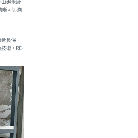
玉山碾米廠
清晰可追溯
過延長保
術，RE-