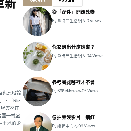
重新
Recent
Popular
從「配件」開始改變
By
醫時尚生活網
0 Views
你家飄出什麼味道？
By
醫時尚生活網
04 Views
參考書藏哪裡才不會
By
668eNews
05 Views
館與虎尾館
、「RE-
呈現雲林在
建國一村盛
偷拍案沒影片 網紅
林土地的永
By
編輯中心
06 Views