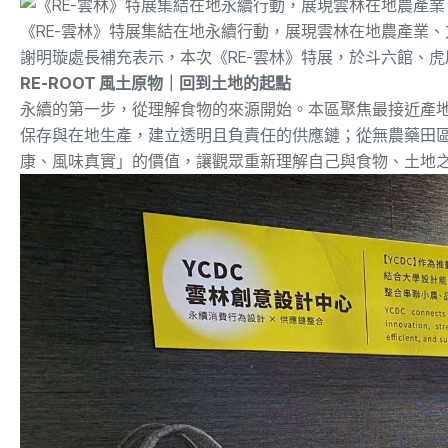
《RE-雲林》特展集結在地永續行動，展現雲林在地農產業
謝明璇處長補充表示，本次《RE-雲林》特展，於斗六館、
RE-ROOT 風土原物｜回到土地的起點
永續的第一步，從理解食物的來源開始。本區聚焦最接近產
保存與在地生產，建立透明且負責任的供應鏈；從無農藥田區
康、風味真實」的價值，讓觀眾重新理解自己與食物、土地