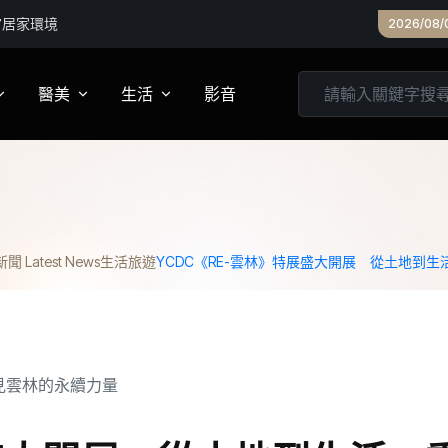
沒變的荒謬
2026/08/
醫美
生活
影音
養
皮膚管理
心靈
妝
診所專欄
居家
 Latest News
生活
旅遊
YCDC《RE-雲林》特展盛大開展 從土地到
家建議
醫美實測
旅遊
箱
美食
城市生活
親子文教