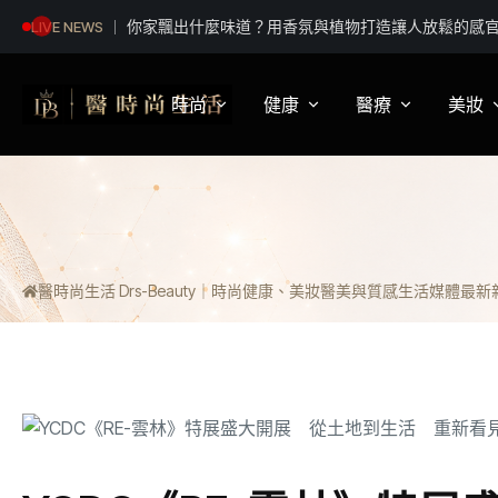
參考書藏哪裡才不會被督學查到？台灣補課文化40年
LIVE NEWS
日常
時尚
健康
醫療
美妝
影視娛樂
身體健康
疾病新知
保
明星妝法
運動保健
醫療科普
彩
醫時尚生活 Drs-Beauty｜時尚健康、美妝醫美與質感生活媒體
最新新聞
潮流趨勢
營養
醫師訪談
專
穿搭
心理
開
精品話題
睡眠
流行文化