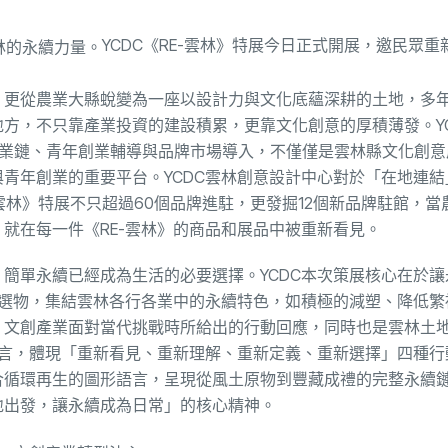
YCDC《RE-雲林》特展今日正式開展，邀民眾重
，更從農業大縣蛻變為一座以設計力與文化底蘊深耕的土地，多
方，不只靠產業投資的建設積累，更靠文化創意的厚積薄發。YC
產業鏈、青年創業輔導與品牌市場導入，不僅僅是雲林縣文化創意
青年創業的重要平台。YCDC雲林創意設計中心對於「在地連結
-雲林》特展不只超過60個品牌進駐，更發掘12個新品牌駐館，當
就在每一件《RE-雲林》的商品和展品中被重新看見。
簡單永續已經成為生活的必要選擇。YCDC本次策展核心在於讓
禮選物，集結雲林各行各業中的永續特色，如積極的減塑、降低繁
、文創產業面對當代挑戰時所給出的行動回應，同時也是雲林土
語言，體現「重新看見、重新理解、重新定義、重新選擇」四種行
合循環再生的圖形語言，呈現從風土原物到豐藏成禮的完整永續
地出發，讓永續成為日常」的核心精神。