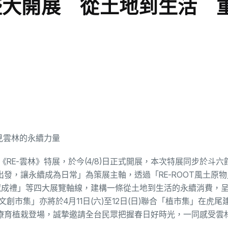
展盛大開展 從土地到生活 
RE-雲林》特展，於今(4/8)日正式開展，本次特展同步於斗六
發，讓永續成為日常」為策展主軸，透過「RE-ROOT風土原物」
IFT封藏成禮」等四大展覽軸線，建構一條從土地到生活的永續消費，
創市集」亦將於4月11日(六)至12日(日)聯合「植市集」在虎尾
療育植栽登場，誠摯邀請全台民眾把握春日好時光，一同感受雲