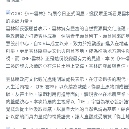
的永續力量。
雲林縣長張麗善表示，雲林擁有豐富的自然資源與文化底蘊
縣政府致力打造雲林成為一個讓青年願意留下、願意回來的地
意設計中心，自109年成立以來，致力於推動設計進入在地
創舉，更是雲林縣重要文化與創意基地，成為推動地方創生與
視，而《RE-雲林》正是這份蛻變最有力的見證，本次《RE
工藝的魂與永續的心在這片土地上交織，雲林的尊嚴與自信，
雲林縣政府文化觀光處謝明璇處長表示，在汙染過多的現代，
入生活內裡，《RE-雲林》以永續為載體，從風土原物到成
碳、友善土地、循環利用再造等面向，體現雲林在地農產業
的整體決心。本次特展的主視覺以「RE-」字首為核心設計
覺概念從土地汲取靈感，以農業大地的自然色調為基底，結
計以簡約而具力量感的視覺語彙，讓人直觀感受展覽「從土