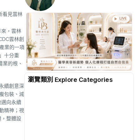
新看見雲林
年來，雲林
DC雲林創
產業的一項
」十分重
農業的根、
瀏覽類別 Explore Categories
永續創意深
地方
(2499)
複包裝、減
地邁向永續
動精神；視
綜合
(1300)
鏈，整體設
文教
(931)