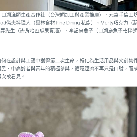
、口湖漁類生產合作社（台灣鯛加工與產業推廣）、元富手信工
夫料理人（雲林食材 Fine Dining 私廚）、Morty巧克力
on沒弄先生（崙背哈密瓜果實酒）、李記烏魚子（口湖烏魚子乾拌
如何在設計與工藝中獲得第二次生命，轉化為生活用品與文創物
居民、中高齡者與青年的積極參與，循環經濟不再只是口號，而
再次被看見。