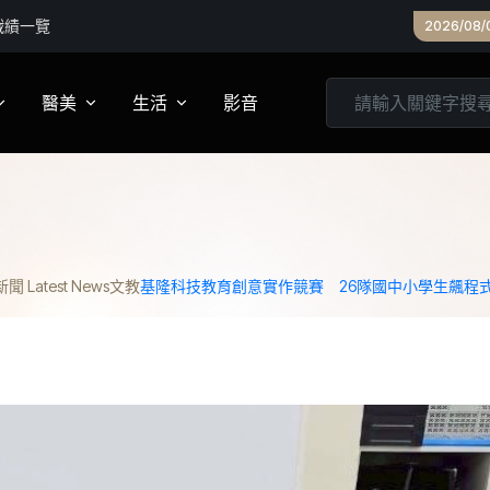
深入原鄉部
2026/08/
醫美
生活
影音
養
皮膚管理
心靈
妝
診所專欄
居家
 Latest News
文教
基隆科技教育創意實作競賽 26隊國中小學生飆程
家建議
醫美實測
旅遊
箱
美食
城市生活
親子文教