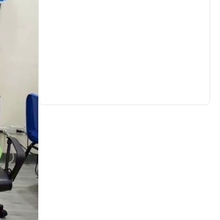
生活
(726)
娛樂
(631)
醫療
(594)