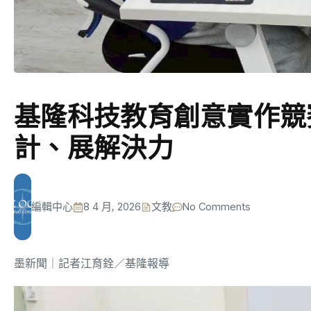
基隆科技教育創意實作競
計、展解決力
編輯中心
8 4 月, 2026
文教
No Comments
墨新聞
｜記者江育銓／基隆報導