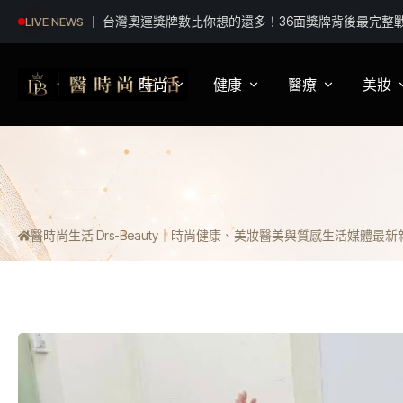
信義分局跨域整備2026城鎮韌性演習 布農族語宣導
LIVE NEWS
落
時尚
健康
醫療
美妝
影視娛樂
身體健康
疾病新知
保
明星妝法
運動保健
醫療科普
彩
醫時尚生活 Drs-Beauty｜時尚健康、美妝醫美與質感生活媒體
最新新聞
潮流趨勢
營養
醫師訪談
專
穿搭
心理
開
精品話題
睡眠
流行文化