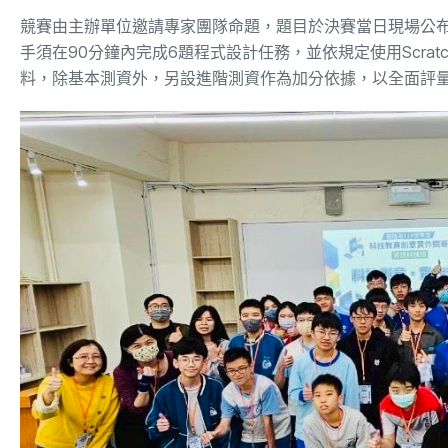
競賽由主辦單位邀請專家團隊命題，題目於決賽當日現場公
手須在90分鐘內完成6題程式設計任務，並依規定使用Scrat
料，除基本測資外，另設進階測資作為加分依據，以全面評