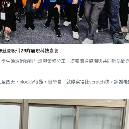
作競賽吸引26隊展現科技素養
，學生須透過賽前討論與策略分工，培養溝通協調與共同解決問
，blockly很難，但學會了就能寫得比scratch快。謝謝