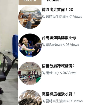
Recent
Popular
韓流出走首爾！20
By
醫時尚生活網
01 Views
台灣奧運獎牌數比你
By
668eNews
06 Views
信義分局跨域整備2
By
編輯中心
04 Views
高腰褲這樣紮才對！
By
醫時尚生活網
09 Views