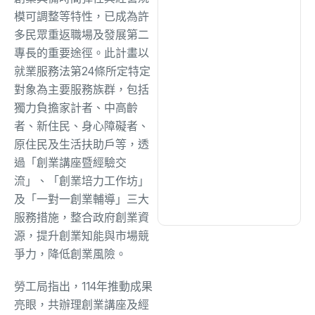
綜合
(1300)
模可調整等特性，已成為許
多民眾重返職場及發展第二
文教
(926)
專長的重要途徑。此計畫以
就業服務法第24條所定特定
對象為主要服務族群，包括
生活
(718)
獨力負擔家計者、中高齡
者、新住民、身心障礙者、
原住民及生活扶助戶等，透
娛樂
(623)
過「創業講座暨經驗交
流」、「創業培力工作坊」
醫療
(591)
及「一對一創業輔導」三大
服務措施，整合政府創業資
源，提升創業知能與市場競
爭力，降低創業風險。
勞工局指出，114年推動成果
亮眼，共辦理創業講座及經