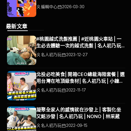
編輯中心
2026-03-30
最新文章
#桃園越式洗髮推薦 | #近桃園火車站 | 一
生必去體驗一次的越式洗髮 | 名人初乃玩 |
沈玉琳 | 蘿拉
名人初乃玩
2023-12-27
北投必吃美食| 開箱CEO總裁海陸套餐 | 選
用台灣在地頂級食材| 名人初乃玩 | 小鐘、
巫苡萱
名人初乃玩
2022-11-17
凝聚全家人的感情就在沙發上 | 客製化坐
又銘沙發 | 名人初乃玩 | NONO | 林采葳
名人初乃玩
2022-09-15