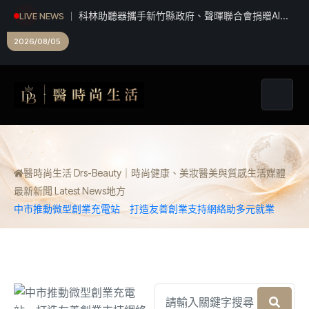
科林助聽器攜手新竹縣政府、聲暉聯合會捐贈AI數
LIVE NEWS
位助聽器 守護弱勢聽損者 共同打造聽力友善城市
2026/08/05
醫時尚生活 Drs-Beauty｜時尚健康、美妝醫美與質感生活媒體
最新新聞 Latest News
地方
中市推動微型創業充電站 打造友善創業支持網絡助多元就業