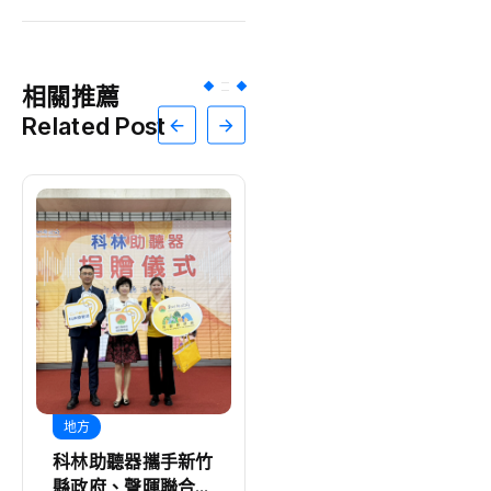
相關推薦
Related Post
地方
生活
科林助聽器攜手新竹
全聯暖心連7年送暖
縣政府、聲暉聯合會
弱勢 捐嘉縣353萬