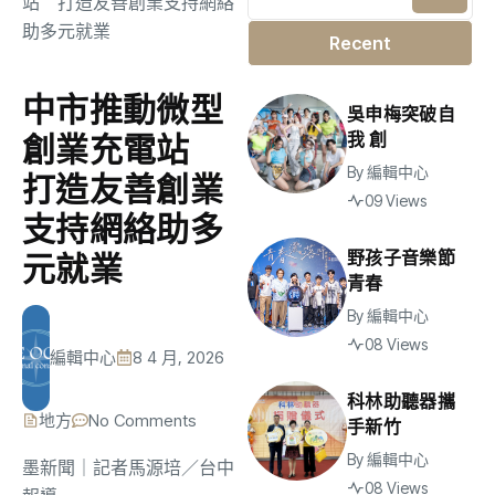
Recent
中市推動微型
吳申梅突破自
我 創
創業充電站
By
編輯中心
打造友善創業
09 Views
支持網絡助多
野孩子音樂節
元就業
青春
By
編輯中心
08 Views
編輯中心
8 4 月, 2026
科林助聽器攜
地方
No Comments
手新竹
By
編輯中心
墨新聞
｜記者馬源培／台中
08 Views