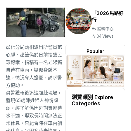
「2026馬路好
行
By
編輯中心
04 Views
彰化分局莿桐派出所警員范
Popular
心驊、趙笙傑於日前接獲民
眾報案，指稱有一名老婦獨
自待在車內，疑似身體不
適，情況令人擔憂，請求警
方協助。
員警獲報後迅速趕赴現場，
瀏覽類別 Explore
發現65歲陳姓婦人神情虛
Categories
弱，經了解係因近期胃部積
地方
(2486)
水不適，導致長時間無法正
常休息，只能暫時在車內躺
坐休息。又因多時未進食，