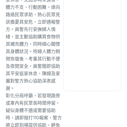
綜合
(1308)
體力不支、行動困難，遂向
路過民眾求助，熱心民眾見
文教
(929)
狀擔憂其安危，立即通報警
方。員警先行安撫婦人情
緒，並主動協助購買食物供
生活
(723)
其補充體力，同時細心關懷
其身體狀況。待婦人體力稍
娛樂
(623)
微恢復後，考量其行動不便
及夜間安全，員警隨即協助
其平安返家休息，陳婦及家
醫療
(594)
屬對警方熱心協助深表感
謝。
彰化分局呼籲，若發現路旁
或車內有民眾長時間停留，
疑似身體不適或需要協助
時，請即撥打110報案，警方
將立即到場提供協助，避免