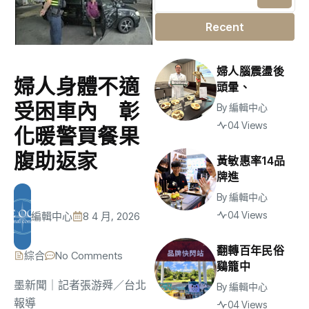
Recent
婦人腦震盪後
婦人身體不適
頭暈、
受困車內 彰
By
編輯中心
04 Views
化暖警買餐果
腹助返家
黃敏惠率14品
牌進
By
編輯中心
04 Views
編輯中心
8 4 月, 2026
翻轉百年民俗
綜合
No Comments
鷄籠中
墨新聞
｜記者張游舜／台北
By
編輯中心
報導
04 Views