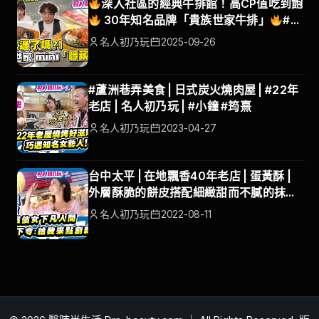
深入社區的經典牛排館！高CP值吃到飽
30年知名品牌「貴族世家牛排」
#名
人初乃玩#貴族mini#貴族世家 #梁赫群 #
名人初乃玩
2025-09-26
筠熹
#蘆洲巷弄美食 | 日式炭火燒肉屋 | #22年
老店 | 名人初乃玩 | #小鐘 #筠熹
名人初乃玩
2023-04-27
台中太平 | 在地飄香40年老店 | 蛋黃酥 |
外層酥脆的餅皮搭配細緻甜而不膩的抹茶
豆沙 |名人初乃玩 | @沈玉琳的御琳軍 巫苡
名人初乃玩
2022-08-11
萱