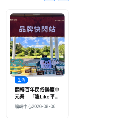
生活
生活
翻轉百年民俗鷄籠中
「2026馬路好行評
元祭 「隆Like平
選」南投縣「人本交
安」快閃站 8/26 登
通有GO行」獲獎
編輯中心
2026-08-06
編輯中心
2026-08-06
場