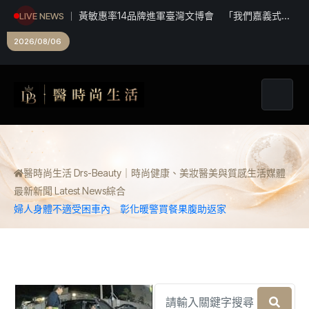
黃敏惠率14品牌進軍臺灣文博會 「我們嘉義式」
LIVE NEWS
生活美學吸睛
2026/08/06
醫時尚生活 Drs-Beauty｜時尚健康、美妝醫美與質感生活媒體
最新新聞 Latest News
綜合
婦人身體不適受困車內 彰化暖警買餐果腹助返家