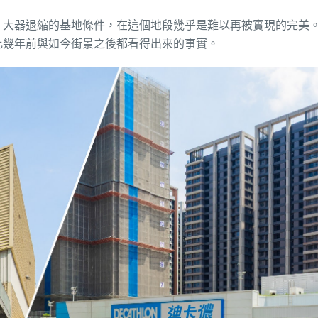
、大器退縮的基地條件，在這個地段幾乎是
難以再
被實現
的
完美
比幾年前與如今街景
之後都看得出來的事實。