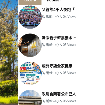
Recent
Popular
父親節4千人夜跑「
By
編輯中心
04 Views
暑假親子遊嘉義水上
By
編輯中心
05 Views
戒菸守護全家健康
By
編輯中心
05 Views
政院食藥署公布已人
By
編輯中心
06 Views