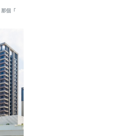
。
那個「