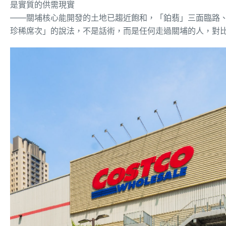
是實質的供需現實
——
關埔核心能開發的土地已趨近飽和，
「鉑翡」
三面臨路
珍稀
席
次
」的說法
，不是話術，而是任何走過關埔的人，對