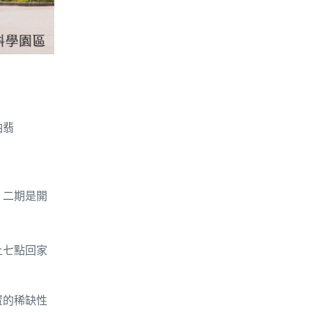
鉑
翡
；二期是開
上七點回家
置的稀缺性