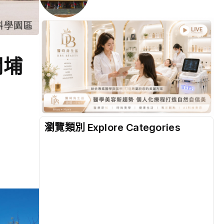
關埔
瀏覽類別 Explore Categories
地方
(2528)
綜合
(1311)
文教
(940)