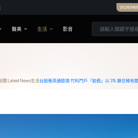
2026/08/
醫美
生活
影音
養
皮膚管理
心靈
妝
診所專欄
居家
 Latest News
生活
台股衝高通膨燒 竹科門戶「鉑翡」以 3% 鎖住稀有
家建議
醫美實測
旅遊
箱
美食
城市生活
親子文教