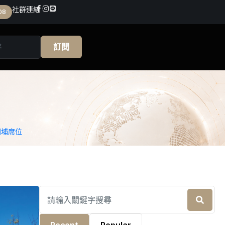
社群連結
08
訂閱
關埔席位