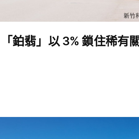
「鉑翡」以 3% 鎖住稀有