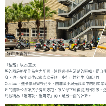
「
鉑翡
」
以
26
至
28
坪的兩房格局作為主力配置，這個選擇有清楚的邏輯。從自
身，也不會小到住起來處處受限。步行可達的生活圈涵蓋
Costco
、迪卡儂與完整商圈，關埔國小與光武國中的明星學
坪的關新公園讓孩子有地方跑、讓父母下班後能找回呼吸。
局被稱為「進可攻、退可守」的，是另一面的計算。