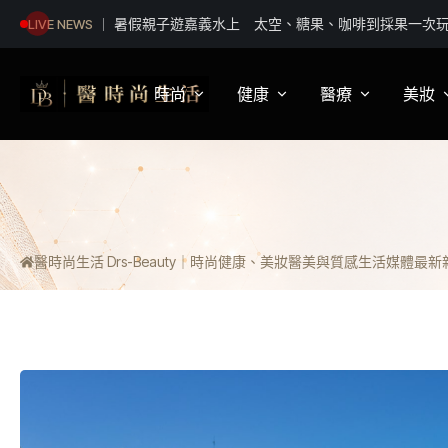
戒菸守護全家健康 來嘉戒菸好禮獎不完
LIVE NEWS
時尚
健康
醫療
美妝
影視娛樂
身體健康
疾病新知
保
明星妝法
運動保健
醫療科普
彩
醫時尚生活 Drs-Beauty｜時尚健康、美妝醫美與質感生活媒體
最新新聞
潮流趨勢
營養
醫師訪談
專
穿搭
心理
開
精品話題
睡眠
流行文化