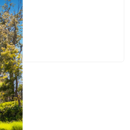
生活
(733)
娛樂
(632)
醫療
(602)