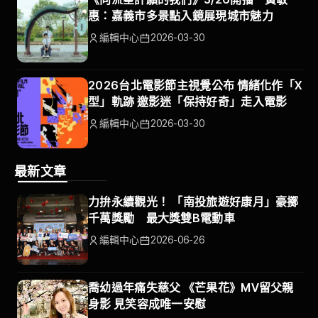
惠：嘉義市多景點入鏡展現城市魅力
編輯中心
2026-03-30
2026台北電影節主視覺公布 情緒化作「X
型」軌跡 邀影迷「保持好奇」走入電影
編輯中心
2026-03-30
最新文章
力拚永續觀光！ 「南投旅遊好康月」豪擲
千萬獎勵 最大獎雙B電動車
編輯中心
2026-06-26
喬幼過年痛失慈父 《芒果花》MV留父親
身影 見笑容成唯一安慰