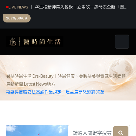
甲魚鍋」 搶攻特色鍋物市場
LIVE NEWS
台中建設超人變身暖爸！ 建設局「大手牽小手」
親子同樂歡慶父親節
2026/08/09
醫時尚生活 Drs-Beauty｜時尚健康、美妝醫美與質感生活媒體
最新新聞 Latest News
地方
嘉縣違反職安法高處作業規定 雇主最高恐遭罰30萬