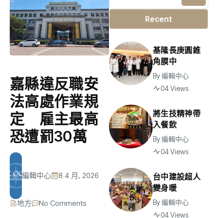
Recent
基隆長庚圓錐
角膜中
By
編輯中心
嘉縣違反職安
04 Views
法高處作業規
將生技精神帶
定 雇主最高
入餐飲
恐遭罰30萬
By
編輯中心
04 Views
編輯中心
8 4 月, 2026
台中建設超人
變身暖
By
編輯中心
地方
No Comments
04 Views