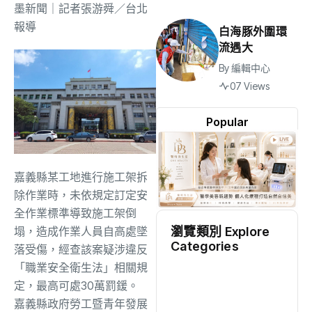
墨新聞
｜記者張游舜／台北
報導
白海豚外圍環
流遇大
By
編輯中心
07 Views
Popular
嘉義縣某工地進行施工架拆
除作業時，未依規定訂定安
全作業標準導致施工架倒
瀏覽類別 Explore
塌，造成作業人員自高處墜
Categories
落受傷，經查該案疑涉違反
「職業安全衛生法」相關規
地方
(2539)
定，最高可處30萬罰鍰。
嘉義縣政府勞工暨青年發展