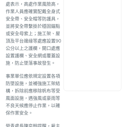
綜合
(1320)
處表示，高處作業風險高，
作業人員應確實配戴全身式
安全帶、安全帽等防護具，
文教
(942)
並將安全帶繫掛於穩固錨點
或安全母索上；施工架、屋
生活
(736)
頂及平台邊緣等處應設置90
公分以上之護欄，開口處應
設置護欄、安全網或覆蓋設
娛樂
(643)
施，防止墜落事故發生。
事業單位應依規定設置各項
醫療
(603)
防墜設施，並補強施工架結
構，拆除前應移除帆布等受
風面設施，遇強風或豪雨等
不良天候應停止作業，以確
保作業安全。
勞青處長陳奕翰提醒，雇主