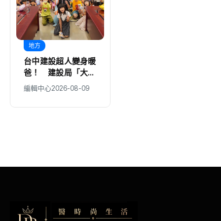
地方
地方
台中建設超人變身暖
白海豚外圍環流遇大
爸！ 建設局「大手
潮釀海水倒灌 30
牽小手」親子同樂歡
多商家受害 謝國樑
編輯中心
2026-08-09
編輯中心
2026-08-09
慶父親節
親赴慰問