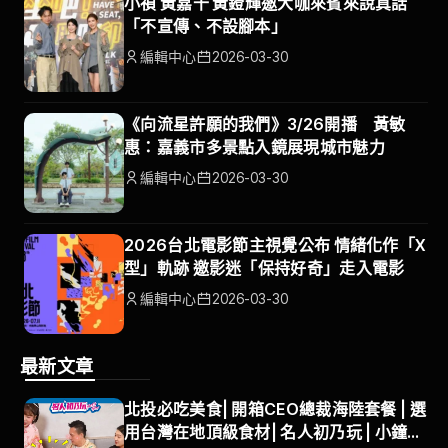
小禎 黃嘉千 黃鐙輝邀大咖來賓來說真話
「不宣傳、不設腳本」
編輯中心
2026-03-30
《向流星許願的我們》3/26開播 黃敏
惠：嘉義市多景點入鏡展現城市魅力
編輯中心
2026-03-30
2026台北電影節主視覺公布 情緒化作「X
型」軌跡 邀影迷「保持好奇」走入電影
編輯中心
2026-03-30
最新文章
北投必吃美食| 開箱CEO總裁海陸套餐 | 選
用台灣在地頂級食材| 名人初乃玩 | 小鐘、