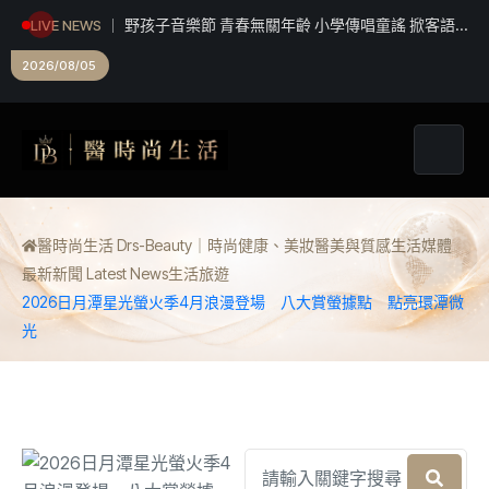
野孩子音樂節 青春無關年齡 小學傳唱童謠 掀客語
LIVE NEWS
新風貌
2026/08/05
醫時尚生活 Drs-Beauty｜時尚健康、美妝醫美與質感生活媒體
最新新聞 Latest News
生活
旅遊
2026日月潭星光螢火季4月浪漫登場 八大賞螢據點 點亮環潭微
光