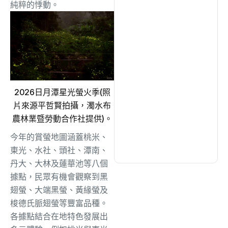
綜合
(1300)
純粹的悸動。
文教
(926)
生活
(718)
2026日月潭星光螢火季(照
娛樂
(623)
片來源平哲賢拍攝，濁水布
農林業暨勞動合作社提供)。
今年的賞螢地圖涵蓋桃米、
醫療
(591)
東光、水社、頭社、潭南、
丹大、
大林及蓮華池等八個
據點，民眾有機會觀察到黑
翅螢、大端黑螢、
黃緣螢及
梭德氏脈翅螢等豐富品種。
各據點結合在地特色發展出