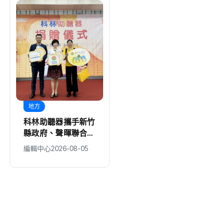
地方
生活
科林助聽器攜手新竹
全聯暖心連7年送暖
縣政府、聲暉聯合會
弱勢 捐嘉縣353萬
捐贈AI數位助聽器
元物資
編輯中心
2026-08-05
編輯中心
2026-08-05
守護弱勢聽損者 共
同打造聽力友善城市