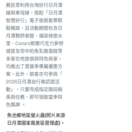
薦民眾利用台灣好行日月潭
線與車埕線，
搭配「日月潭
智慧好行」電子旅遊套票輕
鬆暢遊，
且活動期間包含日
月潭教師會館、福容徠旅水
里、Cona’
s妮娜巧克力夢想
城堡及空中的魚乳酪蛋糕等
多家在地旅宿與特色商
家，
均推出了賞螢季專屬優惠方
案。此外，遊客亦可參與「
2026日月潭自行車認證活
動」，只要完成指定路段騎
乘與任務，
即可領取當季特
色獎牌 。
魚池鄉地區螢火蟲(照片來源
日月潭國家風景區管理處)。