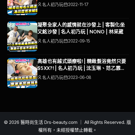
巫苡萱
名人初乃玩
2022-11-17
凝聚全家人的感情就在沙發上 | 客製化坐
又銘沙發 | 名人初乃玩 | NONO | 林采葳
名人初乃玩
2022-09-15
高雄也有越式頭療啦! | 精緻髮浴竟然只要
$5XX?! | 名人初乃玩 | 沈玉琳、范乙霏
ALBEE | #默 越式頭療會館
名人初乃玩
2023-06-08
© 2026 醫時尚生活 Drs-beauty.com ｜ All Rights Reserved. 版
權所有，未經授權禁止轉載。