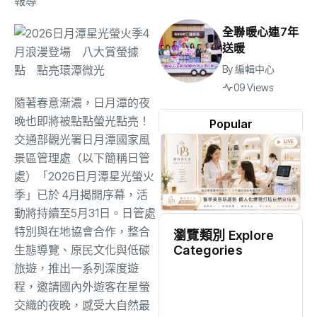
報導
全聯暖心連7年
送暖
By
編輯中心
09 Views
隨著春意漸濃，日月潭的夜
晚也即將被點點螢光點亮！
Popular
交通部觀光署日月潭國家風
景區管理處（以下簡稱日管
處）「
2026日月潭星光螢火
季」已於 4月揭開序幕，活
動將持續至5月31日。
日管處
特別與在地協會合作，整合
瀏覽類別 Explore
Categories
生態導覽、原民文化與低碳
旅遊，
推出一系列深度遊
地方
(2473)
程，邀請國內外遊客在星螢
交織的夜晚，
感受大自然最