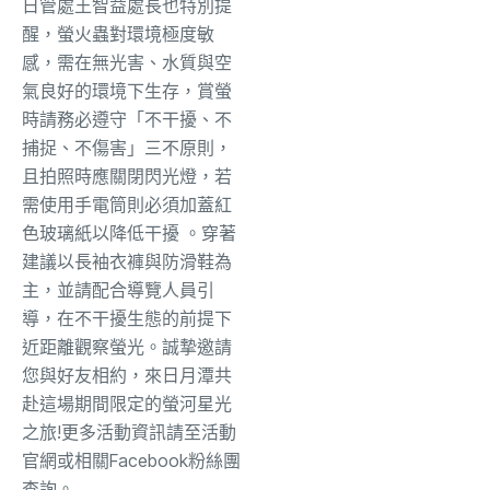
日管處王智益處長也特別提
醒，螢火蟲對環境極度敏
感，
需在無光害、水質與空
氣良好的環境下生存，賞螢
時請務必遵守「
不干擾、不
捕捉、不傷害」三不原則，
且拍照時應關閉閃光燈，
若
需使用手電筒則必須加蓋紅
色玻璃紙以降低干擾 。穿著
建議以長袖衣褲與防滑鞋為
主，並請配合導覽人員引
導，
在不干擾生態的前提下
近距離觀察螢光。誠摯邀請
您與好友相約，
來日月潭共
赴這場期間限定的螢河星光
之旅!
更多活動資訊請至活動
官網或相關Facebook粉絲團
查詢。