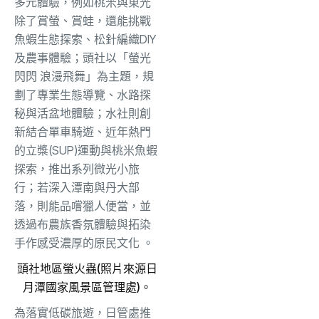
多元體驗，例如桃米與東光
除了賞螢、
賞蛙，還能挑戰
魚蝦生態探索、松針編織DIY
及農事體驗；
頭社以「螢光
閃閃 浪漫飛舞」為主題，規
劃了專業生態導覽、水路探
秘與活盆地體驗；
水社則創
新結合單車騎遊、近年熱門
的立槳(SUP)
運動與桃米魚蝦
探索，推出系列微光小旅
行；
若深入潭南與丹大部
落，則能品嚐獵人便當，
並
透過布農族香氛體驗與拓染
手作感受濃厚的原民文化 。
頭社地區螢火蟲(照片來源日
月潭國家風景區管理處)。
為落實低碳旅遊，日管處推