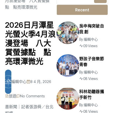
Recent
2026日月潭星
吳申梅突破自
我 創
光螢火季4月浪
By
編輯中心
漫登場 八大
09 Views
賞螢據點 點
野孩子音樂節
亮環潭微光
青春
By
編輯中心
08 Views
編輯中心
8 4 月, 2026
科林助聽器攜
旅遊
No Comments
手新竹
By
編輯中心
墨新聞
｜記者張游舜／台北
08 Views