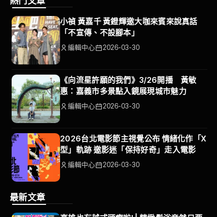
熱門文章
小禎 黃嘉千 黃鐙輝邀大咖來賓來說真話
「不宣傳、不設腳本」
編輯中心
2026-03-30
《向流星許願的我們》3/26開播 黃敏
惠：嘉義市多景點入鏡展現城市魅力
編輯中心
2026-03-30
2026台北電影節主視覺公布 情緒化作「X
型」軌跡 邀影迷「保持好奇」走入電影
編輯中心
2026-03-30
最新文章