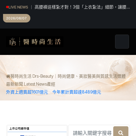
高腰褲這樣紮才對！3個「上衣紮法」細節，讓腰
LIVE NEWS
線往上移、比例瞬間拉長
2026/08/07
醫時尚生活 Drs-Beauty｜時尚健康、美妝醫美與質感生活媒體
最新新聞 Latest News
產經
外資上週賣超1601億元 今年累計賣超達8489億元