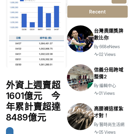
Recent
台灣奧運獎牌
數比你
By
668eNews
02 Views
信義分局跨域
整備2
外資上週賣超
By
編輯中心
1601億元 今
01 Views
年累計賣超達
高腰褲這樣紮
8489億元
才對！
By
醫時尚生活網
05 Views