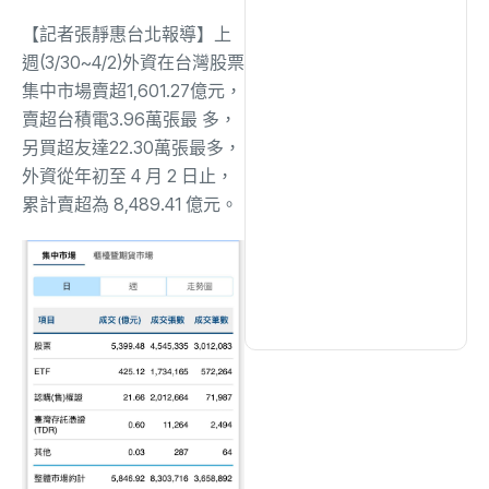
綜合
(1297)
【記者張靜惠台北報導】上
週(3/30~4/2)外資在台灣股票
文教
(931)
集中市場賣超1,601.27億元，
賣超台積電3.96萬張最 多，
另買超友達22.30萬張最多，
生活
(725)
外資從年初至 4 月 2 日止，
累計賣超為 8,489.41 億元。
娛樂
(631)
醫療
(594)