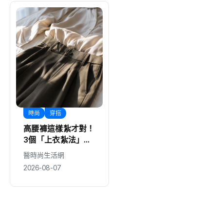
時尚
穿搭
綜合
高腰褲這樣紮才對！
要再選先說清4000
3個「上衣紮法」細
萬！吳子嘉秀票據
節，讓腰線往上移、
控鄭永金為鄭朝方
醫時尚生活網
編輯中心
2026-08-07
比例瞬間拉長
2018選縣長籌錢至
2026-08-07
今未還