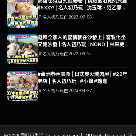
高雄也有越式頭療啦! | 精緻髮浴竟然只要
$5XX?! | 名人初乃玩 | 沈玉琳、范乙霏
ALBEE | #默 越式頭療會館
名人初乃玩
2023-06-08
凝聚全家人的感情就在沙發上 | 客製化坐
又銘沙發 | 名人初乃玩 | NONO | 林采葳
名人初乃玩
2022-09-15
#蘆洲巷弄美食 | 日式炭火燒肉屋 | #22年
老店 | 名人初乃玩 | #小鐘 #筠熹
名人初乃玩
2023-04-27
© 2026 醫時尚生活 Drs-beauty.com ｜ All Rights Reserved. 版