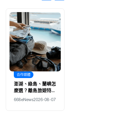
合作媒體
醫療
澎湖、綠島、蘭嶼怎
公費成人肺炎鏈球菌
麼選？離島旅遊特色
疫苗政策 8月10日
差異與行前準備一次
起全面升級「1劑搞
668eNews
2026-08-07
編輯中心
2026-08-07
看懂
定」