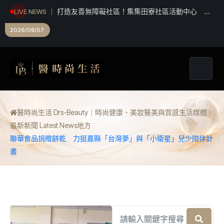
LIVE NEWS
梯啟用典禮
澎湖、綠島、蘭嶼怎麼選？離島旅遊特色差異與行
前準備一次看懂
2026/08/07
醫時尚生活 Drs-Beauty｜時尚健康、美妝醫美與質感生活媒體
最新新聞 Latest News
地方
聯華食品捐贈餅乾 力挺嘉縣「台灣夢」與「小衛星」兒少陪伴計
畫