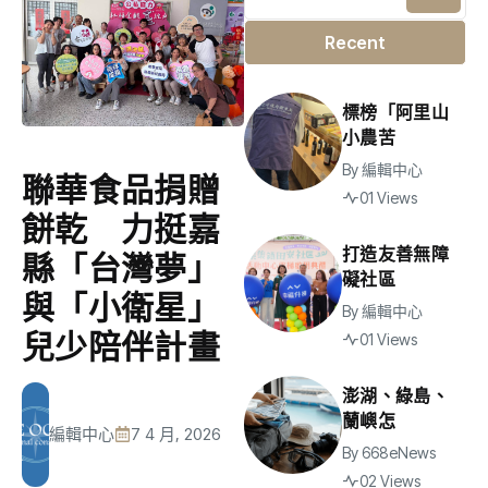
Recent
標榜「阿里山
小農苦
By
編輯中心
聯華食品捐贈
01 Views
餅乾 力挺嘉
打造友善無障
縣「台灣夢」
礙社區
與「小衛星」
By
編輯中心
兒少陪伴計畫
01 Views
澎湖、綠島、
蘭嶼怎
編輯中心
7 4 月, 2026
By
668eNews
02 Views