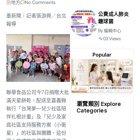
地方
No Comments
公費成人肺炎
墨新聞
｜記者張游舜／台北
鏈球菌
報導
By
編輯中心
03 Views
Popular
聯華食品公司今7日捐贈大批
滿天星餅乾，配送至嘉義縣
瀏覽類別 Explore
執行「台灣夢—兒少社區陪
Categories
伴扎根計畫」及「兒少及家
地方
(2517)
庭社區支持服務方案（小衛
星）」的社區與團體，這份