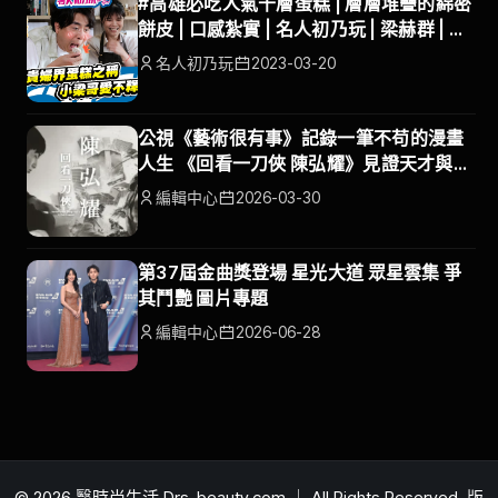
#高雄必吃人氣千層蛋糕 | 層層堆疊的綿密
餅皮 | 口感紮實 | 名人初乃玩 | 梁赫群 | 蘿
拉
名人初乃玩
2023-03-20
公視《藝術很有事》記錄一筆不苟的漫畫
人生 《回看一刀俠 陳弘耀》見證天才與時
代
編輯中心
2026-03-30
第37屆金曲獎登場 星光大道 眾星雲集 爭
其鬥艷 圖片專題
編輯中心
2026-06-28
© 2026 醫時尚生活 Drs-beauty.com ｜ All Rights Reserved. 版