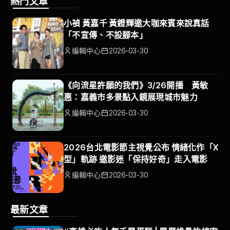
熱門文章
小禎 黃嘉千 黃鐙輝邀大咖來賓來說真話
「不宣傳、不設腳本」
編輯中心
2026-03-30
《向流星許願的我們》3/26開播 黃敏
惠：嘉義市多景點入鏡展現城市魅力
編輯中心
2026-03-30
2026台北電影節主視覺公布 情緒化作「X
型」軌跡 邀影迷「保持好奇」走入電影
編輯中心
2026-03-30
最新文章