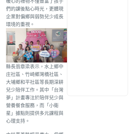
暖心的禮物不僅豐富了孩子
綜合
(1305)
們的課後點心時光，更體現
企業對偏鄉與弱勢兒少成長
文教
(934)
環境的重視。
生活
(730)
娛樂
(631)
縣長翁章梁表示，水上鄉中
庄社區、竹崎鄉灣橋社區、
醫療
(598)
大埔鄉和平社區等長期深耕
兒少陪伴工作。其中「台灣
夢」計畫專注於陪伴兒少與
營養餐食服務，而「小衛
星」據點則提供多元課程與
心理支持。